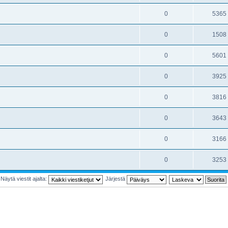
0
5365
0
1508
0
5601
0
3925
0
3816
0
3643
0
3166
0
3253
Näytä viestit ajalta:
Järjestä