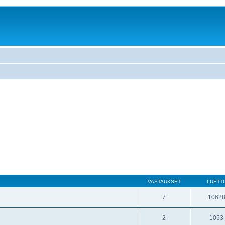
VASTAUKSET
LUETT
7
1062
2
1053