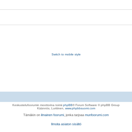
Switch to mobile style
Keskustelufoorumin moottorina toimii
phpBB
® Forum Software © phpBB Group
Käännös, Lurttinen,
www.phpbbsuomi.com
Tämäkin on
ilmainen foorumi
, jonka tarjoaa
munfoorumi.com
Ilmoita asiaton sisältö