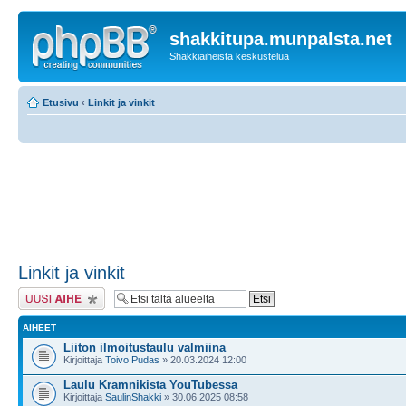
shakkitupa.munpalsta.net
Shakkiaiheista keskustelua
Etusivu
‹
Linkit ja vinkit
Linkit ja vinkit
Lähetä uusi viesti
AIHEET
Liiton ilmoitustaulu valmiina
Kirjoittaja
Toivo Pudas
» 20.03.2024 12:00
Laulu Kramnikista YouTubessa
Kirjoittaja
SaulinShakki
» 30.06.2025 08:58