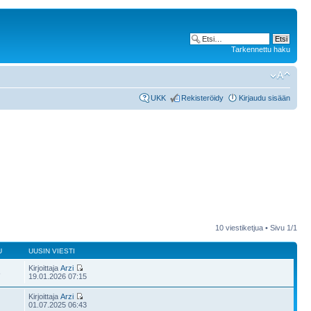
Tarkennettu haku
UKK
Rekisteröidy
Kirjaudu sisään
10 viestiketjua • Sivu
1
/
1
U
UUSIN VIESTI
Kirjoittaja
Arzi
8
19.01.2026 07:15
Kirjoittaja
Arzi
01.07.2025 06:43