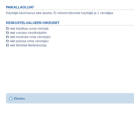
PAIKALLAOLIJAT
Käyttäjiä lukemassa tätä aluetta: Ei rekisteröityneitä käyttäjiä ja 1 vierailijaa
KESKUSTELUALUEEN OIKEUDET
Et voi
kirjoittaa uusia viestejä
Et voi
vastata viestiketjuihin
Et voi
muokata omia viestejäsi
Et voi
poistaa omia viestejäsi
Et voi
lähettää liitetiedostoja.
Etusivu