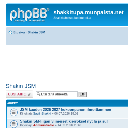
shakkitupa.munpalsta.net
Shakkiaiheista keskustelua
Etusivu
‹
Shakin JSM
Shakin JSM
Lähetä uusi viesti
AIHEET
JSM kauden 2026-2027 kokoonpanon ilmoittaminen
Kirjoittaja
SaulinShakki
» 06.07.2026 18:02
Shakin SM-liigan viimeiset kierrokset nyt la ja su!
Kirjoittaja
Administrator
» 14.03.2026 11:40