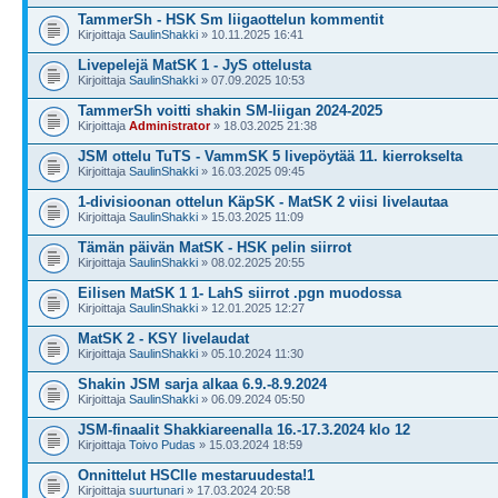
TammerSh - HSK Sm liigaottelun kommentit
Kirjoittaja
SaulinShakki
» 10.11.2025 16:41
Livepelejä MatSK 1 - JyS ottelusta
Kirjoittaja
SaulinShakki
» 07.09.2025 10:53
TammerSh voitti shakin SM-liigan 2024-2025
Kirjoittaja
Administrator
» 18.03.2025 21:38
JSM ottelu TuTS - VammSK 5 livepöytää 11. kierrokselta
Kirjoittaja
SaulinShakki
» 16.03.2025 09:45
1-divisioonan ottelun KäpSK - MatSK 2 viisi livelautaa
Kirjoittaja
SaulinShakki
» 15.03.2025 11:09
Tämän päivän MatSK - HSK pelin siirrot
Kirjoittaja
SaulinShakki
» 08.02.2025 20:55
Eilisen MatSK 1 1- LahS siirrot .pgn muodossa
Kirjoittaja
SaulinShakki
» 12.01.2025 12:27
MatSK 2 - KSY livelaudat
Kirjoittaja
SaulinShakki
» 05.10.2024 11:30
Shakin JSM sarja alkaa 6.9.-8.9.2024
Kirjoittaja
SaulinShakki
» 06.09.2024 05:50
JSM-finaalit Shakkiareenalla 16.-17.3.2024 klo 12
Kirjoittaja
Toivo Pudas
» 15.03.2024 18:59
Onnittelut HSClle mestaruudesta!1
Kirjoittaja
suurtunari
» 17.03.2024 20:58