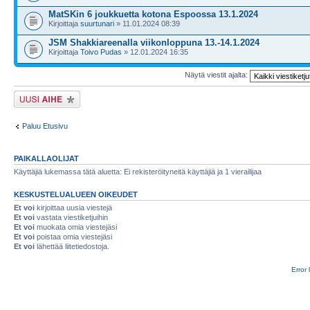
MatSKin 6 joukkuetta kotona Espoossa 13.1.2024
Kirjoittaja
suurtunari
» 11.01.2024 08:39
JSM Shakkiareenalla viikonloppuna 13.-14.1.2024
Kirjoittaja
Toivo Pudas
» 12.01.2024 16:35
Näytä viestit ajalta:
Lähetä uusi viesti
Paluu Etusivu
PAIKALLAOLIJAT
Käyttäjiä lukemassa tätä aluetta: Ei rekisteröityneitä käyttäjiä ja 1 vierailijaa
KESKUSTELUALUEEN OIKEUDET
Et voi
kirjoittaa uusia viestejä
Et voi
vastata viestiketjuihin
Et voi
muokata omia viestejäsi
Et voi
poistaa omia viestejäsi
Et voi
lähettää liitetiedostoja.
Error 