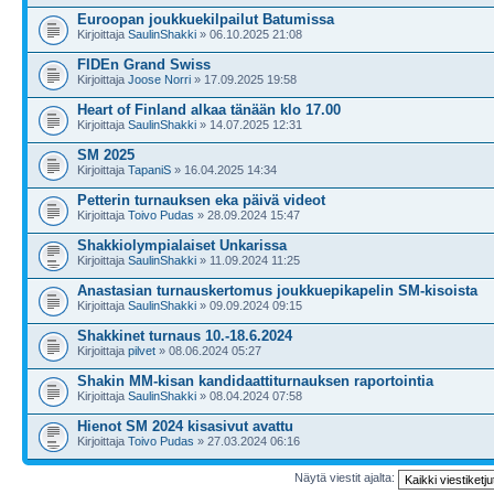
Euroopan joukkuekilpailut Batumissa
Kirjoittaja
SaulinShakki
» 06.10.2025 21:08
FIDEn Grand Swiss
Kirjoittaja
Joose Norri
» 17.09.2025 19:58
Heart of Finland alkaa tänään klo 17.00
Kirjoittaja
SaulinShakki
» 14.07.2025 12:31
SM 2025
Kirjoittaja
TapaniS
» 16.04.2025 14:34
Petterin turnauksen eka päivä videot
Kirjoittaja
Toivo Pudas
» 28.09.2024 15:47
Shakkiolympialaiset Unkarissa
Kirjoittaja
SaulinShakki
» 11.09.2024 11:25
Anastasian turnauskertomus joukkuepikapelin SM-kisoista
Kirjoittaja
SaulinShakki
» 09.09.2024 09:15
Shakkinet turnaus 10.-18.6.2024
Kirjoittaja
pilvet
» 08.06.2024 05:27
Shakin MM-kisan kandidaattiturnauksen raportointia
Kirjoittaja
SaulinShakki
» 08.04.2024 07:58
Hienot SM 2024 kisasivut avattu
Kirjoittaja
Toivo Pudas
» 27.03.2024 06:16
Näytä viestit ajalta: