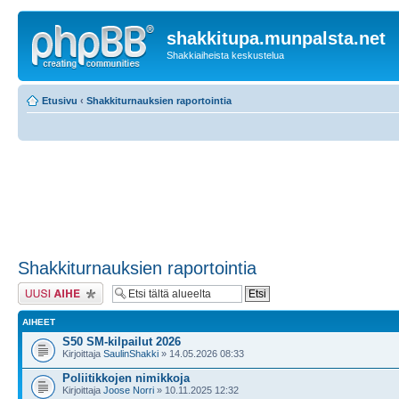
shakkitupa.munpalsta.net
Shakkiaiheista keskustelua
Etusivu
‹
Shakkiturnauksien raportointia
Shakkiturnauksien raportointia
Lähetä uusi viesti
AIHEET
S50 SM-kilpailut 2026
Kirjoittaja
SaulinShakki
» 14.05.2026 08:33
Poliitikkojen nimikkoja
Kirjoittaja
Joose Norri
» 10.11.2025 12:32