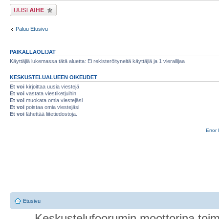
Lähetä uusi viesti
Paluu Etusivu
PAIKALLAOLIJAT
Käyttäjiä lukemassa tätä aluetta: Ei rekisteröityneitä käyttäjiä ja 1 vierailijaa
KESKUSTELUALUEEN OIKEUDET
Et voi
kirjoittaa uusia viestejä
Et voi
vastata viestiketjuihin
Et voi
muokata omia viestejäsi
Et voi
poistaa omia viestejäsi
Et voi
lähettää liitetiedostoja.
Error 
Etusivu
Keskustelufoorumin moottorina toim