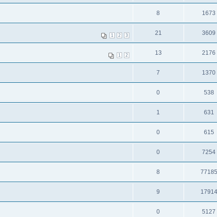
8
1673
21
3609
1
2
3
13
2176
1
2
7
1370
0
538
1
631
0
615
0
7254
8
7718
9
1791
0
5127