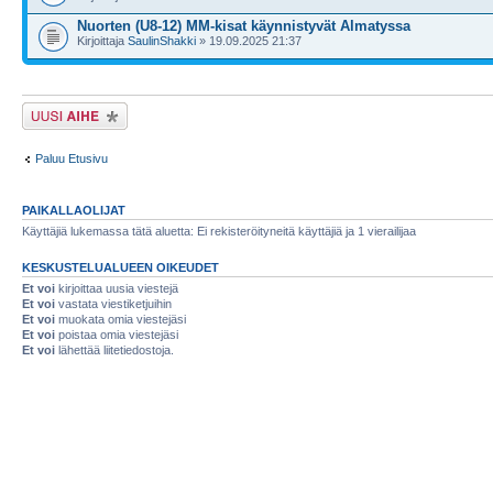
Nuorten (U8-12) MM-kisat käynnistyvät Almatyssa
Kirjoittaja
SaulinShakki
» 19.09.2025 21:37
Lähetä uusi viesti
Paluu Etusivu
PAIKALLAOLIJAT
Käyttäjiä lukemassa tätä aluetta: Ei rekisteröityneitä käyttäjiä ja 1 vierailijaa
KESKUSTELUALUEEN OIKEUDET
Et voi
kirjoittaa uusia viestejä
Et voi
vastata viestiketjuihin
Et voi
muokata omia viestejäsi
Et voi
poistaa omia viestejäsi
Et voi
lähettää liitetiedostoja.