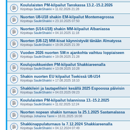
Koululaisten PM-kilpailut Tanskassa 13.2.-15.2.2026
Kirjoittaja
SaulinShakki
» 11.02.2026 21:28
Nuorten U8-U18 shakin EM-kilpailut Montemegrossa
Kirjoittaja
SaulinShakki
» 23.10.2025 07:50
Nuorten (U14-U18) shakin MM-kilpailut Albaniassa
Kirjoittaja
SaulinShakki
» 04.10.2025 11:18
Nuorten (U8-12) MM-kisat käynnistyvät tänään Almatyssa
Kirjoittaja
SaulinShakki
» 19.09.2025 21:39
Vuoden 2026 nuorten SM:n ajankohta vaihtuu loppiaiseen
Kirjoittaja
SaulinShakki
» 19.09.2025 21:28
Koulujoukkueiden PM-kilpailut Shakkiareenalla
Kirjoittaja
SaulinShakki
» 13.09.2025 10:28
Shakin nuorten EU kilpailut Tsekissä U8-U14
Kirjoittaja
SaulinShakki
» 17.08.2025 18:10
Shakkileiri ja lautapelileiri kesällä 2025 Espoossa päivisin
Kirjoittaja
SaulinShakki
» 04.03.2025 09:23
Koululaisten PM-kilpailut Islannissa 13.-15.2.2025
Kirjoittaja
SaulinShakki
» 11.02.2025 12:24
Nuorten nopean shakin turnaus la 25.1.2025 Sastamalassa
Kirjoittaja
Johanna Tanni
» 18.01.2025 16:08
Shakkinappulaturnaus la 7.12.2024 Shakkiareenalla
Kirjoittaja
SaulinShakki
» 04.12.2024 07:49