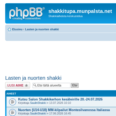
shakkitupa.munpalsta.net
Shakkiaiheista keskustelua
Etusivu
‹
Lasten ja nuorten shakki
Lasten ja nuorten shakki
Lähetä uusi viesti
AIHEET
Kutsu Salon Shakkikerhon kesäleirille 20.-24.07.2026
Kirjoittaja
SaulinShakki
» 13.07.2026 10:10
Nuorten (U14-U18) MM-kilpailut Montesilvanossa Italiassa
Kirjoittaja
SaulinShakki
» 17.06.2026 16:45