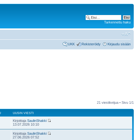
Tarkennettu haku
UKK
Rekisteröidy
Kirjaudu sisään
21 viestiketjua • Sivu
1
/
1
U
UUSIN VIESTI
Kirjoittaja
SaulinShakki
13.07.2026 10:10
Kirjoittaja
SaulinShakki
27.06.2026 07:52