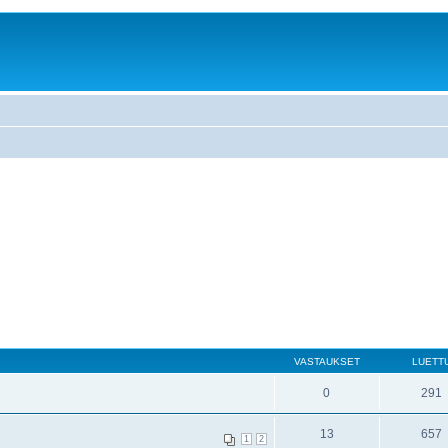
VASTAUKSET
LUETT
0
291
13
657
1
2