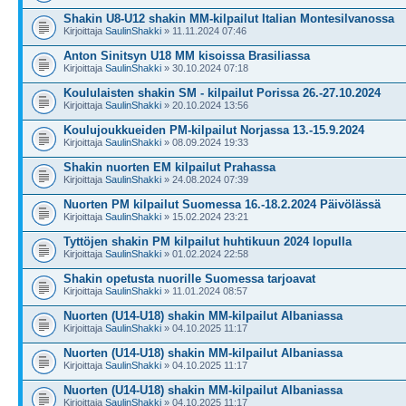
Shakin U8-U12 shakin MM-kilpailut Italian Montesilvanossa
Kirjoittaja
SaulinShakki
» 11.11.2024 07:46
Anton Sinitsyn U18 MM kisoissa Brasiliassa
Kirjoittaja
SaulinShakki
» 30.10.2024 07:18
Koululaisten shakin SM - kilpailut Porissa 26.-27.10.2024
Kirjoittaja
SaulinShakki
» 20.10.2024 13:56
Koulujoukkueiden PM-kilpailut Norjassa 13.-15.9.2024
Kirjoittaja
SaulinShakki
» 08.09.2024 19:33
Shakin nuorten EM kilpailut Prahassa
Kirjoittaja
SaulinShakki
» 24.08.2024 07:39
Nuorten PM kilpailut Suomessa 16.-18.2.2024 Päivölässä
Kirjoittaja
SaulinShakki
» 15.02.2024 23:21
Tyttöjen shakin PM kilpailut huhtikuun 2024 lopulla
Kirjoittaja
SaulinShakki
» 01.02.2024 22:58
Shakin opetusta nuorille Suomessa tarjoavat
Kirjoittaja
SaulinShakki
» 11.01.2024 08:57
Nuorten (U14-U18) shakin MM-kilpailut Albaniassa
Kirjoittaja
SaulinShakki
» 04.10.2025 11:17
Nuorten (U14-U18) shakin MM-kilpailut Albaniassa
Kirjoittaja
SaulinShakki
» 04.10.2025 11:17
Nuorten (U14-U18) shakin MM-kilpailut Albaniassa
Kirjoittaja
SaulinShakki
» 04.10.2025 11:17