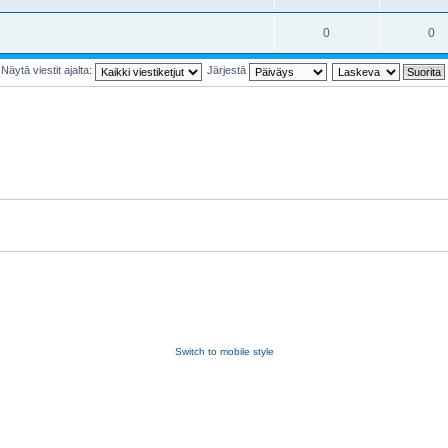
0
0
Näytä viestit ajalta:
Järjestä
Switch to mobile style