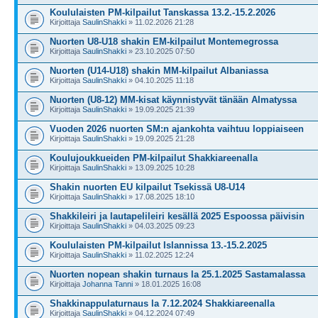
Koululaisten PM-kilpailut Tanskassa 13.2.-15.2.2026
Kirjoittaja
SaulinShakki
» 11.02.2026 21:28
Nuorten U8-U18 shakin EM-kilpailut Montemegrossa
Kirjoittaja
SaulinShakki
» 23.10.2025 07:50
Nuorten (U14-U18) shakin MM-kilpailut Albaniassa
Kirjoittaja
SaulinShakki
» 04.10.2025 11:18
Nuorten (U8-12) MM-kisat käynnistyvät tänään Almatyssa
Kirjoittaja
SaulinShakki
» 19.09.2025 21:39
Vuoden 2026 nuorten SM:n ajankohta vaihtuu loppiaiseen
Kirjoittaja
SaulinShakki
» 19.09.2025 21:28
Koulujoukkueiden PM-kilpailut Shakkiareenalla
Kirjoittaja
SaulinShakki
» 13.09.2025 10:28
Shakin nuorten EU kilpailut Tsekissä U8-U14
Kirjoittaja
SaulinShakki
» 17.08.2025 18:10
Shakkileiri ja lautapelileiri kesällä 2025 Espoossa päivisin
Kirjoittaja
SaulinShakki
» 04.03.2025 09:23
Koululaisten PM-kilpailut Islannissa 13.-15.2.2025
Kirjoittaja
SaulinShakki
» 11.02.2025 12:24
Nuorten nopean shakin turnaus la 25.1.2025 Sastamalassa
Kirjoittaja
Johanna Tanni
» 18.01.2025 16:08
Shakkinappulaturnaus la 7.12.2024 Shakkiareenalla
Kirjoittaja
SaulinShakki
» 04.12.2024 07:49