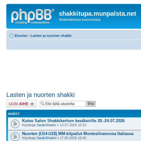
shakkitupa.munpalsta.net
Shakkiaiheista keskustelua
Etusivu
‹
Lasten ja nuorten shakki
Lasten ja nuorten shakki
Lähetä uusi viesti
AIHEET
Kutsu Salon Shakkikerhon kesäleirille 20.-24.07.2026
Kirjoittaja
SaulinShakki
» 13.07.2026 10:10
Nuorten (U14-U18) MM-kilpailut Montesilvanossa Italiassa
Kirjoittaja
SaulinShakki
» 17.06.2026 16:45