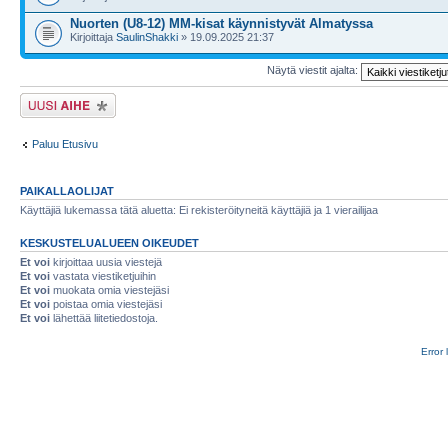
Nuorten (U8-12) MM-kisat käynnistyvät Almatyssa
Kirjoittaja
SaulinShakki
» 19.09.2025 21:37
Näytä viestit ajalta:
Lähetä uusi viesti
Paluu Etusivu
PAIKALLAOLIJAT
Käyttäjiä lukemassa tätä aluetta: Ei rekisteröityneitä käyttäjiä ja 1 vierailijaa
KESKUSTELUALUEEN OIKEUDET
Et voi
kirjoittaa uusia viestejä
Et voi
vastata viestiketjuihin
Et voi
muokata omia viestejäsi
Et voi
poistaa omia viestejäsi
Et voi
lähettää liitetiedostoja.
Error 