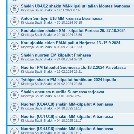
Shakin U8-U12 shakin MM-kilpailut Italian Montesilvanossa
Kirjoittaja
SaulinShakki
» 11.11.2024 07:46
Anton Sinitsyn U18 MM kisoissa Brasiliassa
Kirjoittaja
SaulinShakki
» 30.10.2024 07:18
Koululaisten shakin SM - kilpailut Porissa 26.-27.10.2024
Kirjoittaja
SaulinShakki
» 20.10.2024 13:56
Koulujoukkueiden PM-kilpailut Norjassa 13.-15.9.2024
Kirjoittaja
SaulinShakki
» 08.09.2024 19:33
Shakin nuorten EM kilpailut Prahassa
Kirjoittaja
SaulinShakki
» 24.08.2024 07:39
Nuorten PM kilpailut Suomessa 16.-18.2.2024 Päivölässä
Kirjoittaja
SaulinShakki
» 15.02.2024 23:21
Tyttöjen shakin PM kilpailut huhtikuun 2024 lopulla
Kirjoittaja
SaulinShakki
» 01.02.2024 22:58
Shakin opetusta nuorille Suomessa tarjoavat
Kirjoittaja
SaulinShakki
» 11.01.2024 08:57
Nuorten (U14-U18) shakin MM-kilpailut Albaniassa
Kirjoittaja
SaulinShakki
» 04.10.2025 11:17
Nuorten (U14-U18) shakin MM-kilpailut Albaniassa
Kirjoittaja
SaulinShakki
» 04.10.2025 11:17
Nuorten (U14-U18) shakin MM-kilpailut Albaniassa
Kirjoittaja
SaulinShakki
» 04.10.2025 11:17