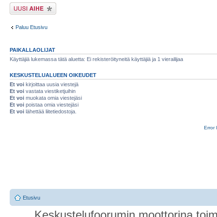
Lähetä uusi viesti
Paluu Etusivu
PAIKALLAOLIJAT
Käyttäjiä lukemassa tätä aluetta: Ei rekisteröityneitä käyttäjiä ja 1 vierailijaa
KESKUSTELUALUEEN OIKEUDET
Et voi
kirjoittaa uusia viestejä
Et voi
vastata viestiketjuihin
Et voi
muokata omia viestejäsi
Et voi
poistaa omia viestejäsi
Et voi
lähettää liitetiedostoja.
Error 
Etusivu
Keskustelufoorumin moottorina toim