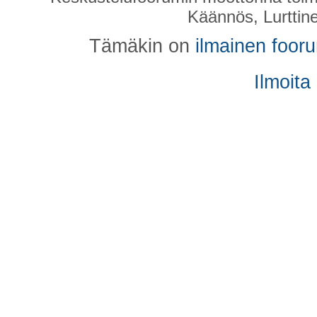
Käännös, Lurttin
Tämäkin on
ilmainen foor
Ilmoita