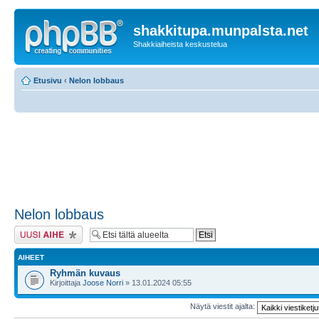
shakkitupa.munpalsta.net
Shakkiaiheista keskustelua
Etusivu
‹
Nelon lobbaus
Nelon lobbaus
Lähetä uusi viesti
AIHEET
Ryhmän kuvaus
Kirjoittaja
Joose Norri
» 13.01.2024 05:55
Näytä viestit ajalta: