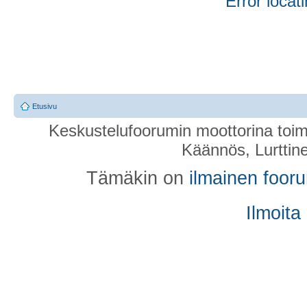
Error locati
Etusivu
Keskustelufoorumin moottorina toim
Käännös, Lurttin
Tämäkin on
ilmainen foor
Ilmoita