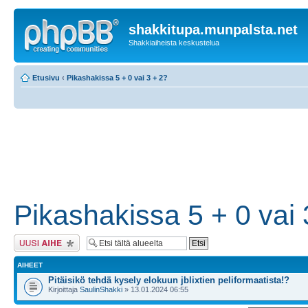
shakkitupa.munpalsta.net
Shakkiaiheista keskustelua
Etusivu
‹
Pikashakissa 5 + 0 vai 3 + 2?
Pikashakissa 5 + 0 vai 
Lähetä uusi viesti
AIHEET
Pitäisikö tehdä kysely elokuun jblixtien peliformaatista!?
Kirjoittaja
SaulinShakki
» 13.01.2024 06:55