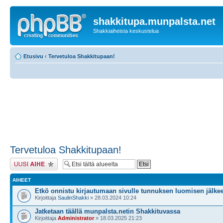
shakkitupa.munpalsta.net
Shakkiaiheista keskustelua
Etusivu
‹
Tervetuloa Shakkitupaan!
Tervetuloa Shakkitupaan!
Lähetä uusi viesti
AIHEET
Etkö onnistu kirjautumaan sivulle tunnuksen luomisen jälke
Kirjoittaja
SaulinShakki
» 28.03.2024 10:24
Jatketaan täällä munpalsta.netin Shakkituvassa
Kirjoittaja
Administrator
» 18.03.2025 21:23