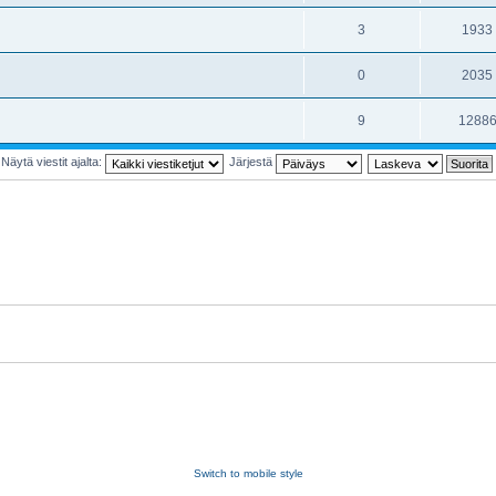
3
1933
0
2035
9
1288
Näytä viestit ajalta:
Järjestä
Switch to mobile style