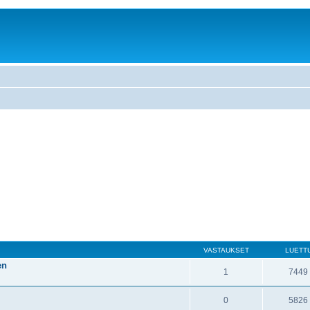
VASTAUKSET
LUETT
en
1
7449
0
5826