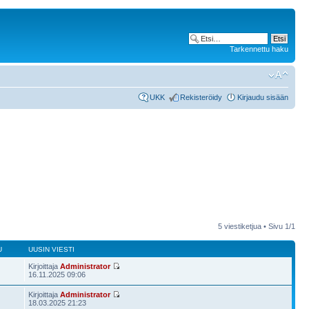
Tarkennettu haku
UKK
Rekisteröidy
Kirjaudu sisään
5 viestiketjua • Sivu
1
/
1
U
UUSIN VIESTI
Kirjoittaja
Administrator
16.11.2025 09:06
Kirjoittaja
Administrator
18.03.2025 21:23