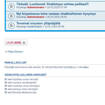
Tärkeää: Luultavasti Shakkitupa vaihtaa paikkaa!!!
Kirjoittaja
Administrator
» 18.03.2025 07:48
Nyt kirjautuessa tulee vastaan shakkiaiheinen kysymys
Kirjoittaja
Administrator
» 05.03.2025 08:50
Terveiset sivuston ylläpitäjältä
Kirjoittaja
SaulinShakki
» 13.01.2024 09:36
Lähetä uusi viesti
Paluu Etusivu
PAIKALLAOLIJAT
Käyttäjiä lukemassa tätä aluetta: Ei rekisteröityneitä käyttäjiä ja 1 vierailijaa
KESKUSTELUALUEEN OIKEUDET
Et voi
kirjoittaa uusia viestejä
Et voi
vastata viestiketjuihin
Et voi
muokata omia viestejäsi
Et voi
poistaa omia viestejäsi
Et voi
lähettää liitetiedostoja.