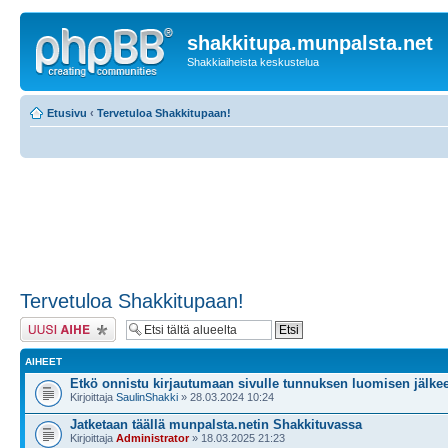
shakkitupa.munpalsta.net
Shakkiaiheista keskustelua
Etusivu
‹
Tervetuloa Shakkitupaan!
Tervetuloa Shakkitupaan!
Lähetä uusi viesti
AIHEET
Etkö onnistu kirjautumaan sivulle tunnuksen luomisen jälke
Kirjoittaja
SaulinShakki
» 28.03.2024 10:24
Jatketaan täällä munpalsta.netin Shakkituvassa
Kirjoittaja
Administrator
» 18.03.2025 21:23