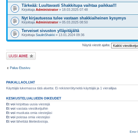
Tärkeää: Luultavasti Shakkitupa vaihtaa paikkaa!!!
Kirjoittaja
Administrator
» 18.03.2025 07:48
Nyt kirjautuessa tulee vastaan shakkiaiheinen kysymys
Kirjoittaja
Administrator
» 05.03.2025 08:50
Terveiset sivuston ylläpitäjältä
Kirjoittaja
SaulinShakki
» 13.01.2024 09:36
Näytä viestit ajalta:
Lähetä uusi viesti
Paluu Etusivu
PAIKALLAOLIJAT
Käyttäjiä lukemassa tätä aluetta: Ei rekisteröityneitä käyttäjiä ja 1 vierailijaa
KESKUSTELUALUEEN OIKEUDET
Et voi
kirjoittaa uusia viestejä
Et voi
vastata viestiketjuihin
Et voi
muokata omia viestejäsi
Et voi
poistaa omia viestejäsi
Et voi
lähettää liitetiedostoja.
Error 