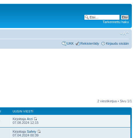
Tarkennettu haku
UKK
Rekisteröidy
Kirjaudu sisään
2 viestiketjua • Sivu
1
/
1
U
UUSIN VIESTI
Kirjoittaja
Arzi
0
07.08.2024 12:15
Kirjoittaja
Safety
07.04.2024 00:39