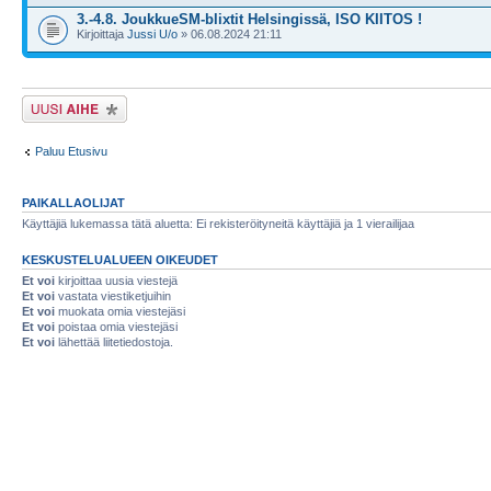
3.-4.8. JoukkueSM-blixtit Helsingissä, ISO KIITOS !
Kirjoittaja
Jussi U/o
» 06.08.2024 21:11
Lähetä uusi viesti
Paluu Etusivu
PAIKALLAOLIJAT
Käyttäjiä lukemassa tätä aluetta: Ei rekisteröityneitä käyttäjiä ja 1 vierailijaa
KESKUSTELUALUEEN OIKEUDET
Et voi
kirjoittaa uusia viestejä
Et voi
vastata viestiketjuihin
Et voi
muokata omia viestejäsi
Et voi
poistaa omia viestejäsi
Et voi
lähettää liitetiedostoja.