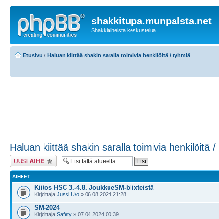
shakkitupa.munpalsta.net
Shakkiaiheista keskustelua
Etusivu
‹
Haluan kiittää shakin saralla toimivia henkilöitä / ryhmiä
Haluan kiittää shakin saralla toimivia henkilöitä 
Lähetä uusi viesti
AIHEET
Kiitos HSC 3.-4.8. JoukkueSM-blixteistä
Kirjoittaja
Jussi U/o
» 06.08.2024 21:28
SM-2024
Kirjoittaja
Safety
» 07.04.2024 00:39