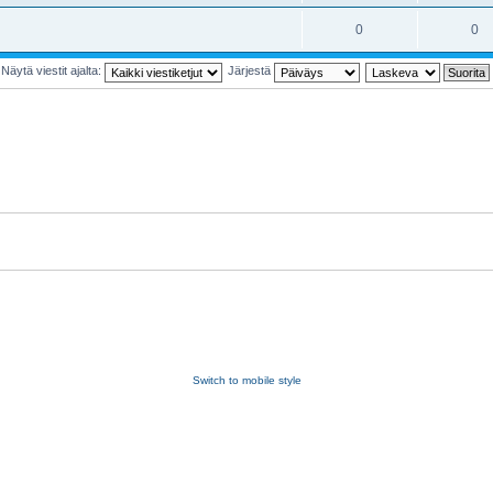
0
0
Näytä viestit ajalta:
Järjestä
Switch to mobile style