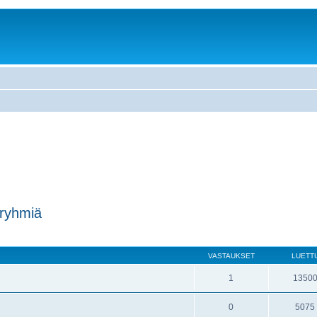
/ ryhmiä
VASTAUKSET
LUETT
1
1350
0
5075