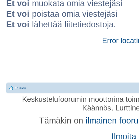
Et voi
muokata omia viestejäsi
Et voi
poistaa omia viestejäsi
Et voi
lähettää liitetiedostoja.
Error locati
Etusivu
Keskustelufoorumin moottorina toim
Käännös, Lurttin
Tämäkin on
ilmainen foor
Ilmoita