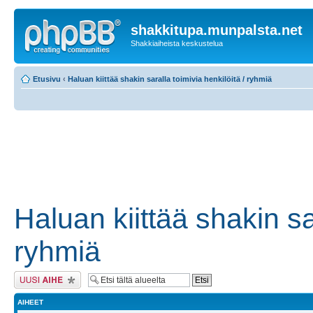
shakkitupa.munpalsta.net
Shakkiaiheista keskustelua
Etusivu
‹
Haluan kiittää shakin saralla toimivia henkilöitä / ryhmiä
Haluan kiittää shakin sar
ryhmiä
Lähetä uusi viesti
AIHEET