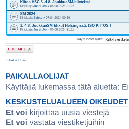
Kiitos HSC 3.-4.8. JoukkueSM-blixteistä
Kirjoittaja
Jussi U/o
» 06.08.2024 21:28
SM-2024
Kirjoittaja
Safety
» 07.04.2024 00:39
3.-4.8. JoukkueSM-blixtit Helsingissä, ISO KIITOS !
Kirjoittaja
Jussi U/o
» 06.08.2024 21:11
Näytä viestit ajalta:
Lähetä uusi viesti
Paluu Etusivu
PAIKALLAOLIJAT
Käyttäjiä lukemassa tätä aluetta: Ei r
KESKUSTELUALUEEN OIKEUDET
Et voi
kirjoittaa uusia viestejä
Et voi
vastata viestiketjuihin