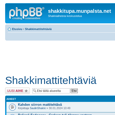
shakkitupa.munpalsta.net
Shakkiaiheista keskustelua
Etusivu
‹
Shakkimattitehtäviä
Shakkimattitehtäviä
Lähetä uusi viesti
AIHEET
Kahden siirron mattitehtävä
Kirjoittaja
SaulinShakki
» 30.01.2024 10:49