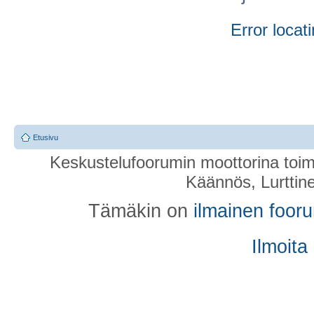
Error locati
Etusivu
Keskustelufoorumin moottorina toim
Käännös, Lurttin
Tämäkin on
ilmainen foor
Ilmoita