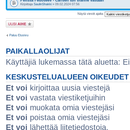
Pelissä Fedoseev - Carlsen tuli tilanne vastaan
Kirjoittaja
SaulinShakki
» 09.02.2024 07:56
Näytä viestit ajalta:
Lähetä uusi viesti
Paluu Etusivu
PAIKALLAOLIJAT
Käyttäjiä lukemassa tätä aluetta: Ei r
KESKUSTELUALUEEN OIKEUDET
Et voi
kirjoittaa uusia viestejä
Et voi
vastata viestiketjuihin
Et voi
muokata omia viestejäsi
Et voi
poistaa omia viestejäsi
Et voi
lähettää liitetiedostoja.