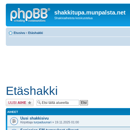
shakkitupa.munpalsta.net
Shakkiaiheista keskustelua
Etusivu
‹
Etäshakki
Etäshakki
Lähetä uusi viesti
AIHEET
Uusi shakkisivu
Kirjoittaja
turpaduunari
» 19.11.2025 01:00