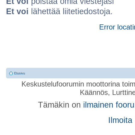
Et voi
poistaa omia viestejäsi
Et voi
lähettää liitetiedostoja.
Error locati
Etusivu
Keskustelufoorumin moottorina toim
Käännös, Lurttin
Tämäkin on
ilmainen foor
Ilmoita