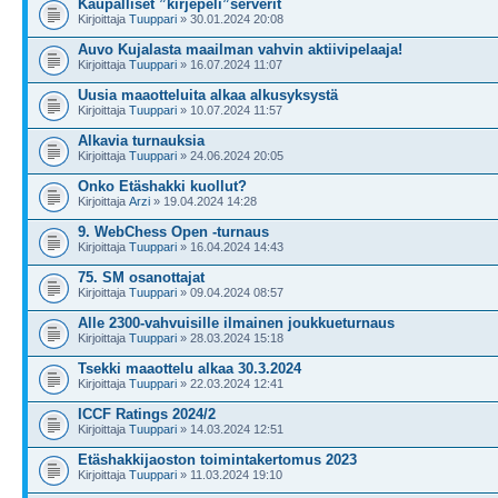
Kaupalliset ”kirjepeli”serverit
Kirjoittaja
Tuuppari
» 30.01.2024 20:08
Auvo Kujalasta maailman vahvin aktiivipelaaja!
Kirjoittaja
Tuuppari
» 16.07.2024 11:07
Uusia maaotteluita alkaa alkusyksystä
Kirjoittaja
Tuuppari
» 10.07.2024 11:57
Alkavia turnauksia
Kirjoittaja
Tuuppari
» 24.06.2024 20:05
Onko Etäshakki kuollut?
Kirjoittaja
Arzi
» 19.04.2024 14:28
9. WebChess Open -turnaus
Kirjoittaja
Tuuppari
» 16.04.2024 14:43
75. SM osanottajat
Kirjoittaja
Tuuppari
» 09.04.2024 08:57
Alle 2300-vahvuisille ilmainen joukkueturnaus
Kirjoittaja
Tuuppari
» 28.03.2024 15:18
Tsekki maaottelu alkaa 30.3.2024
Kirjoittaja
Tuuppari
» 22.03.2024 12:41
ICCF Ratings 2024/2
Kirjoittaja
Tuuppari
» 14.03.2024 12:51
Etäshakkijaoston toimintakertomus 2023
Kirjoittaja
Tuuppari
» 11.03.2024 19:10