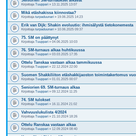
Seniorien SM-turnaukset alkavat
Kirjoittaja
Tuuppari
» 13.11.2025 13:07
Mikä etäshakissa kiinnostaa?
Kirjoittaja
turpaduunari
» 19.06.2025 14:23
Erik van Dijk: Shakin evoluutio: ihmisälystä tietokonemesta
Kirjoittaja
turpaduunari
» 10.06.2025 09:37
75. SM on päättynyt
Kirjoittaja
Tuuppari
» 04.06.2025 10:03
76. SM-turnaus alkaa huhtikuussa
Kirjoittaja
Tuuppari
» 03.03.2025 17:35
Ottelu Tanskaa vastaan alkaa tammikuussa
Kirjoittaja
Tuuppari
» 22.12.2024 22:00
Suomen Shakkiliiton etäshakkijaoston toimintakertomus vuo
Kirjoittaja
Tuuppari
» 01.01.2025 00:07
Seniorien 69. SM-turnaus alkaa
Kirjoittaja
Tuuppari
» 09.12.2024 11:25
74. SM tulokset
Kirjoittaja
Tuuppari
» 16.11.2024 21:02
Vahvuuslukulista 4/2024
Kirjoittaja
Tuuppari
» 21.10.2024 18:26
Ottelu Ranskaa vastaan alkaa
Kirjoittaja
Tuuppari
» 12.09.2024 08:40