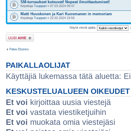
SM-turnaukset kutsuvat! Nopeat ilmoittautumiset!
Kirjoittaja
Tuuppari
» 07.03.2024 09:47
Matti Huuskonen ja Kari Kuosmanen in memoriam
Kirjoittaja
Tuuppari
» 22.02.2024 19:56
Näytä viestit ajalta:
Lähetä uusi viesti
Paluu Etusivu
PAIKALLAOLIJAT
Käyttäjiä lukemassa tätä aluetta: Ei r
KESKUSTELUALUEEN OIKEUDET
Et voi
kirjoittaa uusia viestejä
Et voi
vastata viestiketjuihin
Et voi
muokata omia viestejäsi