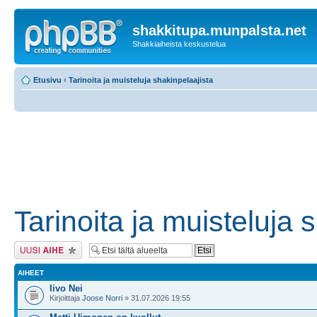
shakkitupa.munpalsta.net
Shakkiaiheista keskustelua
Etusivu
‹
Tarinoita ja muisteluja shakinpelaajista
Tarinoita ja muisteluja 
Lähetä uusi viesti
AIHEET
Iivo Nei
Kirjoittaja
Joose Norri
» 31.07.2026 19:55