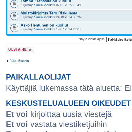
Tommi Franssila on kuollut
Kirjoittaja
SaulinShakki
» 07.01.2025 16:49
Muistokirjoitus Tero Riskulasta
Kirjoittaja
SaulinShakki
» 24.10.2024 06:26
Asko Hentunen on kuollut
Kirjoittaja
SaulinShakki
» 19.07.2024 11:23
Näytä viestit ajalta:
Lähetä uusi viesti
Paluu Etusivu
PAIKALLAOLIJAT
Käyttäjiä lukemassa tätä aluetta: Ei r
KESKUSTELUALUEEN OIKEUDET
Et voi
kirjoittaa uusia viestejä
Et voi
vastata viestiketjuihin