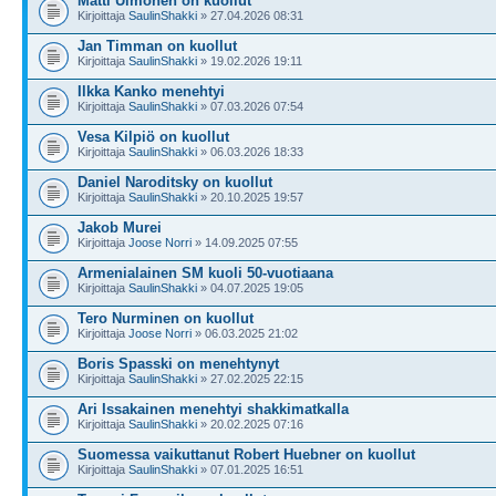
Matti Uimonen on kuollut
Kirjoittaja
SaulinShakki
» 27.04.2026 08:31
Jan Timman on kuollut
Kirjoittaja
SaulinShakki
» 19.02.2026 19:11
Ilkka Kanko menehtyi
Kirjoittaja
SaulinShakki
» 07.03.2026 07:54
Vesa Kilpiö on kuollut
Kirjoittaja
SaulinShakki
» 06.03.2026 18:33
Daniel Naroditsky on kuollut
Kirjoittaja
SaulinShakki
» 20.10.2025 19:57
Jakob Murei
Kirjoittaja
Joose Norri
» 14.09.2025 07:55
Armenialainen SM kuoli 50-vuotiaana
Kirjoittaja
SaulinShakki
» 04.07.2025 19:05
Tero Nurminen on kuollut
Kirjoittaja
Joose Norri
» 06.03.2025 21:02
Boris Spasski on menehtynyt
Kirjoittaja
SaulinShakki
» 27.02.2025 22:15
Ari Issakainen menehtyi shakkimatkalla
Kirjoittaja
SaulinShakki
» 20.02.2025 07:16
Suomessa vaikuttanut Robert Huebner on kuollut
Kirjoittaja
SaulinShakki
» 07.01.2025 16:51