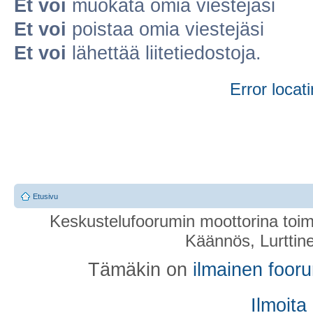
Et voi
muokata omia viestejäsi
Et voi
poistaa omia viestejäsi
Et voi
lähettää liitetiedostoja.
Error locati
Etusivu
Keskustelufoorumin moottorina toim
Käännös, Lurttin
Tämäkin on
ilmainen foor
Ilmoita