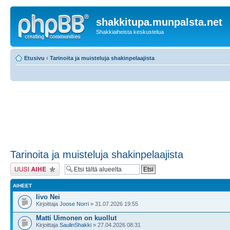
shakkitupa.munpalsta.net
Shakkiaiheista keskustelua
Etusivu
‹
Tarinoita ja muisteluja shakinpelaajista
Tarinoita ja muisteluja shakinpelaajista
Lähetä uusi viesti
AIHEET
Iivo Nei
Kirjoittaja
Joose Norri
» 31.07.2026 19:55
Matti Uimonen on kuollut
Kirjoittaja
SaulinShakki
» 27.04.2026 08:31