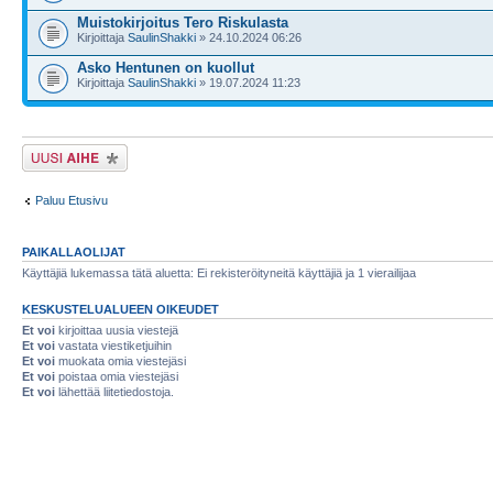
Muistokirjoitus Tero Riskulasta
Kirjoittaja
SaulinShakki
» 24.10.2024 06:26
Asko Hentunen on kuollut
Kirjoittaja
SaulinShakki
» 19.07.2024 11:23
Lähetä uusi viesti
Paluu Etusivu
PAIKALLAOLIJAT
Käyttäjiä lukemassa tätä aluetta: Ei rekisteröityneitä käyttäjiä ja 1 vierailijaa
KESKUSTELUALUEEN OIKEUDET
Et voi
kirjoittaa uusia viestejä
Et voi
vastata viestiketjuihin
Et voi
muokata omia viestejäsi
Et voi
poistaa omia viestejäsi
Et voi
lähettää liitetiedostoja.