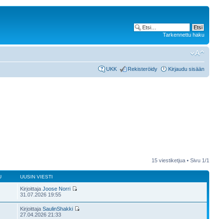
Tarkennettu haku
UKK
Rekisteröidy
Kirjaudu sisään
15 viestiketjua • Sivu
1
/
1
U
UUSIN VIESTI
Kirjoittaja
Joose Norri
31.07.2026 19:55
Kirjoittaja
SaulinShakki
27.04.2026 21:33