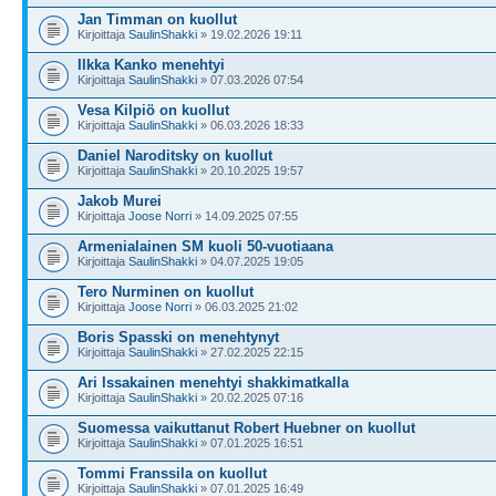
Jan Timman on kuollut
Kirjoittaja
SaulinShakki
» 19.02.2026 19:11
Ilkka Kanko menehtyi
Kirjoittaja
SaulinShakki
» 07.03.2026 07:54
Vesa Kilpiö on kuollut
Kirjoittaja
SaulinShakki
» 06.03.2026 18:33
Daniel Naroditsky on kuollut
Kirjoittaja
SaulinShakki
» 20.10.2025 19:57
Jakob Murei
Kirjoittaja
Joose Norri
» 14.09.2025 07:55
Armenialainen SM kuoli 50-vuotiaana
Kirjoittaja
SaulinShakki
» 04.07.2025 19:05
Tero Nurminen on kuollut
Kirjoittaja
Joose Norri
» 06.03.2025 21:02
Boris Spasski on menehtynyt
Kirjoittaja
SaulinShakki
» 27.02.2025 22:15
Ari Issakainen menehtyi shakkimatkalla
Kirjoittaja
SaulinShakki
» 20.02.2025 07:16
Suomessa vaikuttanut Robert Huebner on kuollut
Kirjoittaja
SaulinShakki
» 07.01.2025 16:51
Tommi Franssila on kuollut
Kirjoittaja
SaulinShakki
» 07.01.2025 16:49