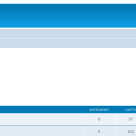
VASTAUKSET
LUETT
0
57
5
912