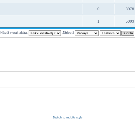
0
3978
1
5003
Näytä viestit ajalta:
Järjestä
Switch to mobile style