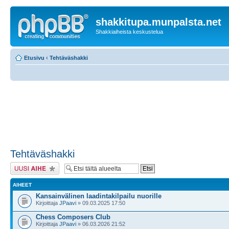
shakkitupa.munpalsta.net
Shakkiaiheista keskustelua
Etusivu
‹
Tehtäväshakki
Tehtäväshakki
Lähetä uusi viesti
AIHEET
Kansainvälinen laadintakilpailu nuorille
Kirjoittaja
JPaavi
» 09.03.2025 17:50
Chess Composers Club
Kirjoittaja
JPaavi
» 06.03.2026 21:52