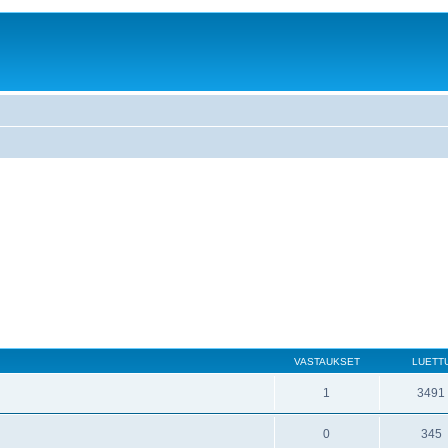
VASTAUKSET
LUETT
1
3491
0
345