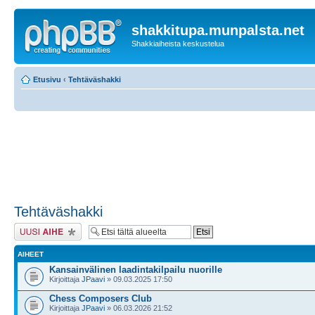
shakkitupa.munpalsta.net
Shakkiaiheista keskustelua
Etusivu
‹
Tehtäväshakki
Tehtäväshakki
Lähetä uusi viesti
AIHEET
Kansainvälinen laadintakilpailu nuorille
Kirjoittaja
JPaavi
» 09.03.2025 17:50
Chess Composers Club
Kirjoittaja
JPaavi
» 06.03.2026 21:52