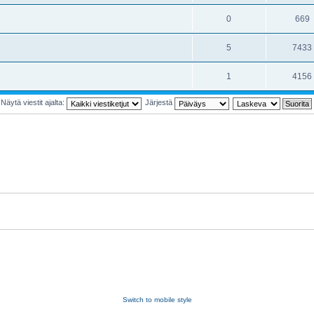
0
669
5
7433
1
4156
Näytä viestit ajalta:
Järjestä
Switch to mobile style