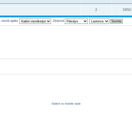
2
5850
viestit ajalta:
Järjestä
Switch to mobile style