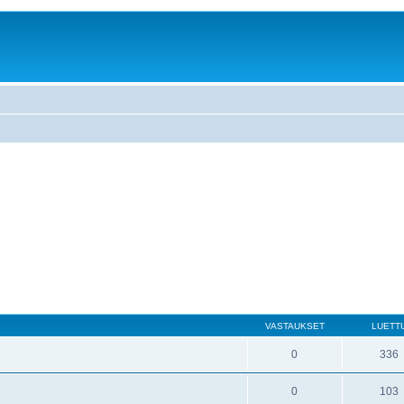
VASTAUKSET
LUETT
0
336
0
103