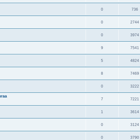
0
736
0
2744
0
3974
9
7541
5
4824
8
7469
0
3222
uraa
7
7221
1
3614
0
3124
0
3790