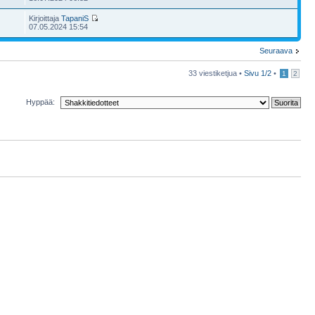
Kirjoittaja
TapaniS
07.05.2024 15:54
Seuraava
33 viestiketjua •
Sivu
1
/
2
•
1
2
Hyppää: