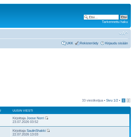
Tarkennettu haku
UKK
Rekisteröidy
Kirjaudu sisään
33 viestiketjua •
Sivu
1
/
2
•
1
2
U
UUSIN VIESTI
Kirjoittaja
Joose Norri
23.07.2026 03:52
Kirjoittaja
SaulinShakki
22.07.2026 13:03