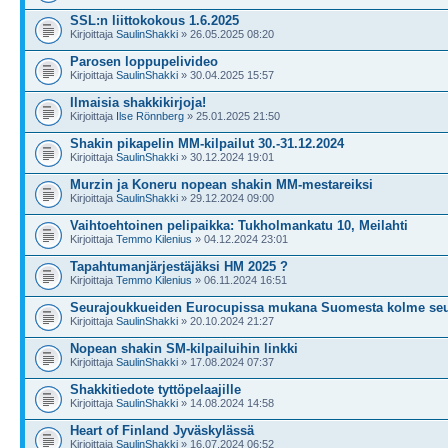
SSL:n liittokokous 1.6.2025
Kirjoittaja
SaulinShakki
» 26.05.2025 08:20
Parosen loppupelivideo
Kirjoittaja
SaulinShakki
» 30.04.2025 15:57
Ilmaisia shakkikirjoja!
Kirjoittaja
Ilse Rönnberg
» 25.01.2025 21:50
Shakin pikapelin MM-kilpailut 30.-31.12.2024
Kirjoittaja
SaulinShakki
» 30.12.2024 19:01
Murzin ja Koneru nopean shakin MM-mestareiksi
Kirjoittaja
SaulinShakki
» 29.12.2024 09:00
Vaihtoehtoinen pelipaikka: Tukholmankatu 10, Meilahti
Kirjoittaja
Temmo Kilenius
» 04.12.2024 23:01
Tapahtumanjärjestäjäksi HM 2025 ?
Kirjoittaja
Temmo Kilenius
» 06.11.2024 16:51
Seurajoukkueiden Eurocupissa mukana Suomesta kolme se
Kirjoittaja
SaulinShakki
» 20.10.2024 21:27
Nopean shakin SM-kilpailuihin linkki
Kirjoittaja
SaulinShakki
» 17.08.2024 07:37
Shakkitiedote tyttöpelaajille
Kirjoittaja
SaulinShakki
» 14.08.2024 14:58
Heart of Finland Jyväskylässä
Kirjoittaja
SaulinShakki
» 16.07.2024 06:52