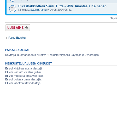
Pikashakkiottelu Sauli Tiitta - WIM Anastasia Keinänen
Kirjoittaja
SaulinShakki
» 04.05.2024 06:41
Näytä 
Lähetä uusi viesti
Paluu Etusivu
PAIKALLAOLIJAT
Käyttäjiä lukemassa tätä aluetta: Ei rekisteröityneitä käyttäjiä ja 2 vierailijaa
KESKUSTELUALUEEN OIKEUDET
Et voi
kirjoittaa uusia viestejä
Et voi
vastata viestiketjuihin
Et voi
muokata omia viestejäsi
Et voi
poistaa omia viestejäsi
Et voi
lähettää liitetiedostoja.