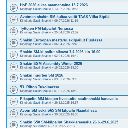
HoF 2026 alkaa maanantaina 13.7.2026
Kirjoittaja
SaulinShakki
» 13.07.2026 08:53
Avoimen shakin SM-kultaa voitti TAAS Vilka Sipilä
Kirjoittaja
SaulinShakki
» 09.07.2026 11:19
Tyttöjen PM-kilpailut Norjassa
Kirjoittaja
SaulinShakki
» 25.04.2026 22:02
Shakin Euroopan mestaruuskilpailut Puolassa
Kirjoittaja
SaulinShakki
» 06.04.2026 09:48
Shakin SM-kilpailut alkavat 3.4.2026 klo 16.00
Kirjoittaja
SaulinShakki
» 02.04.2026 16:49
Shakin ESM Assembly Winter 2026
Kirjoittaja
SaulinShakki
» 19.02.2026 13:30
Shakin nuorten SM 2026
Kirjoittaja
SaulinShakki
» 03.01.2026 09:16
53. Rilton Tukolmassa
Kirjoittaja
SaulinShakki
» 01.01.2026 18:10
Pikapelin MM-kisojen livestudio saulinshakki kanavalla
Kirjoittaja
SaulinShakki
» 29.12.2025 16:57
Avoin SM sekä S65 SM kilpailu Naantalissa
Kirjoittaja
SaulinShakki
» 30.06.2025 16:36
Shakin S50 SM-kilpailut Shakkiareenalla 26.6.-29.6.2025
Kirjoittaja
suurtunari
» 27.06.2025 22:13