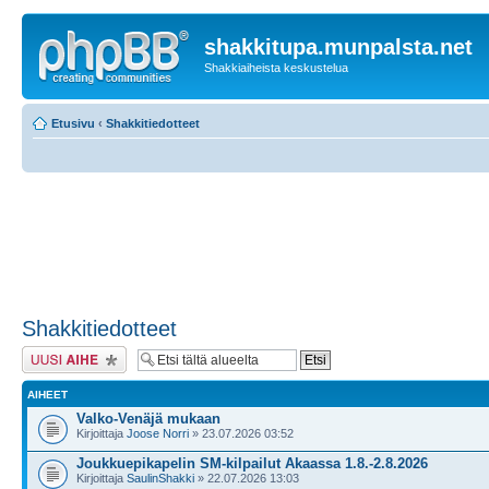
shakkitupa.munpalsta.net
Shakkiaiheista keskustelua
Etusivu
‹
Shakkitiedotteet
Shakkitiedotteet
Lähetä uusi viesti
AIHEET
Valko-Venäjä mukaan
Kirjoittaja
Joose Norri
» 23.07.2026 03:52
Joukkuepikapelin SM-kilpailut Akaassa 1.8.-2.8.2026
Kirjoittaja
SaulinShakki
» 22.07.2026 13:03