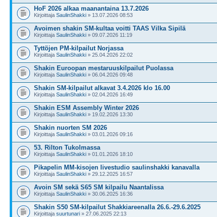
HoF 2026 alkaa maanantaina 13.7.2026
Kirjoittaja
SaulinShakki
» 13.07.2026 08:53
Avoimen shakin SM-kultaa voitti TAAS Vilka Sipilä
Kirjoittaja
SaulinShakki
» 09.07.2026 11:19
Tyttöjen PM-kilpailut Norjassa
Kirjoittaja
SaulinShakki
» 25.04.2026 22:02
Shakin Euroopan mestaruuskilpailut Puolassa
Kirjoittaja
SaulinShakki
» 06.04.2026 09:48
Shakin SM-kilpailut alkavat 3.4.2026 klo 16.00
Kirjoittaja
SaulinShakki
» 02.04.2026 16:49
Shakin ESM Assembly Winter 2026
Kirjoittaja
SaulinShakki
» 19.02.2026 13:30
Shakin nuorten SM 2026
Kirjoittaja
SaulinShakki
» 03.01.2026 09:16
53. Rilton Tukolmassa
Kirjoittaja
SaulinShakki
» 01.01.2026 18:10
Pikapelin MM-kisojen livestudio saulinshakki kanavalla
Kirjoittaja
SaulinShakki
» 29.12.2025 16:57
Avoin SM sekä S65 SM kilpailu Naantalissa
Kirjoittaja
SaulinShakki
» 30.06.2025 16:36
Shakin S50 SM-kilpailut Shakkiareenalla 26.6.-29.6.2025
Kirjoittaja
suurtunari
» 27.06.2025 22:13