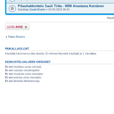
Pikashakkiottelu Sauli Tiitta - WIM Anastasia Keinänen
Kirjoittaja
SaulinShakki
» 04.05.2024 06:41
Näytä 
Lähetä uusi viesti
Paluu Etusivu
PAIKALLAOLIJAT
Käyttäjiä lukemassa tätä aluetta: Ei rekisteröityneitä käyttäjiä ja 1 vierailijaa
KESKUSTELUALUEEN OIKEUDET
Et voi
kirjoittaa uusia viestejä
Et voi
vastata viestiketjuihin
Et voi
muokata omia viestejäsi
Et voi
poistaa omia viestejäsi
Et voi
lähettää liitetiedostoja.