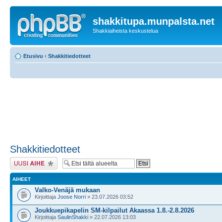
shakkitupa.munpalsta.net
Shakkiaiheista keskustelua
Etusivu
‹
Shakkitiedotteet
Shakkitiedotteet
Lähetä uusi viesti
AIHEET
Valko-Venäjä mukaan
Kirjoittaja
Joose Norri
» 23.07.2026 03:52
Joukkuepikapelin SM-kilpailut Akaassa 1.8.-2.8.2026
Kirjoittaja
SaulinShakki
» 22.07.2026 13:03