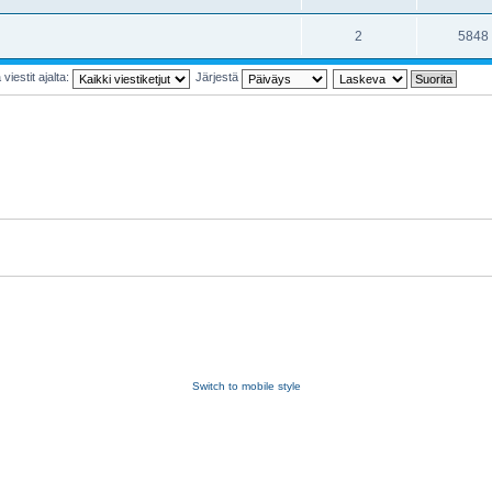
2
5848
viestit ajalta:
Järjestä
Switch to mobile style