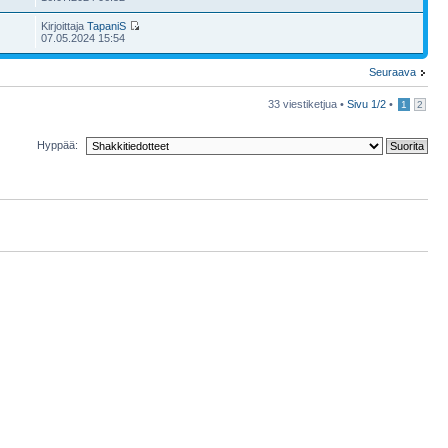
Kirjoittaja
TapaniS
07.05.2024 15:54
Seuraava
33 viestiketjua •
Sivu
1
/
2
•
1
2
Hyppää: