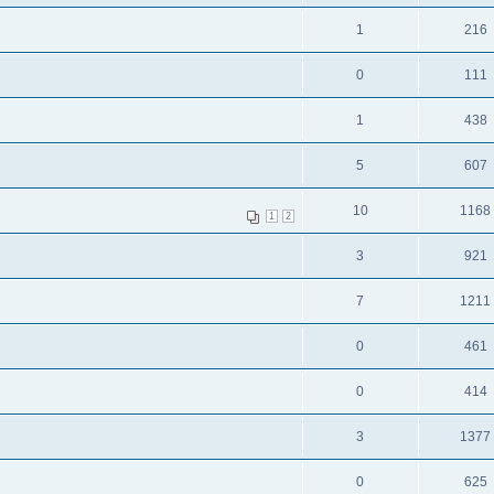
1
216
0
111
1
438
5
607
10
1168
1
2
3
921
7
1211
0
461
0
414
3
1377
0
625