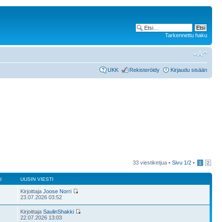
Tarkennettu haku
UKK
Rekisteröidy
Kirjaudu sisään
33 viestiketjua •
Sivu
1
/
2
•
1
2
U
UUSIN VIESTI
Kirjoittaja
Joose Norri
23.07.2026 03:52
Kirjoittaja
SaulinShakki
22.07.2026 13:03