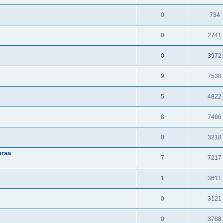
0
734
0
2741
0
3972
9
7538
5
4822
8
7466
0
3218
uraa
7
7217
1
3611
0
3121
0
3788