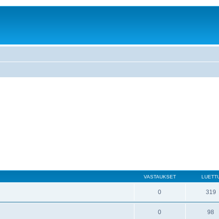
VASTAUKSET
LUETT
0
319
0
98