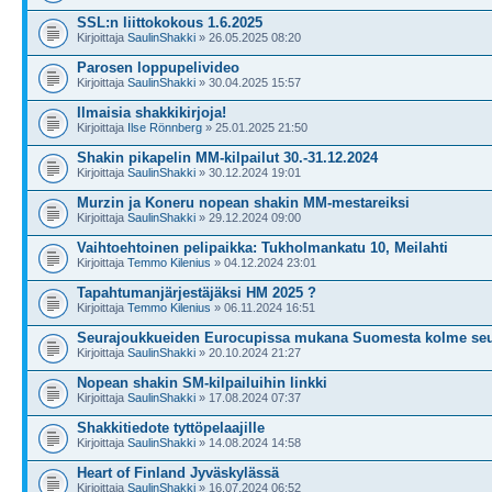
SSL:n liittokokous 1.6.2025
Kirjoittaja
SaulinShakki
» 26.05.2025 08:20
Parosen loppupelivideo
Kirjoittaja
SaulinShakki
» 30.04.2025 15:57
Ilmaisia shakkikirjoja!
Kirjoittaja
Ilse Rönnberg
» 25.01.2025 21:50
Shakin pikapelin MM-kilpailut 30.-31.12.2024
Kirjoittaja
SaulinShakki
» 30.12.2024 19:01
Murzin ja Koneru nopean shakin MM-mestareiksi
Kirjoittaja
SaulinShakki
» 29.12.2024 09:00
Vaihtoehtoinen pelipaikka: Tukholmankatu 10, Meilahti
Kirjoittaja
Temmo Kilenius
» 04.12.2024 23:01
Tapahtumanjärjestäjäksi HM 2025 ?
Kirjoittaja
Temmo Kilenius
» 06.11.2024 16:51
Seurajoukkueiden Eurocupissa mukana Suomesta kolme se
Kirjoittaja
SaulinShakki
» 20.10.2024 21:27
Nopean shakin SM-kilpailuihin linkki
Kirjoittaja
SaulinShakki
» 17.08.2024 07:37
Shakkitiedote tyttöpelaajille
Kirjoittaja
SaulinShakki
» 14.08.2024 14:58
Heart of Finland Jyväskylässä
Kirjoittaja
SaulinShakki
» 16.07.2024 06:52