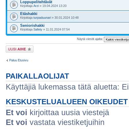
Loppupelitehtävät
Kirjoittaja
Arzi
» 19.04.2024 13:20
Etäshakki
Kirjoittaja
turpaduunari
» 30.01.2024 10:48
Seniorishakki
Kirjoittaja
Safety
» 11.01.2024 07:54
Näytä viestit ajalta:
Lähetä uusi viesti
Paluu Etusivu
PAIKALLAOLIJAT
Käyttäjiä lukemassa tätä aluetta: Ei r
KESKUSTELUALUEEN OIKEUDET
Et voi
kirjoittaa uusia viestejä
Et voi
vastata viestiketjuihin