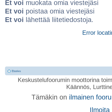
Et voi
muokata omia viestejäsi
Et voi
poistaa omia viestejäsi
Et voi
lähettää liitetiedostoja.
Error locati
Etusivu
Keskustelufoorumin moottorina toim
Käännös, Lurttin
Tämäkin on
ilmainen foor
Ilmoita