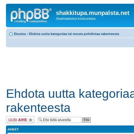
shakkitupa.munpalsta.net
Shakkiaiheista keskustelua
Etusivu
‹
Ehdota uutta kategoriaa tai muuta pohdintaa rakenteesta
Ehdota uutta kategoria
rakenteesta
Lähetä uusi viesti
AIHEET