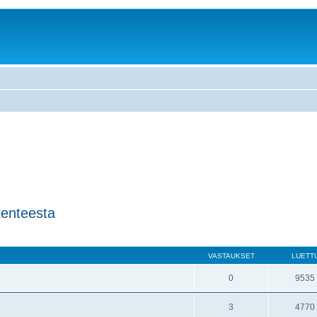
kenteesta
VASTAUKSET
LUETT
0
9535
3
4770