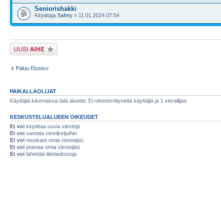
Seniorishakki
Kirjoittaja
Safety
» 11.01.2024 07:54
Lähetä uusi viesti
Paluu Etusivu
PAIKALLAOLIJAT
Käyttäjiä lukemassa tätä aluetta: Ei rekisteröityneitä käyttäjiä ja 1 vierailijaa
KESKUSTELUALUEEN OIKEUDET
Et voi
kirjoittaa uusia viestejä
Et voi
vastata viestiketjuihin
Et voi
muokata omia viestejäsi
Et voi
poistaa omia viestejäsi
Et voi
lähettää liitetiedostoja.