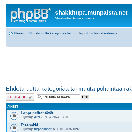
shakkitupa.munpalsta.net
Shakkiaiheista keskustelua
Etusivu
‹
Ehdota uutta kategoriaa tai muuta pohdintaa rakenteesta
Ehdota uutta kategoriaa tai muuta pohdintaa ra
Lähetä uusi viesti
AIHEET
Loppupelitehtävät
Kirjoittaja
Arzi
» 19.04.2024 13:20
Etäshakki
Kirjoittaja
turpaduunari
» 30.01.2024 10:48