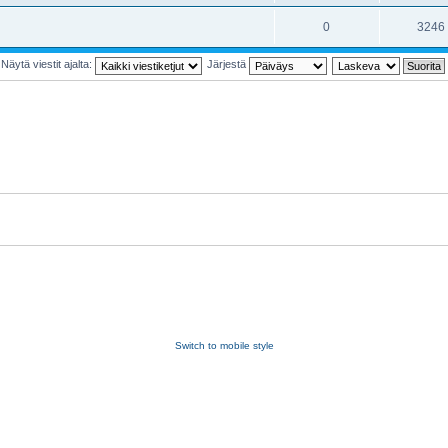
0
3246
Näytä viestit ajalta:
Järjestä
Switch to mobile style