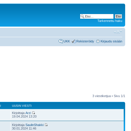
Tarkennettu haku
UKK
Rekisteröidy
Kirjaudu sisään
3 viestiketjua • Sivu
1
/
1
U
UUSIN VIESTI
Kirjoittaja
Arzi
19.04.2024 13:20
Kirjoittaja
SaulinShakki
30.01.2024 11:46