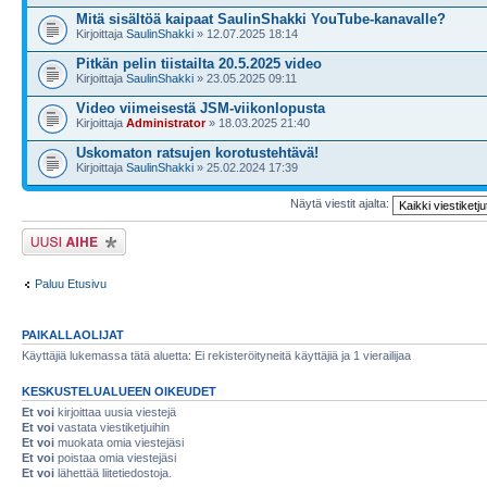
Mitä sisältöä kaipaat SaulinShakki YouTube-kanavalle?
Kirjoittaja
SaulinShakki
» 12.07.2025 18:14
Pitkän pelin tiistailta 20.5.2025 video
Kirjoittaja
SaulinShakki
» 23.05.2025 09:11
Video viimeisestä JSM-viikonlopusta
Kirjoittaja
Administrator
» 18.03.2025 21:40
Uskomaton ratsujen korotustehtävä!
Kirjoittaja
SaulinShakki
» 25.02.2024 17:39
Näytä viestit ajalta:
Lähetä uusi viesti
Paluu Etusivu
PAIKALLAOLIJAT
Käyttäjiä lukemassa tätä aluetta: Ei rekisteröityneitä käyttäjiä ja 1 vierailijaa
KESKUSTELUALUEEN OIKEUDET
Et voi
kirjoittaa uusia viestejä
Et voi
vastata viestiketjuihin
Et voi
muokata omia viestejäsi
Et voi
poistaa omia viestejäsi
Et voi
lähettää liitetiedostoja.