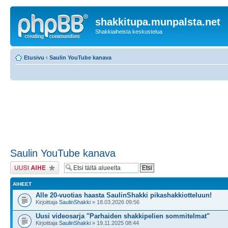
shakkitupa.munpalsta.net
Shakkiaiheista keskustelua
Etusivu
‹
Saulin YouTube kanava
Saulin YouTube kanava
Lähetä uusi viesti
AIHEET
Alle 20-vuotias haasta SaulinShakki pikashakkiotteluun!
Kirjoittaja
SaulinShakki
» 18.03.2026 09:56
Uusi videosarja "Parhaiden shakkipelien sommitelmat"
Kirjoittaja
SaulinShakki
» 19.11.2025 08:44