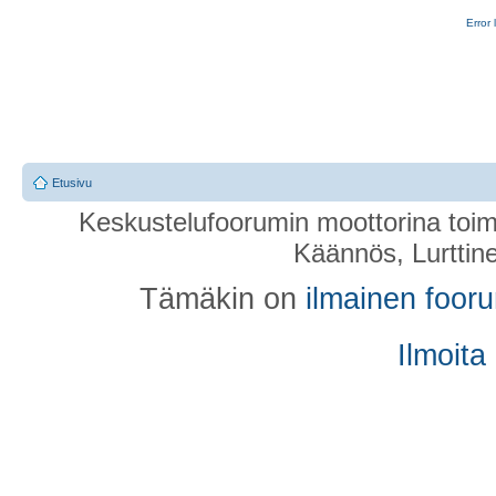
Error 
Etusivu
Keskustelufoorumin moottorina toim
Käännös, Lurttin
Tämäkin on
ilmainen foor
Ilmoita