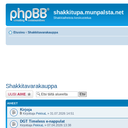
shakkitupa.munpalsta.net
Shakkiaiheista keskustelua
Etusivu
‹
Shakkitavarakauppa
Shakkitavarakauppa
Lähetä uusi viesti
AIHEET
Kirjoja
Kirjoittaja
PekkaL
» 31.07.2026 14:51
DGT Timeless e-nappulat
Kirjoittaja
PekkaL
» 07.04.2026 13:38