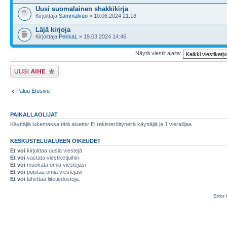
Uusi suomalainen shakkikirja
Kirjoittaja
Sammalvuo
» 10.06.2024 21:18
Läjä kirjoja
Kirjoittaja
PekkaL
» 19.03.2024 14:46
Näytä viestit ajalta:
Lähetä uusi viesti
Paluu Etusivu
PAIKALLAOLIJAT
Käyttäjiä lukemassa tätä aluetta: Ei rekisteröityneitä käyttäjiä ja 1 vierailijaa
KESKUSTELUALUEEN OIKEUDET
Et voi
kirjoittaa uusia viestejä
Et voi
vastata viestiketjuihin
Et voi
muokata omia viestejäsi
Et voi
poistaa omia viestejäsi
Et voi
lähettää liitetiedostoja.
Error 