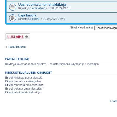
Uusi suomalainen shakkikirja
Kirjoittaja
Sammalvuo
» 10.06.2024 21:18
Läjä kirjoja
Kirjoittaja
PekkaL
» 19.03.2024 14:46
Näytä viestit ajalta:
Lähetä uusi viesti
Paluu Etusivu
PAIKALLAOLIJAT
Käyttäjiä lukemassa tätä aluetta: Ei rekisteröityneitä käyttäjiä ja 1 vierailijaa
KESKUSTELUALUEEN OIKEUDET
Et voi
kirjoittaa uusia viestejä
Et voi
vastata viestiketjuihin
Et voi
muokata omia viestejäsi
Et voi
poistaa omia viestejäsi
Et voi
lähettää liitetiedostoja.
Error 