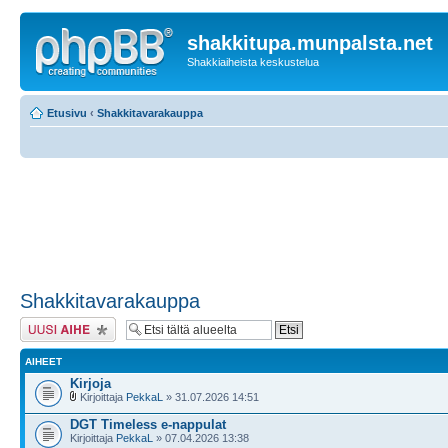
shakkitupa.munpalsta.net
Shakkiaiheista keskustelua
Etusivu
‹
Shakkitavarakauppa
Shakkitavarakauppa
Lähetä uusi viesti
AIHEET
Kirjoja
Kirjoittaja
PekkaL
» 31.07.2026 14:51
DGT Timeless e-nappulat
Kirjoittaja
PekkaL
» 07.04.2026 13:38