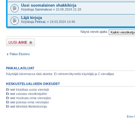
Uusi suomalainen shakkikirja
Kirjoittaja
Sammalvuo
» 10.06.2024 21:18
Läjä kirjoja
Kirjoittaja
PekkaL
» 19.03.2024 14:46
Näytä viestit ajalta:
Lähetä uusi viesti
Paluu Etusivu
PAIKALLAOLIJAT
Käyttäjiä lukemassa tätä aluetta: Ei rekisteröityneitä käyttäjiä ja 2 vierailijaa
KESKUSTELUALUEEN OIKEUDET
Et voi
kirjoittaa uusia viestejä
Et voi
vastata viestiketjuihin
Et voi
muokata omia viestejäsi
Et voi
poistaa omia viestejäsi
Et voi
lähettää liitetiedostoja.
Error 