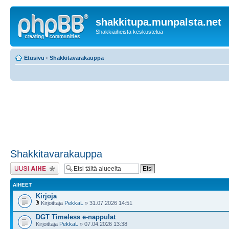
shakkitupa.munpalsta.net
Shakkiaiheista keskustelua
Etusivu
‹
Shakkitavarakauppa
Shakkitavarakauppa
Lähetä uusi viesti
AIHEET
Kirjoja
Kirjoittaja
PekkaL
» 31.07.2026 14:51
DGT Timeless e-nappulat
Kirjoittaja
PekkaL
» 07.04.2026 13:38