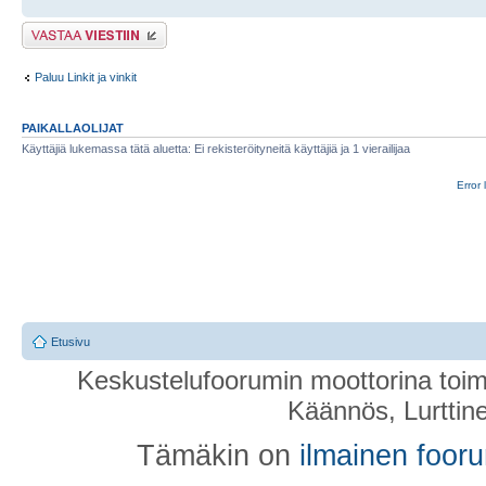
Lähetä vastaus
Paluu Linkit ja vinkit
PAIKALLAOLIJAT
Käyttäjiä lukemassa tätä aluetta: Ei rekisteröityneitä käyttäjiä ja 1 vierailijaa
Error 
Etusivu
Keskustelufoorumin moottorina toim
Käännös, Lurttin
Tämäkin on
ilmainen foor