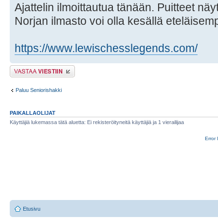
Ajattelin ilmoittautua tänään. Puitteet näyt
Norjan ilmasto voi olla kesällä eteläise
https://www.lewischesslegends.com/
Lähetä vastaus
Paluu Seniorishakki
PAIKALLAOLIJAT
Käyttäjiä lukemassa tätä aluetta: Ei rekisteröityneitä käyttäjiä ja 1 vierailijaa
Error 
Etusivu