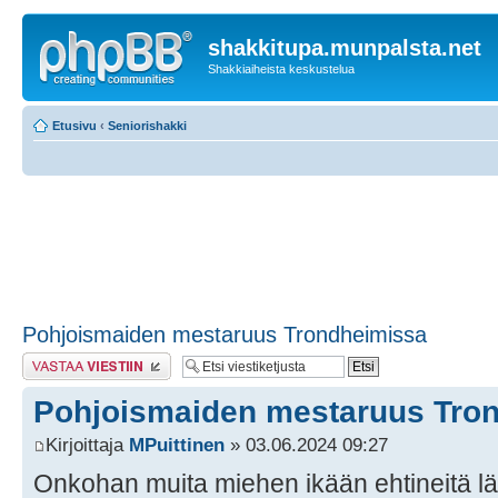
shakkitupa.munpalsta.net
Shakkiaiheista keskustelua
Etusivu
‹
Seniorishakki
Pohjoismaiden mestaruus Trondheimissa
Lähetä vastaus
Pohjoismaiden mestaruus Tro
Kirjoittaja
MPuittinen
» 03.06.2024 09:27
Onkohan muita miehen ikään ehtineitä l