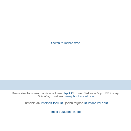
Switch to mobile style
Keskustelufoorumin moottorina toimii
phpBB
® Forum Software © phpBB Group
Käännös, Lurttinen,
www.phpbbsuomi.com
Tämäkin on
ilmainen foorumi
, jonka tarjoaa
munfoorumi.com
Ilmoita asiaton sisältö