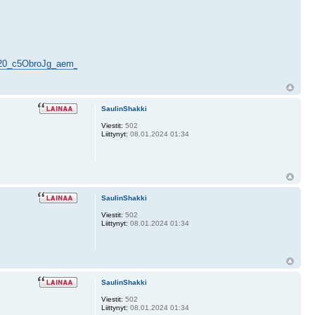
20_c5ObroJg_aem_mtqDXzkPdmoRj4HewiZQfg
SaulinShakki
Viestit:
502
Liittynyt:
08.01.2024 01:34
SaulinShakki
Viestit:
502
Liittynyt:
08.01.2024 01:34
SaulinShakki
Viestit:
502
Liittynyt:
08.01.2024 01:34