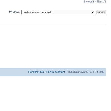
8 viestiä • Sivu
1
/
1
Hyppää:
Henkilökunta
•
Poista evästeet
• Kaikki ajat ovat UTC + 2 tuntia