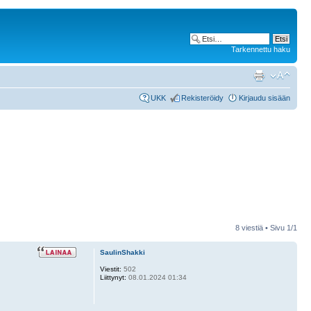
Tarkennettu haku
UKK
Rekisteröidy
Kirjaudu sisään
8 viestiä • Sivu
1
/
1
SaulinShakki
Viestit:
502
Liittynyt:
08.01.2024 01:34