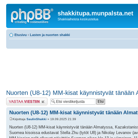
shakkitupa.munpalsta.net
Shakkiaiheista keskustelua
Etusivu
‹
Lasten ja nuorten shakki
Nuorten (U8-12) MM-kisat käynnistyvät tänään 
Lähetä vastaus
Nuorten (U8-12) MM-kisat käynnistyvät tänään Alma
Kirjoittaja
SaulinShakki
» 19.09.2025 21:39
Nuorten (U8-12) MM-kisat käynnistyvät tänään Almatyssa, Kazakstanis
Suomea kisoissa edustavat Stella Zhu (tytöt U8) ja Nikolay Levanov (a