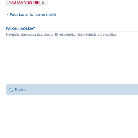
Lähetä vastaus
Paluu Lasten ja nuorten shakki
PAIKALLAOLIJAT
Käyttäjiä lukemassa tätä aluetta: Ei rekisteröityneitä käyttäjiä ja 1 vierailijaa
Etusivu