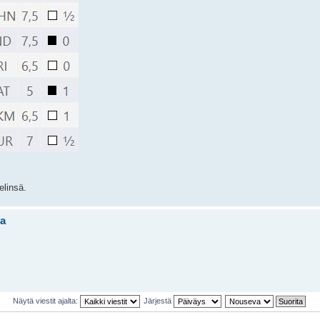
elinsä.
sa
Näytä viestit ajalta:
Järjestä