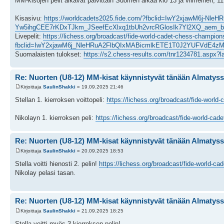
MM-kisojen pelit alkavat päivittäin Suomen aikaa klo 13 ja viimeinen, 11.
Kisasivu:
https://worldcadets2025.fide.com/?fbclid=IwY2xjawM6j-
Yw5ihgCEE7rKDxTJkm_JSeefEcXlxq1tbUh2vrcRGlosIk7Yl2XQ_aem_b
Livepelit:
https://lichess.org/broadcast/fide-world-cadet-chess-champi
fbclid=IwY2xjawM6j_NleHRuA2FlbQIxMABicmlkETE1T0J2YUFVdE4
Suomalaisten tulokset:
https://s2.chess-results.com/tnr1234781.asp
Re: Nuorten (U8-12) MM-kisat käynnistyvät tänään Almatys
Kirjoittaja
SaulinShakki
» 19.09.2025 21:46
Stellan 1. kierroksen voittopeli:
https://lichess.org/broadcast/fide-wor
Nikolayn 1. kierroksen peli:
https://lichess.org/broadcast/fide-world-
Re: Nuorten (U8-12) MM-kisat käynnistyvät tänään Almatys
Kirjoittaja
SaulinShakki
» 20.09.2025 18:53
Stella voitti hienosti 2. pelin!
https://lichess.org/broadcast/fide-world-
Nikolay pelasi tasan.
Re: Nuorten (U8-12) MM-kisat käynnistyvät tänään Almatys
Kirjoittaja
SaulinShakki
» 21.09.2025 18:25
Stella voitti myös 3.kierroksen pelin!