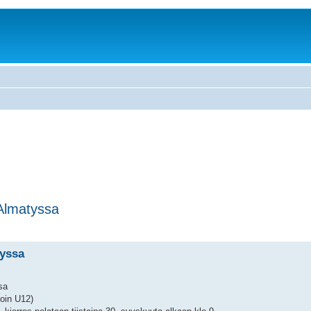
Almatyssa
tyssa
sa
voin U12)