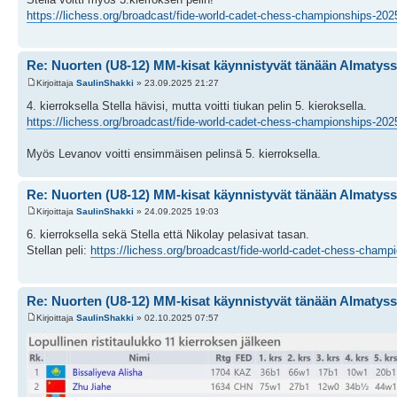
https://lichess.org/broadcast/fide-world-cadet-chess-championships-20
Re: Nuorten (U8-12) MM-kisat käynnistyvät tänään Almatys
Kirjoittaja
SaulinShakki
» 23.09.2025 21:27
4. kierroksella Stella hävisi, mutta voitti tiukan pelin 5. kieroksella.
https://lichess.org/broadcast/fide-world-cadet-chess-championships-2
Myös Levanov voitti ensimmäisen pelinsä 5. kierroksella.
Re: Nuorten (U8-12) MM-kisat käynnistyvät tänään Almatys
Kirjoittaja
SaulinShakki
» 24.09.2025 19:03
6. kierroksella sekä Stella että Nikolay pelasivat tasan.
Stellan peli:
https://lichess.org/broadcast/fide-world-cadet-chess-champ
Re: Nuorten (U8-12) MM-kisat käynnistyvät tänään Almatys
Kirjoittaja
SaulinShakki
» 02.10.2025 07:57