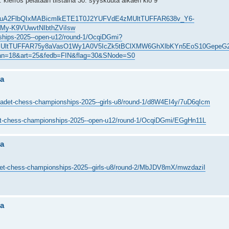
 kierros pelataan tiistaina 30. syyskuuta alkaen klo 9
NleHRuA2FlbQIxMABicmlkETE1T0J2YUFVdE4zMUltTUFFAR638v_Y6-
My-K9VUwvtNIbthZViIsw
onships-2025--open-u12/round-1/OcqiDGmi?
zMUltTUFFAR75y8aVasO1Wy1A0V5IcZk5tBClXMW6GhXlbKYn5EoS10GepeG
x?lan=18&art=25&fedb=FIN&flag=30&SNode=S0
sa
ld-cadet-chess-championships-2025--girls-u8/round-1/d8W4EI4y/7uD6qIcm
cadet-chess-championships-2025--open-u12/round-1/OcqiDGmi/EGgHn11L
sa
cadet-chess-championships-2025--girls-u8/round-2/MbJDV8mX/mwzdaziI
sa