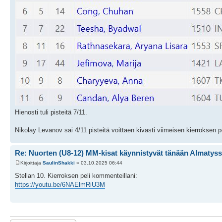
Hienosti tuli pisteitä 7/11.
Nikolay Levanov sai 4/11 pisteitä voittaen kivasti viimeisen kierroksen p
Re: Nuorten (U8-12) MM-kisat käynnistyvät tänään Almatys
Kirjoittaja
SaulinShakki
» 03.10.2025 06:44
Stellan 10. Kierroksen peli kommenteillani:
https://youtu.be/6NAElmRiU3M