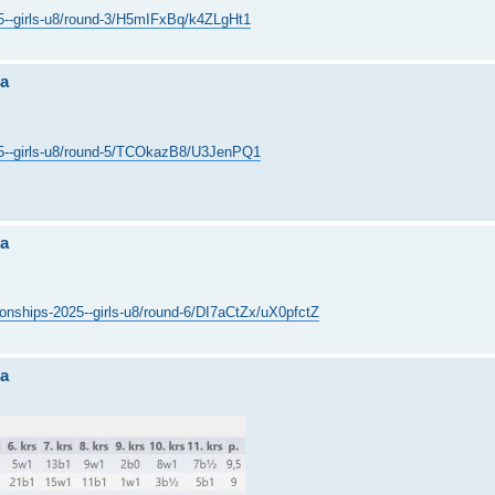
25--girls-u8/round-3/H5mIFxBq/k4ZLgHt1
sa
025--girls-u8/round-5/TCOkazB8/U3JenPQ1
sa
ionships-2025--girls-u8/round-6/DI7aCtZx/uX0pfctZ
sa