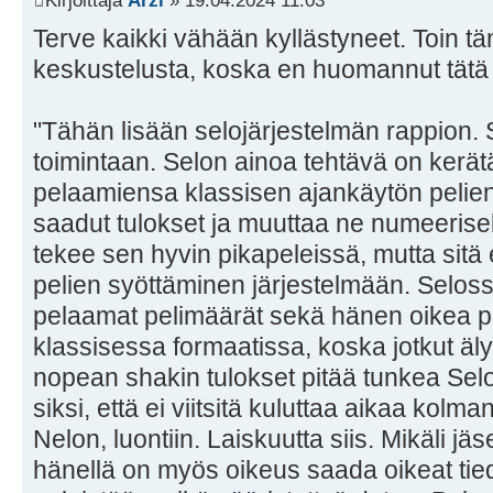
Kirjoittaja
Arzi
» 19.04.2024 11:03
Terve kaikki vähään kyllästyneet. Toin tä
keskustelusta, koska en huomannut tätä 
"Tähän lisään selojärjestelmän rappion. 
toimintaan. Selon ainoa tehtävä on kerät
pelaamiensa klassisen ajankäytön pelien
saadut tulokset ja muuttaa ne numeerise
tekee sen hyvin pikapeleissä, mutta sitä
pelien syöttäminen järjestelmään. Selos
pelaamat pelimäärät sekä hänen oikea 
klassisessa formaatissa, koska jotkut äly
nopean shakin tulokset pitää tunkea Sel
siksi, että ei viitsitä kuluttaa aikaa kol
Nelon, luontiin. Laiskuutta siis. Mikäli j
hänellä on myös oikeus saada oikeat tie