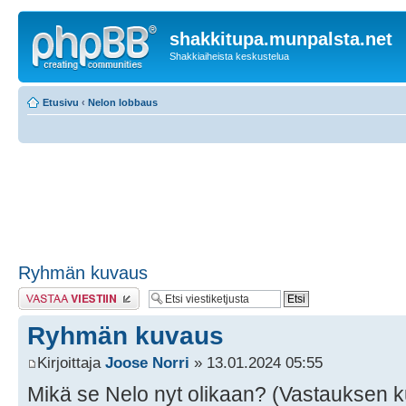
shakkitupa.munpalsta.net
Shakkiaiheista keskustelua
Etusivu
‹
Nelon lobbaus
Ryhmän kuvaus
Lähetä vastaus
Ryhmän kuvaus
Kirjoittaja
Joose Norri
» 13.01.2024 05:55
Mikä se Nelo nyt olikaan? (Vastauksen ku