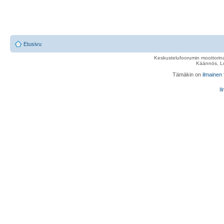
Etusivu
Keskustelufoorumin moottorina
Käännös, Lu
Tämäkin on
ilmainen
Il