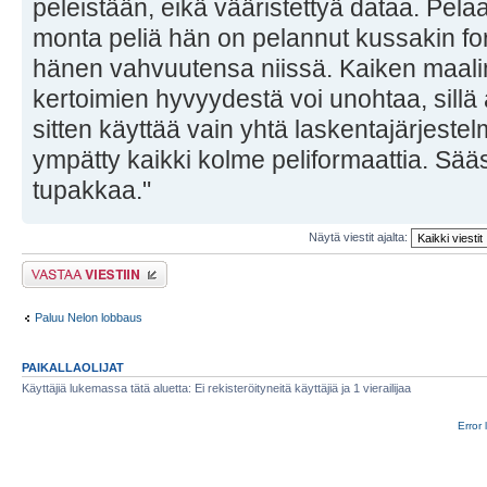
peleistään, eikä vääristettyä dataa. Pela
monta peliä hän on pelannut kussakin fo
hänen vahvuutensa niissä. Kaiken maali
kertoimien hyvyydestä voi unohtaa, sillä
sitten käyttää vain yhtä laskentajärjeste
ympätty kaikki kolme peliformaattia. Sääst
tupakkaa."
Näytä viestit ajalta:
Lähetä vastaus
Paluu Nelon lobbaus
PAIKALLAOLIJAT
Käyttäjiä lukemassa tätä aluetta: Ei rekisteröityneitä käyttäjiä ja 1 vierailijaa
Error 