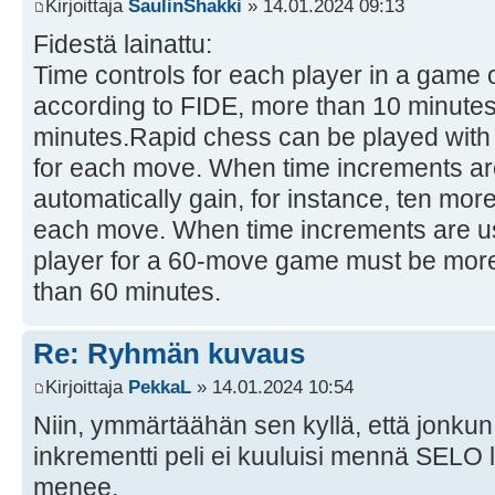
Kirjoittaja
SaulinShakki
» 14.01.2024 09:13
Fidestä lainattu:
Time controls for each player in a game 
according to FIDE, more than 10 minutes
minutes.Rapid chess can be played with 
for each move. When time increments ar
automatically gain, for instance, ten mor
each move. When time increments are use
player for a 60-move game must be more
than 60 minutes.
Re: Ryhmän kuvaus
Kirjoittaja
PekkaL
» 14.01.2024 10:54
Niin, ymmärtäähän sen kyllä, että jonkun
inkrementti peli ei kuuluisi mennä SELO 
menee.