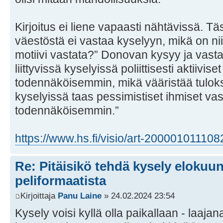
Kirjoitus ei liene vapaasti nähtävissä. Tä
väestöstä ei vastaa kyselyyn, mikä on ni
motiivi vastata?” Donovan kysyy ja vastaa
liittyvissä kyselyissä poliittisesti aktiivis
todennäköisemmin, mikä vääristää tuloksi
kyselyissä taas pessimistiset ihmiset va
todennäköisemmin.”
https://www.hs.fi/visio/art-200001011108
Re: Pitäisikö tehdä kysely elokuun 
peliformaatista
Kirjoittaja
Panu Laine
» 24.02.2024 23:54
Kysely voisi kyllä olla paikallaan - laajana