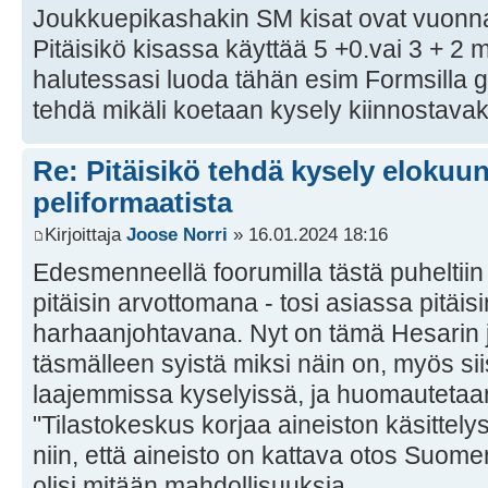
Joukkuepikashakin SM kisat ovat vuonn
Pitäisikö kisassa käyttää 5 +0.vai 3 + 2 m
halutessasi luoda tähän esim Formsilla gal
tehdä mikäli koetaan kysely kiinnostavak
Re: Pitäisikö tehdä kysely elokuun 
peliformaatista
Kirjoittaja
Joose Norri
» 16.01.2024 18:16
Edesmenneellä foorumilla tästä puheltiin j
pitäisin arvottomana - tosi asiassa pitäisi
harhaanjohtavana. Nyt on tämä Hesarin j
täsmälleen syistä miksi näin on, myös sii
laajemmissa kyselyissä, ja huomautetaan 
"Tilastokeskus korjaa aineiston käsittelyss
niin, että aineisto on kattava otos Suome
olisi mitään mahdollisuuksia.