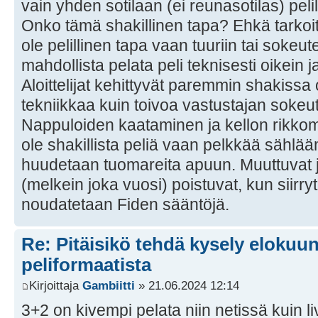
vain yhden sotilaan (ei reunasotilas) pelil
Onko tämä shakillinen tapa? Ehkä tarkoitat
ole pelillinen tapa vaan tuuriin tai sokeut
mahdollista pelata peli teknisesti oikein ja
Aloittelijat kehittyvät paremmin shakiss
tekniikkaa kuin toivoa vastustajan sokeu
Nappuloiden kaataminen ja kellon rikko
ole shakillista peliä vaan pelkkää sählää
huudetaan tuomareita apuun. Muuttuvat j
(melkein joka vuosi) poistuvat, kun siirr
noudatetaan Fiden sääntöjä.
Re: Pitäisikö tehdä kysely elokuun 
peliformaatista
Kirjoittaja
Gambiitti
» 21.06.2024 12:14
3+2 on kivempi pelata niin netissä kuin l