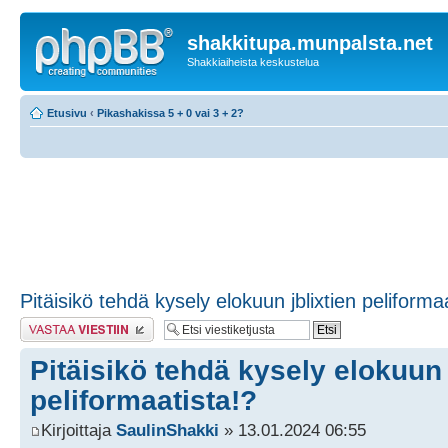
shakkitupa.munpalsta.net
Shakkiaiheista keskustelua
Etusivu
‹
Pikashakissa 5 + 0 vai 3 + 2?
Pitäisikö tehdä kysely elokuun jblixtien peliforma
Lähetä vastaus
Pitäisikö tehdä kysely elokuun 
peliformaatista!?
Kirjoittaja
SaulinShakki
» 13.01.2024 06:55