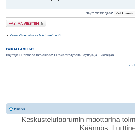
Näytä viestit ajalta:
Lähetä vastaus
Paluu Pikashakissa 5 + 0 vai 3 + 2?
PAIKALLAOLIJAT
Käyttäjiä lukemassa tätä aluetta: Ei rekisteröityneitä käyttäjiä ja 1 vierailijaa
Error 
Etusivu
Keskustelufoorumin moottorina toim
Käännös, Lurttin