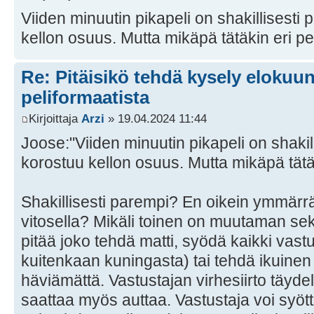
Viiden minuutin pikapeli on shakillisesti
kellon osuus. Mutta mikäpä tätäkin eri pe
Re: Pitäisikö tehdä kysely elokuun 
peliformaatista
Kirjoittaja
Arzi
» 19.04.2024 11:44
Joose:"Viiden minuutin pikapeli on shakil
korostuu kellon osuus. Mutta mikäpä tätäk
Shakillisesti parempi? En oikein ymmärr
vitosella? Mikäli toinen on muutaman sek
pitää joko tehdä matti, syödä kaikki vast
kuitenkaan kuningasta) tai tehdä ikuinen
häviämättä. Vastustajan virhesiirto täyd
saattaa myös auttaa. Vastustaja voi syött