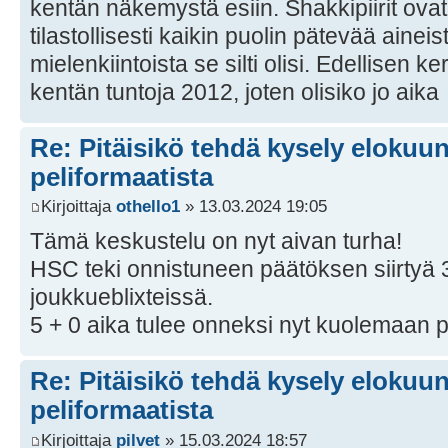
kentän näkemystä esiin. Shakkipiirit ovat
tilastollisesti kaikin puolin pätevää ainei
mielenkiintoista se silti olisi. Edellisen ker
kentän tuntoja 2012, joten olisiko jo aik
Re: Pitäisikö tehdä kysely elokuun 
peliformaatista
Kirjoittaja
othello1
» 13.03.2024 19:05
Tämä keskustelu on nyt aivan turha!
HSC teki onnistuneen päätöksen siirtyä 3
joukkueblixteissä.
5 + 0 aika tulee onneksi nyt kuolemaan p
Re: Pitäisikö tehdä kysely elokuun 
peliformaatista
Kirjoittaja
pilvet
» 15.03.2024 18:57