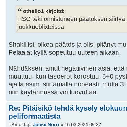
othello1 kirjoitti:
HSC teki onnistuneen päätöksen siirtyä 
joukkueblixteissä.
Shakillisti oikea päätös ja olisi pitänyt 
Pelaajat kyllä sopeutuu uuteen aikaan.
Nähdäkseni ainut negatiivinen asia, ett
muuttuu, kun tasoerot korostuu. 5+0 py
ajalla esim. siirtämällä nopeasti, mutta 
niin käytännössä voi luovuttaa
Re: Pitäisikö tehdä kysely elokuun 
peliformaatista
Kirjoittaja
Joose Norri
» 16.03.2024 09:22