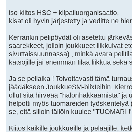
iso kiitos HSC + kilpailuorganisaatio,
kisat oli hyvin järjestetty ja veditte ne hien
Kerrankin pelipöydät oli asetettu järkeväs
saarekkeet, jolloin joukkueet liikkuivat 
sivuttaissuunnassa) , minkä avara pelitila 
katsojille jäi enemmän tilaa liikkua sekä 
Ja se peliaika ! Toivottavasti tämä turnaus 
jäädäkseen JoukkueSM-blixteihin. Kierrok
ollut sitä hirveää "halonhakkaamista" ja u
helpotti myös tuomareiden työskentelyä (
se, että silloin tällöin kuulee "TUOMARI 
Kiitos kaikille joukkueille ja pelaajille, k