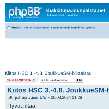
shakkitupa.munpalsta.net
Shakkiaiheista keskustelua
Etusivu
‹
Haluan kiittää shakin saralla toimivia henkilöitä / ryhmiä
Kiitos HSC 3.-4.8. JoukkueSM-blixteistä
Lähetä vastaus
Kiitos HSC 3.-4.8. JoukkueSM-b
Kirjoittaja
Jussi U/o
» 06.08.2024 21:28
Hyvää iltaa,