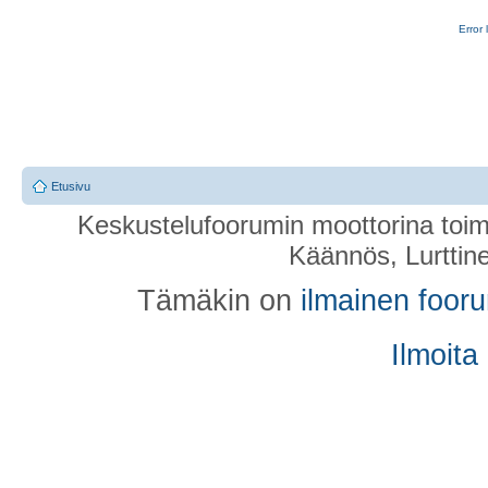
Error 
Etusivu
Keskustelufoorumin moottorina toim
Käännös, Lurttin
Tämäkin on
ilmainen foor
Ilmoita