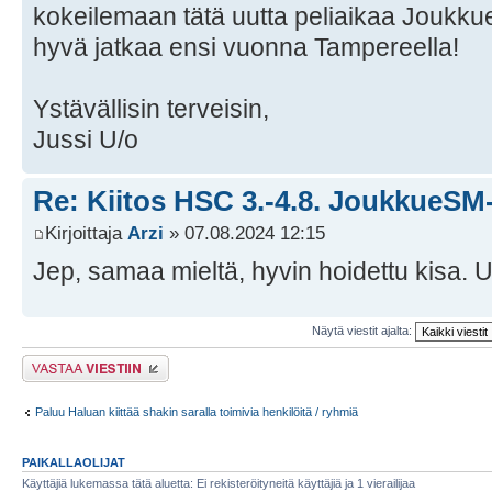
kokeilemaan tätä uutta peliaikaa Joukkue
hyvä jatkaa ensi vuonna Tampereella!
Ystävällisin terveisin,
Jussi U/o
Re: Kiitos HSC 3.-4.8. JoukkueSM-
Kirjoittaja
Arzi
» 07.08.2024 12:15
Jep, samaa mieltä, hyvin hoidettu kisa. Uu
Näytä viestit ajalta:
Lähetä vastaus
Paluu Haluan kiittää shakin saralla toimivia henkilöitä / ryhmiä
PAIKALLAOLIJAT
Käyttäjiä lukemassa tätä aluetta: Ei rekisteröityneitä käyttäjiä ja 1 vierailijaa