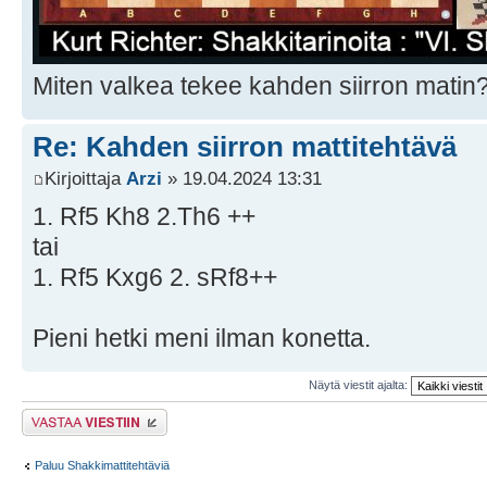
Miten valkea tekee kahden siirron matin
Re: Kahden siirron mattitehtävä
Kirjoittaja
Arzi
» 19.04.2024 13:31
1. Rf5 Kh8 2.Th6 ++
tai
1. Rf5 Kxg6 2. sRf8++
Pieni hetki meni ilman konetta.
Näytä viestit ajalta:
Lähetä vastaus
Paluu Shakkimattitehtäviä