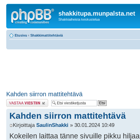
shakkitupa.munpalsta.net
Shakkiaiheista keskustelua
Etusivu
‹
Shakkimattitehtäviä
Kahden siirron mattitehtävä
Lähetä vastaus
Kahden siirron mattitehtävä
Kirjoittaja
SaulinShakki
» 30.01.2024 10:49
Kokeilen laittaa tänne sivuille pikku hiljaa