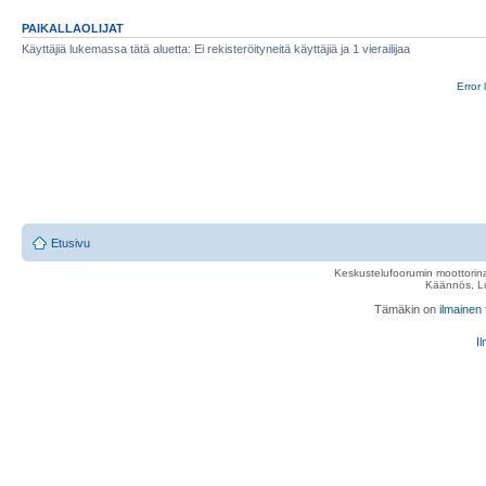
PAIKALLAOLIJAT
Käyttäjiä lukemassa tätä aluetta: Ei rekisteröityneitä käyttäjiä ja 1 vierailijaa
Error 
Etusivu
Keskustelufoorumin moottorina
Käännös, Lu
Tämäkin on
ilmainen
Il