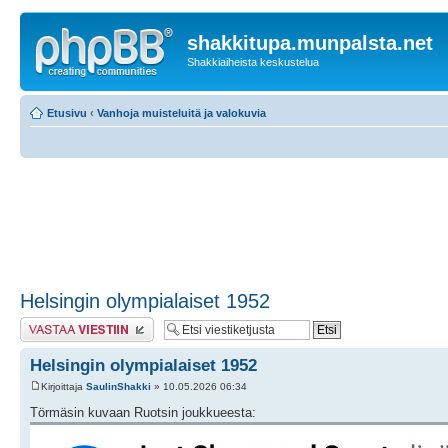
shakkitupa.munpalsta.net
Shakkiaiheista keskustelua
Etusivu
‹
Vanhoja muisteluitä ja valokuvia
Helsingin olympialaiset 1952
Lähetä vastaus
Helsingin olympialaiset 1952
Kirjoittaja
SaulinShakki
» 10.05.2026 06:34
Törmäsin kuvaan Ruotsin joukkueesta: