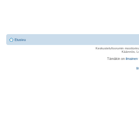
Etusivu
Keskustelufoorumin moottorina
Käännös, Lu
Tämäkin on
ilmainen
Il