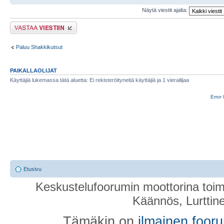
Näytä viestit ajalta:
Lähetä vastaus
Paluu Shakkikutsut
PAIKALLAOLIJAT
Käyttäjiä lukemassa tätä aluetta: Ei rekisteröityneitä käyttäjiä ja 1 vierailijaa
Error 
Etusivu
Keskustelufoorumin moottorina toim
Käännös, Lurttin
Tämäkin on
ilmainen foor