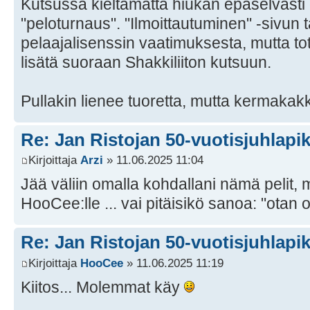
Kutsussa kieltämättä hiukan epäselvästi 
"peloturnaus". "Ilmoittautuminen" -sivun 
pelaajalisenssin vaatimuksesta, mutta tott
lisätä suoraan Shakkiliiton kutsuun.
Pullakin lienee tuoretta, mutta kermakakk
Re: Jan Ristojan 50-vuotisjuhlapik
Kirjoittaja
Arzi
» 11.06.2025 11:04
Jää väliin omalla kohdallani nämä pelit,
HooCee:lle ... vai pitäisikö sanoa: "otan
Re: Jan Ristojan 50-vuotisjuhlapik
Kirjoittaja
HooCee
» 11.06.2025 11:19
Kiitos... Molemmat käy