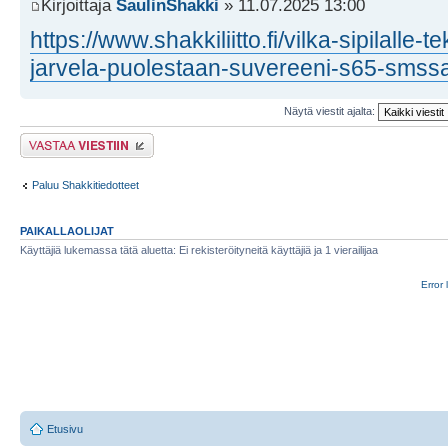
Kirjoittaja
SaulinShakki
» 11.07.2025 13:00
https://www.shakkiliitto.fi/vilka-sipilalle-t
jarvela-puolestaan-suvereeni-s65-smssa
Näytä viestit ajalta:
Lähetä vastaus
Paluu Shakkitiedotteet
PAIKALLAOLIJAT
Käyttäjiä lukemassa tätä aluetta: Ei rekisteröityneitä käyttäjiä ja 1 vierailijaa
Error 
Etusivu