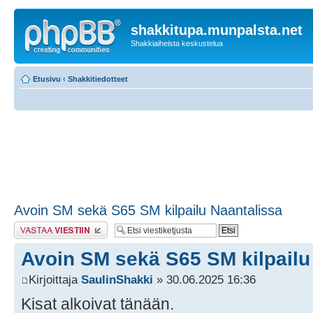
shakkitupa.munpalsta.net
Shakkiaiheista keskustelua
Etusivu
‹
Shakkitiedotteet
Avoin SM sekä S65 SM kilpailu Naantalissa
Lähetä vastaus
Avoin SM sekä S65 SM kilpailu
Kirjoittaja
SaulinShakki
» 30.06.2025 16:36
Kisat alkoivat tänään.