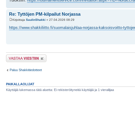
Tuloksiin:
https://tournamentservice.com/invitation.aspx?TID=Nordicch
Re: Tyttöjen PM-kilpailut Norjassa
Kirjoittaja
SaulinShakki
» 27.04.2026 08:29
https://www.shakkiliitto.fi/suomalaisjuhlaa-norjassa-kaksoisvoitto-tyttoj
Lähetä vastaus
Paluu Shakkitiedotteet
PAIKALLAOLIJAT
Käyttäjiä lukemassa tätä aluetta: Ei rekisteröityneitä käyttäjiä ja 1 vierailijaa