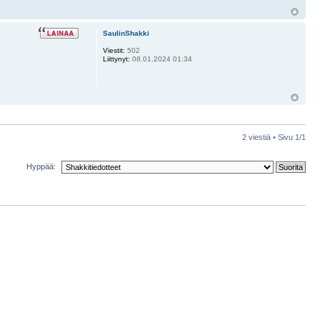
SaulinShakki
Viestit:
502
Liittynyt:
08.01.2024 01:34
2 viestiä • Sivu
1
/
1
Hyppää: