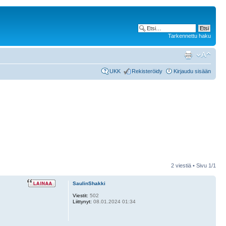
Tarkennettu haku
UKK
Rekisteröidy
Kirjaudu sisään
2 viestiä • Sivu
1
/
1
SaulinShakki
Viestit:
502
Liittynyt:
08.01.2024 01:34