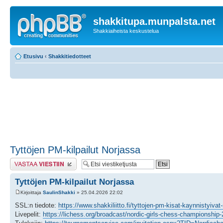
shakkitupa.munpalsta.net
Shakkiaiheista keskustelua
Etusivu
‹
Shakkitiedotteet
Tyttöjen PM-kilpailut Norjassa
Lähetä vastaus
Tyttöjen PM-kilpailut Norjassa
Kirjoittaja
SaulinShakki
» 25.04.2026 22:02
SSL:n tiedote:
https://www.shakkiliitto.fi/tyttojen-pm-kisat-kaynnistyivat
Livepelit:
https://lichess.org/broadcast/nordic-girls-chess-championshi