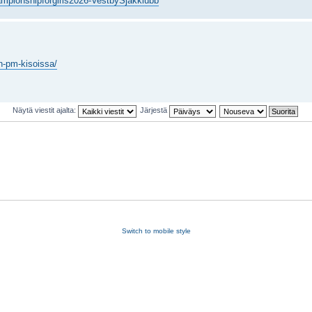
ampionshipforgirls2026-VestbySjakklubb
en-pm-kisoissa/
Näytä viestit ajalta:
Järjestä
Switch to mobile style