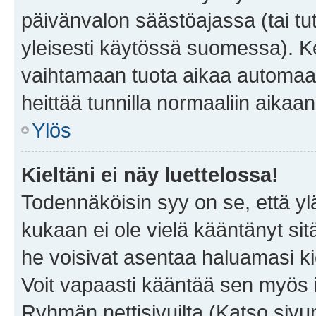
päivänvalon säästöajassa (tai tu
yleisesti käytössä suomessa). Ke
vaihtamaan tuota aikaa automaatti
heittää tunnilla normaaliin aikaan
Ylös
Kieltäni ei näy luettelossa!
Todennäköisin syy on se, että yläp
kukaan ei ole vielä kääntänyt sitä 
he voisivat asentaa haluamasi ki
Voit vapaasti kääntää sen myös i
Ryhmän nettisivuilta (Katso sivun