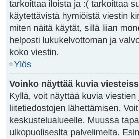
tarkoittaa iloista ja :( tarkoittaa 
käytettävistä hymiöistä viestin k
miten näitä käytät, sillä liian m
helposti lukukelvottoman ja valvo
koko viestin.
Ylös
Voinko näyttää kuvia viesteis
Kyllä, voit näyttää kuvia viestien 
liitetiedostojen lähettämisen. Vo
keskustelualueelle. Muussa tapa
ulkopuoliseslta palvelimelta. Es