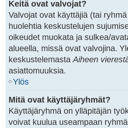
Keitä ovat valvojat?
Valvojat ovat käyttäjiä (tai ryhmä
huolehtia keskustelujen sujumise
oikeudet muokata ja sulkea/avata, 
alueella, missä ovat valvojina. Y
keskustelemasta
Aiheen vierest
asiattomuuksia.
Ylös
Mitä ovat käyttäjäryhmät?
Käyttäjäryhmä on ylläpitäjän työka
voivat kuulua useampaan ryhmään