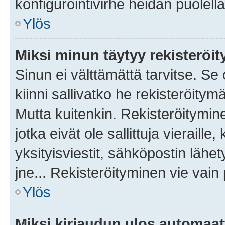
konfigurointivirhe heidän puolella
Ylös
Miksi minun täytyy rekisteröit
Sinun ei välttämättä tarvitse. Se
kiinni sallivatko he rekisteröitym
Mutta kuitenkin. Rekisteröitymine
jotka eivät ole sallittuja vierail
yksityisviestit, sähköpostin lähet
jne... Rekisteröityminen vie vain
Ylös
Miksi kirjaudun ulos automaat