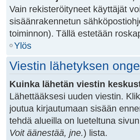
Vain rekisteröityneet käyttäjät v
sisäänrakennetun sähköpostiohjel
toiminnon). Tällä estetään roskap
Ylös
Viestin lähetyksen ong
Kuinka lähetän viestin keskus
Lähettääksesi uuden viestin. Kl
joutua kirjautumaan sisään ennen 
tehdä alueilla on lueteltuna sivun
Voit äänestää, jne.
) lista.