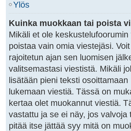
Ylös
Kuinka muokkaan tai poista vi
Mikäli et ole keskustelufoorumin y
poistaa vain omia viestejäsi. Voi
rajoitetun ajan sen luomisen jäl
valitsemastasi viestistä. Mikäli jo
lisätään pieni teksti osoittama
lukemaan viestiä. Tässä on mu
kertaa olet muokannut viestiä. Tä
vastattu ja se ei näy, jos valvoja
pitää itse jättää syy mitä on muo