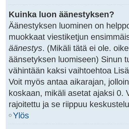
Kuinka luon äänestyksen?
Äänestyksen luominen on helppoa.
muokkaat viestiketjun ensimmäis
äänestys
. (Mikäli tätä ei ole. oik
äänsetyksen luomiseen) Sinun tu
vähintään kaksi vaihtoehtoa Lisää
Voit myös antaa aikarajan, jolloi
koskaan, mikäli asetat ajaksi 0.
rajoitettu ja se riippuu keskustel
Ylös