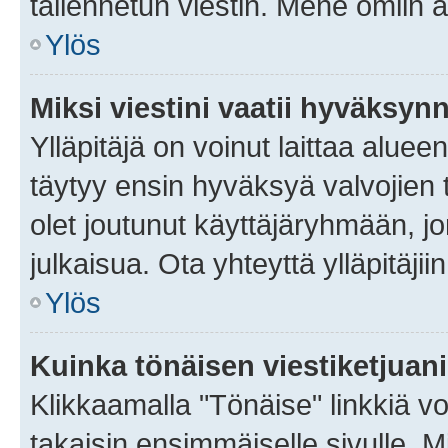
tallennetun viestin. Mene omiin a
Ylös
Miksi viestini vaatii hyväksyn
Ylläpitäjä on voinut laittaa alueen
täytyy ensin hyväksyä valvojien 
olet joutunut käyttäjäryhmään, jo
julkaisua. Ota yhteyttä ylläpitäjii
Ylös
Kuinka tönäisen viestiketjuan
Klikkaamalla "Tönäise" linkkiä voi
takaisin ensimmäiselle sivulle. M