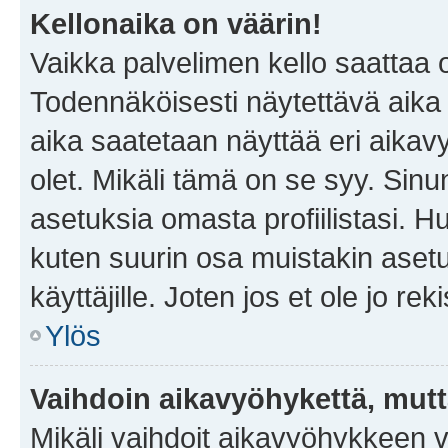
Kellonaika on väärin!
Vaikka palvelimen kello saattaa 
Todennäköisesti näytettävä aika
aika saatetaan näyttää eri aika
olet. Mikäli tämä on se syy. Si
asetuksia omasta profiilistasi. 
kuten suurin osa muistakin asetuks
käyttäjille. Joten jos et ole jo rek
Ylös
Vaihdoin aikavyöhykettä, mutta 
Mikäli vaihdoit aikavyöhykkeen 