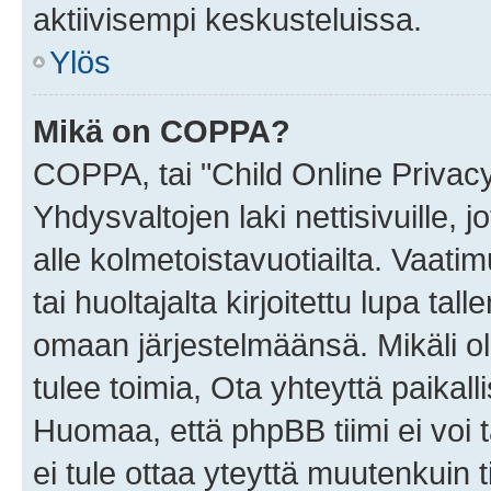
aktiivisempi keskusteluissa.
Ylös
Mikä on COPPA?
COPPA, tai "Child Online Privac
Yhdysvaltojen laki nettisivuille, 
alle kolmetoistavuotiailta. Vaa
tai huoltajalta kirjoitettu lupa ta
omaan järjestelmäänsä. Mikäli 
tulee toimia, Ota yhteyttä paika
Huomaa, että phpBB tiimi ei voi t
ei tule ottaa yteyttä muutenkuin t