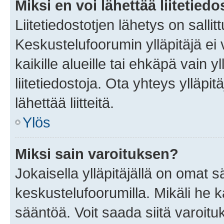
Miksi en voi lähettää liitetied
Liitetiedostotjen lähetys on sallit
Keskustelufoorumin ylläpitäjä ei v
kaikille alueille tai ehkäpä vain 
liitetiedostoja. Ota yhteys ylläpit
lähettää liitteitä.
Ylös
Miksi sain varoituksen?
Jokaisella ylläpitäjällä on omat 
keskustelufoorumilla. Mikäli he ka
sääntöä. Voit saada siitä varoi