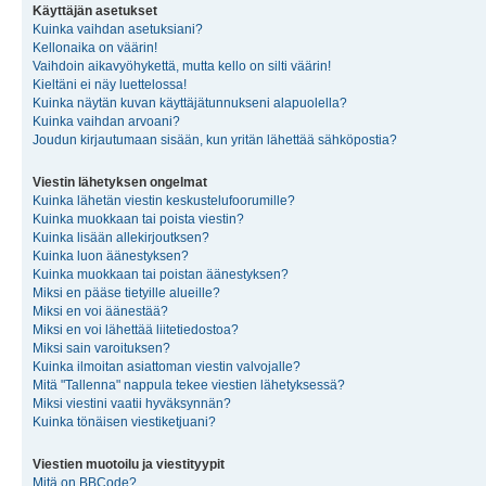
Käyttäjän asetukset
Kuinka vaihdan asetuksiani?
Kellonaika on väärin!
Vaihdoin aikavyöhykettä, mutta kello on silti väärin!
Kieltäni ei näy luettelossa!
Kuinka näytän kuvan käyttäjätunnukseni alapuolella?
Kuinka vaihdan arvoani?
Joudun kirjautumaan sisään, kun yritän lähettää sähköpostia?
Viestin lähetyksen ongelmat
Kuinka lähetän viestin keskustelufoorumille?
Kuinka muokkaan tai poista viestin?
Kuinka lisään allekirjoutksen?
Kuinka luon äänestyksen?
Kuinka muokkaan tai poistan äänestyksen?
Miksi en pääse tietyille alueille?
Miksi en voi äänestää?
Miksi en voi lähettää liitetiedostoa?
Miksi sain varoituksen?
Kuinka ilmoitan asiattoman viestin valvojalle?
Mitä "Tallenna" nappula tekee viestien lähetyksessä?
Miksi viestini vaatii hyväksynnän?
Kuinka tönäisen viestiketjuani?
Viestien muotoilu ja viestityypit
Mitä on BBCode?