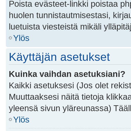
Poista evästeet-linkki poistaa p
huolen tunnistautmisestasi, kirja
luetuista viesteistä mikäli ylläpitä
Ylös
Käyttäjän asetukset
Kuinka vaihdan asetuksiani?
Kaikki asetuksesi (Jos olet rekist
Muuttaaksesi näitä tietoja klikka
yleensä sivun yläreunassa) Tääll
Ylös