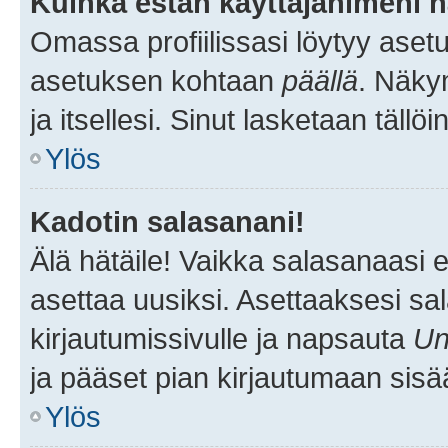
Kuinka estän käyttäjänimeni n
Omassa profiilissasi löytyy aset
asetuksen kohtaan
päällä
. Näkym
ja itsellesi. Sinut lasketaan tällö
Ylös
Kadotin salasanani!
Älä hätäile! Vaikka salasanaasi 
asettaa uusiksi. Asettaaksesi s
kirjautumissivulle ja napsauta
Un
ja pääset pian kirjautumaan sisä
Ylös