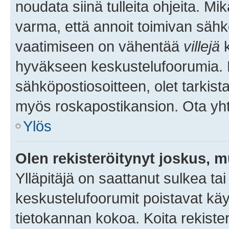
noudata siinä tulleita ohjeita. Mi
varma, että annoit toimivan sähk
vaatimiseen on vähentää
villejä
k
hyväkseen keskustelufoorumia. Mi
sähköpostiosoitteen, olet tarkista
myös roskapostikansion. Ota yhte
Ylös
Olen rekisteröitynyt joskus, 
Ylläpitäjä on saattanut sulkea ta
keskustelufoorumit poistavat k
tietokannan kokoa. Koita rekister