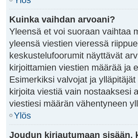
Kuinka vaihdan arvoani?
Yleensä et voi suoraan vaihtaa 
yleensä viestien vieressä riippu
keskustelufoorumit näyttävät ar
kirjoittamien viestien määrää ja er
Esimerkiksi valvojat ja ylläpitäjä
kirjoita viestiä vain nostaakses
viestiesi määrän vähentyneen yl
Ylös
Joudun kirjautumaan sisään, k