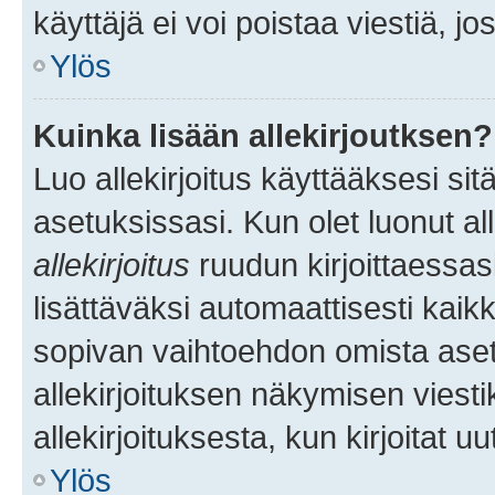
käyttäjä ei voi poistaa viestiä, jo
Ylös
Kuinka lisään allekirjoutksen?
Luo allekirjoitus käyttääksesi si
asetuksissasi. Kun olet luonut all
allekirjoitus
ruudun kirjoittaessasi
lisättäväksi automaattisesti kaikki
sopivan vaihtoehdon omista asetu
allekirjoituksen näkymisen viesti
allekirjoituksesta, kun kirjoitat uu
Ylös