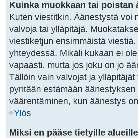
Kuinka muokkaan tai poistan
Kuten viestitkin. Äänestystä voi
valvoja tai ylläpitäjä. Muokatak
viestiketjun ensimmäistä viestiä
yhteydessä. Mikäli kukaan ei ol
vapaasti, mutta jos joku on jo ä
Tällöin vain valvojat ja ylläpitäjä
pyritään estämään äänestyksen 
väärentäminen, kun äänestys on
Ylös
Miksi en pääse tietyille alueill