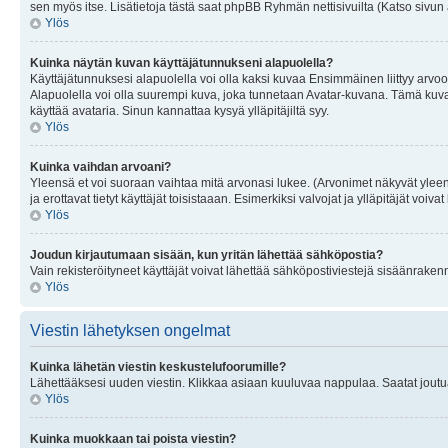
sen myös itse. Lisätietoja tästä saat phpBB Ryhmän nettisivuilta (Katso sivun 
Ylös
Kuinka näytän kuvan käyttäjätunnukseni alapuolella?
Käyttäjätunnuksesi alapuolella voi olla kaksi kuvaa Ensimmäinen liittyy arvoosi
Alapuolella voi olla suurempi kuva, joka tunnetaan Avatar-kuvana. Tämä kuva o
käyttää avataria. Sinun kannattaa kysyä ylläpitäjiltä syy.
Ylös
Kuinka vaihdan arvoani?
Yleensä et voi suoraan vaihtaa mitä arvonasi lukee. (Arvonimet näkyvät yleen
ja erottavat tietyt käyttäjät toisistaaan. Esimerkiksi valvojat ja ylläpitäjät v
Ylös
Joudun kirjautumaan sisään, kun yritän lähettää sähköpostia?
Vain rekisteröityneet käyttäjät voivat lähettää sähköpostiviestejä sisäänraken
Ylös
Viestin lähetyksen ongelmat
Kuinka lähetän viestin keskustelufoorumille?
Lähettääksesi uuden viestin. Klikkaa asiaan kuuluvaa nappulaa. Saatat joutua k
Ylös
Kuinka muokkaan tai poista viestin?