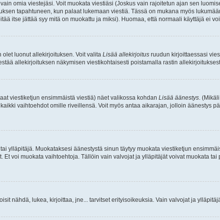
a vain omia viestejäsi. Voit muokata viestiäsi (Joskus vain rajoitetun ajan sen luom
okkauksen tapahtuneen, kun palaat lukemaan viestiä. Tässä on mukana myös lukumäärä
pitää itse jättää syy mitä on muokattu ja miksi). Huomaa, että normaali käyttäjä ei voi 
olet luonut allekirjoituksen. Voit valita
Lisää allekirjoitus
ruudun kirjoittaessasi viest
tää allekirjoituksen näkymisen viestikohtaisesti poistamalla rastin allekirjoituksesta,
aat viestiketjun ensimmäistä viestiä) näet valikossa kohdan
Lisää äänestys
. (Mikäl
aikki vaihtoehdot omille riveillensä. Voit myös antaa aikarajan, jolloin äänestys pä
 tai ylläpitäjä. Muokataksesi äänestystä sinun täytyy muokata viestiketjun ensimmäi
. Et voi muokata vaihtoehtoja. Tällöin vain valvojat ja ylläpitäjät voivat muokata 
 voisit nähdä, lukea, kirjoittaa, jne... tarvitset erityisoikeuksia. Vain valvojat ja ylläpi