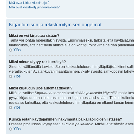
Mitä ovat lukitut viestiketjut?
Mitä ovat viestiketjujen kuvakkeet?
Kirjautumisen ja rekisteröitymisen ongelmat
Miksi en voi kirjautua sisään?
Tämä voi johtua monestakin syystä. Ensimmäiseksi, tarkista, että käyttäjätunnuk
mahdollista, että nettisivun omistajalla on konfigurointivirhe heidän puolellaan
Ylös
Miksi minun täytyy rekisteröityä?
Sinun ei välttämättä tarvitse. Se on keskustelufoorumin ylläpitäjistä kiinni sall
vieraille, kuten Avatar-kuvan määrittäminen, yksityisviestit, sähköpostin lähety
Ylös
Miksi kirjaudun ulos automaattisesti?
Mikäli et valitse
Kirjaudu automaattisesti sisään jokaisella käynnillä
rastia kes
pysyä kirjautuneena laita rasti ruutuun kirjautuessassi sisään. Tätä ei kuitenka
ruutua se tarkoittaa, että keskustelufoorumin ylläpitäjä on ottanut tämän toim
Ylös
Kuinka estän käyttäjänimeni näkymästä paikallaolijoiden listassa?
Omassa profiilissasi löytyy asetus
Piilota paikallaolo
. Mikäli laitat tämän as
Ylös