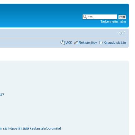
Tarkennettu haku
UKK
Rekisteröidy
Kirjaudu sisään
nä?
n sähköpostiini tältä keskustelufoorumilta!