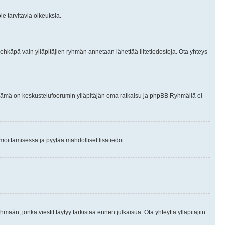
le tarvitavia oikeuksia.
tai ehkäpä vain ylläpitäjien ryhmän annetaan lähettää liitetiedostoja. Ota yhteys
en. Tämä on keskustelufoorumin ylläpitäjän oma ratkaisu ja phpBB Ryhmällä ei
ilmoittamisessa ja pyytää mahdolliset lisätiedot.
hmään, jonka viestit täytyy tarkistaa ennen julkaisua. Ota yhteyttä ylläpitäjiin