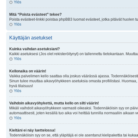
Ylös
Mitä “Poista evästeet” tekee?
Poista evästeet-linkki poistaa phpBB3 luomat evästeet, jotka pitävät huolen tunn
Ylös
Käyttäjän asetukset
Kuinka vaihdan asetuksiani?
Kaikki asetuksesi (Jos olet rekisteröitynyt) on tallennettu tietokantaan. Muutta
Ylös
Kellonaika on väärin!
Vaikka palvelimen kello saattaa olla joskus väärässä ajassa. Todennäköisesti
Sinun tulee muuttaa aikavyöhykkeen asetuksia omasta profiilistasi. Huomaa, että 
hyvä tilaisuus!
Ylös
Vaihdoin aikavyöhykettä, mutta kello on silti väärin!
Mikäli vaihdoit aikavyöhykkeen varmasti oikeaksi. Todennäköisin syy on päiv
automaattisesti, joten kesällä tuo aika voi heittää tunnilla normaaliin aikaan v
Ylös
Kieltäni ei näy luettelossa!
Todennäköisin syy on se, että yläpitäjä ei ole asentanut kielipakettia tai kuka