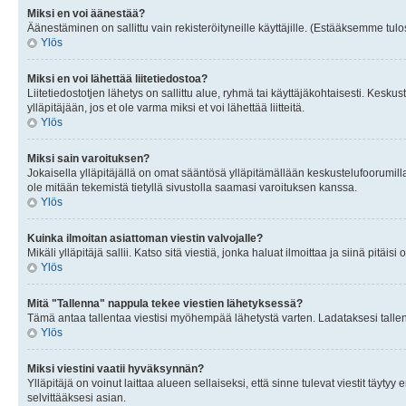
Miksi en voi äänestää?
Äänestäminen on sallittu vain rekisteröityneille käyttäjille. (Estääksemme tulos
Ylös
Miksi en voi lähettää liitetiedostoa?
Liitetiedostotjen lähetys on sallittu alue, ryhmä tai käyttäjäkohtaisesti. Keskus
ylläpitäjään, jos et ole varma miksi et voi lähettää liitteitä.
Ylös
Miksi sain varoituksen?
Jokaisella ylläpitäjällä on omat sääntösä ylläpitämällään keskustelufoorumilla
ole mitään tekemistä tietyllä sivustolla saamasi varoituksen kanssa.
Ylös
Kuinka ilmoitan asiattoman viestin valvojalle?
Mikäli ylläpitäjä sallii. Katso sitä viestiä, jonka haluat ilmoittaa ja siinä pitä
Ylös
Mitä "Tallenna" nappula tekee viestien lähetyksessä?
Tämä antaa tallentaa viestisi myöhempää lähetystä varten. Ladataksesi tallenn
Ylös
Miksi viestini vaatii hyväksynnän?
Ylläpitäjä on voinut laittaa alueen sellaiseksi, että sinne tulevat viestit täyty
selvittääksesi asian.