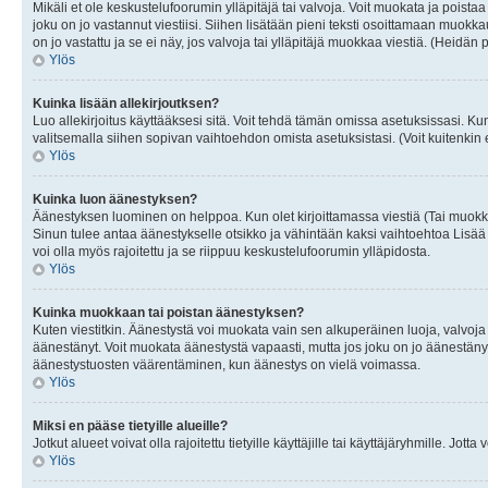
Mikäli et ole keskustelufoorumin ylläpitäjä tai valvoja. Voit muokata ja poista
joku on jo vastannut viestiisi. Siihen lisätään pieni teksti osoittamaan mu
on jo vastattu ja se ei näy, jos valvoja tai ylläpitäjä muokkaa viestiä. (Heidän 
Ylös
Kuinka lisään allekirjoutksen?
Luo allekirjoitus käyttääksesi sitä. Voit tehdä tämän omissa asetuksissasi. Kun 
valitsemalla siihen sopivan vaihtoehdon omista asetuksistasi. (Voit kuitenkin es
Ylös
Kuinka luon äänestyksen?
Äänestyksen luominen on helppoa. Kun olet kirjoittamassa viestiä (Tai muokk
Sinun tulee antaa äänestykselle otsikko ja vähintään kaksi vaihtoehtoa Lisää k
voi olla myös rajoitettu ja se riippuu keskustelufoorumin ylläpidosta.
Ylös
Kuinka muokkaan tai poistan äänestyksen?
Kuten viestitkin. Äänestystä voi muokata vain sen alkuperäinen luoja, valvoja
äänestänyt. Voit muokata äänestystä vapaasti, mutta jos joku on jo äänestänyt
äänestystuosten väärentäminen, kun äänestys on vielä voimassa.
Ylös
Miksi en pääse tietyille alueille?
Jotkut alueet voivat olla rajoitettu tietyille käyttäjille tai käyttäjäryhmille. Jotta
Ylös