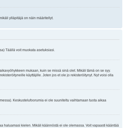
käli ylläpitäjä on näin määritellyt.
a) Täällä voit muokata asetuksiasi.
 aikavyöhykkeen mukaan, kuin se missä sinä olet. Mikäli tämä on se syy.
eröityneille käyttäjille. Joten jos et ole jo rekisteröitynyt. Nyt voisi olla
omessa). Keskustelufoorumia ei ole suuniteltu vaihtamaan tuota aikaa
sentaa haluamasi kielen. Mikäli käännöstä ei ole olemassa. Voit vapaasti kääntää