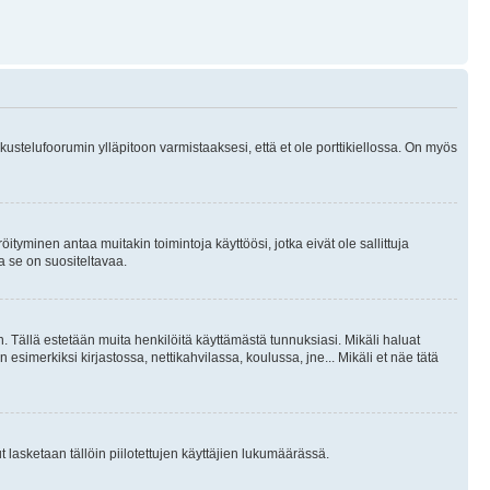
skustelufoorumin ylläpitoon varmistaaksesi, että et ole porttikiellossa. On myös
öityminen antaa muitakin toimintoja käyttöösi, jotka eivät ole sallittuja
ja se on suositeltavaa.
. Tällä estetään muita henkilöitä käyttämästä tunnuksiasi. Mikäli haluat
 esimerkiksi kirjastossa, nettikahvilassa, koulussa, jne... Mikäli et näe tätä
inut lasketaan tällöin piilotettujen käyttäjien lukumäärässä.