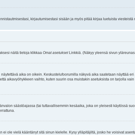
istautmisestasi, kirjautumisestasi sisään ja myös pitää kirjaa luetuista viesteistä mi
aksesi näitä tietoja klikkaa
Omat asetukset
Linkkiä. (Näkyy yleensä sivun yläreunass
 näytettävä aika on oikein. Keskustelufoorumilla näkyvä aika saatetaan näyttää eri
aikavyöhykkeen vaihto, kuten suurin osa muistakin asetuksista on tarjolla vain rekist
änvalon säästöajassa (tai tuttavallisemmin kesäaika, joka on yleisesti käytössä su
errattuna.
an ei ole vielä kääntänyt sitä sinun kielelle. Kysy ylläpitäjiltä, josko he voisivat a