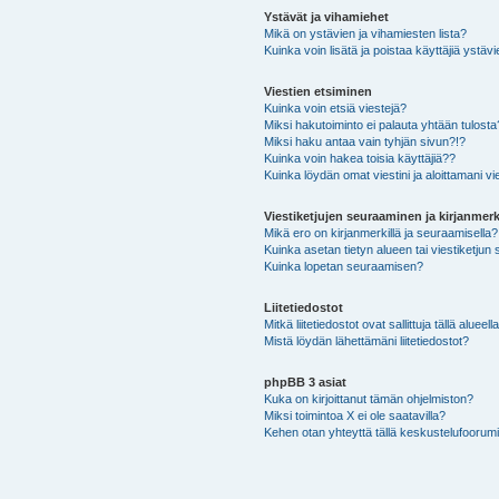
Ystävät ja vihamiehet
Mikä on ystävien ja vihamiesten lista?
Kuinka voin lisätä ja poistaa käyttäjiä ystävi
Viestien etsiminen
Kuinka voin etsiä viestejä?
Miksi hakutoiminto ei palauta yhtään tulosta
Miksi haku antaa vain tyhjän sivun?!?
Kuinka voin hakea toisia käyttäjiä??
Kuinka löydän omat viestini ja aloittamani vie
Viestiketjujen seuraaminen ja kirjanmerk
Mikä ero on kirjanmerkillä ja seuraamisella?
Kuinka asetan tietyn alueen tai viestiketjun
Kuinka lopetan seuraamisen?
Liitetiedostot
Mitkä liitetiedostot ovat sallittuja tällä alueell
Mistä löydän lähettämäni liitetiedostot?
phpBB 3 asiat
Kuka on kirjoittanut tämän ohjelmiston?
Miksi toimintoa X ei ole saatavilla?
Kehen otan yhteyttä tällä keskustelufoorumilla