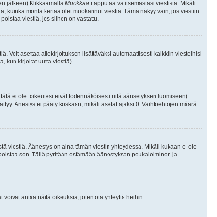
isen jälkeen) Klikkaamalla
Muokkaa
nappulaa valitsemastasi viestistä. Mikäli
, kuinka monta kertaa olet muokannut viestiä. Tämä näkyy vain, jos viestiin
poistaa viestiä, jos siihen on vastattu.
iä. Voit asettaa allekirjoituksen lisättäväksi automaattisesti kaikkiin viesteihisi
 kun kirjoitat uutta viestiä)
i tätä ei ole. oikeutesi eivät todennäköisesti riitä äänsetyksen luomiseen)
ättyy. Änestys ei pääty koskaan, mikäli asetat ajaksi 0. Vaihtoehtojen määrä
stä viestiä. Äänestys on aina tämän viestin yhteydessä. Mikäli kukaan ei ole
tai poistaa sen. Tällä pyritään estämään äänestyksen peukaloiminen ja
täjät voivat antaa näitä oikeuksia, joten ota yhteyttä heihin.