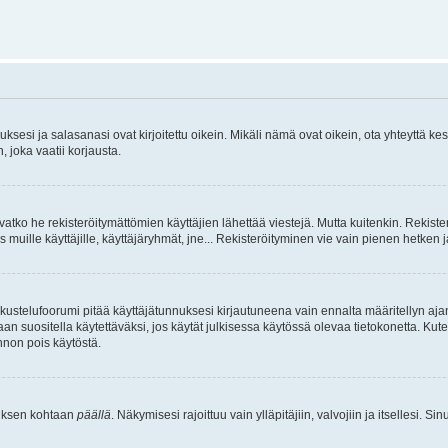
sesi ja salasanasi ovat kirjoitettu oikein. Mikäli nämä ovat oikein, ota yhteyttä ke
, joka vaatii korjausta.
ivatko he rekisteröitymättömien käyttäjien lähettää viestejä. Mutta kuitenkin. Rekister
s muille käyttäjille, käyttäjäryhmät, jne... Rekisteröityminen vie vain pienen hetken 
kustelufoorumi pitää käyttäjätunnuksesi kirjautuneena vain ennalta määritellyn ajan
an suositella käytettäväksi, jos käytät julkisessa käytössä olevaa tietokonetta. Kuten
innon pois käytöstä.
etuksen kohtaan
päällä
. Näkymisesi rajoittuu vain ylläpitäjiin, valvojiin ja itsellesi. S