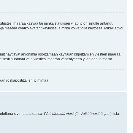
joitustesi määrää kasvaa tai minkä statuksen ylläpito on sinulle antanut.
 määrää ovatko avatarit käytössä ja mitkä voivat olla käytössä. Mikäli et voi
mit näyttävät arvonimiä osoittamaan käyttäjän kirjoittamien viestien määrää
ennäköisesti huomaat vain viestiesi määrän vähentyneen ylläpidon toimesta.
ään roskapostittajien toimintaa.
eteltuna sivun alalaidassa. (
Voit lähettää viestejä, Voit äänestää, jne.
) lista.