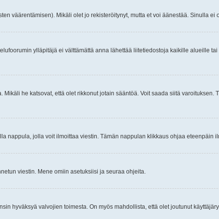
ten väärentämisen). Mikäli olet jo rekisteröitynyt, mutta et voi äänestää. Sinulla ei o
telufoorumin ylläpitäjä ei välttämättä anna lähettää liitetiedostoja kaikille alueille 
. Mikäli he katsovat, että olet rikkonut jotain sääntöä. Voit saada siitä varoituks
isi olla nappula, jolla voit ilmoittaa viestin. Tämän nappulan klikkaus ohjaa eteenpäin 
etun viestin. Mene omiin asetuksiisi ja seuraa ohjeita.
y ensin hyväksyä valvojien toimesta. On myös mahdollista, että olet joutunut käyttäjäry