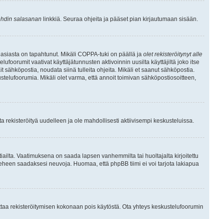
hdin salasanan
linkkiä. Seuraa ohjeita ja pääset pian kirjautumaan sisään.
 asiasta on tapahtunut. Mikäli COPPA-tuki on päällä ja
olet rekisteröitynyt alle
ufoorumit vaativat käyttäjätunnusten aktivoinnin uusilta käyttäjiltä joko itse
ait sähköpostia, noudata siinä tulleita ohjeita. Mikäli et saanut sähköpostia.
telufoorumia. Mikäli olet varma, että annoit toimivan sähköpostiosoitteen,
 rekisteröityä uudelleen ja ole mahdollisesti aktiivisempi keskusteluissa.
tiailta. Vaatimuksena on saada lapsen vanhemmilta tai huoltajalta kirjoitettu
ieheen saadaksesi neuvoja. Huomaa, että phpBB tiimi ei voi tarjota lakiapua
 ottaa rekisteröitymisen kokonaan pois käytöstä. Ota yhteys keskustelufoorumin