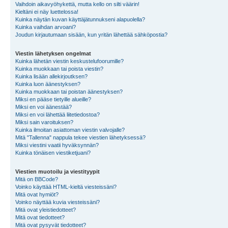
Vaihdoin aikavyöhykettä, mutta kello on silti väärin!
Kieltäni ei näy luettelossa!
Kuinka näytän kuvan käyttäjätunnukseni alapuolella?
Kuinka vaihdan arvoani?
Joudun kirjautumaan sisään, kun yritän lähettää sähköpostia?
Viestin lähetyksen ongelmat
Kuinka lähetän viestin keskustelufoorumille?
Kuinka muokkaan tai poista viestin?
Kuinka lisään allekirjoutksen?
Kuinka luon äänestyksen?
Kuinka muokkaan tai poistan äänestyksen?
Miksi en pääse tietyille alueille?
Miksi en voi äänestää?
Miksi en voi lähettää liitetiedostoa?
Miksi sain varoituksen?
Kuinka ilmoitan asiattoman viestin valvojalle?
Mitä "Tallenna" nappula tekee viestien lähetyksessä?
Miksi viestini vaatii hyväksynnän?
Kuinka tönäisen viestiketjuani?
Viestien muotoilu ja viestityypit
Mitä on BBCode?
Voinko käyttää HTML-kieltä viesteissäni?
Mitä ovat hymiöt?
Voinko näyttää kuvia viesteissäni?
Mitä ovat yleistiedotteet?
Mitä ovat tiedotteet?
Mitä ovat pysyvät tiedotteet?