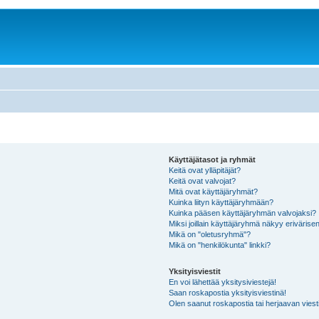
Käyttäjätasot ja ryhmät
Keitä ovat ylläpitäjät?
Keitä ovat valvojat?
Mitä ovat käyttäjäryhmät?
Kuinka liityn käyttäjäryhmään?
Kuinka pääsen käyttäjäryhmän valvojaksi?
Miksi joillain käyttäjäryhmä näkyy erivärise
Mikä on "oletusryhmä"?
Mikä on "henkilökunta" linkki?
Yksityisviestit
En voi lähettää yksitysiviestejä!
Saan roskapostia yksityisviestinä!
Olen saanut roskapostia tai herjaavan viesti