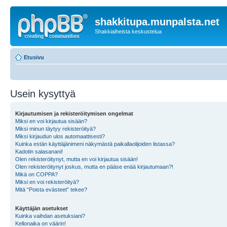
shakkitupa.munpalsta.net
Shakkiaiheista keskustelua
Etusivu
Usein kysyttyä
Kirjautumisen ja rekisteröitymisen ongelmat
Miksi en voi kirjautua sisään?
Miksi minun täytyy rekisteröityä?
Miksi kirjaudun ulos automaattisesti?
Kuinka estän käyttäjänimeni näkymästä paikallaolijoiden listassa?
Kadotin salasanani!
Olen rekisteröitynyt, mutta en voi kirjautua sisään!
Olen rekisteröitynyt joskus, mutta en pääse enää kirjautumaan?!
Mikä on COPPA?
Miksi en voi rekisteröityä?
Mitä “Poista evästeet” tekee?
Käyttäjän asetukset
Kuinka vaihdan asetuksiani?
Kellonaika on väärin!