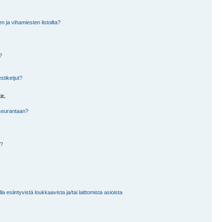
en ja vihamiesten listoilta?
?
stiketjut?
it.
 seurantaan?
a?
 esiintyvistä loukkaavista ja/tai laittomista asioista