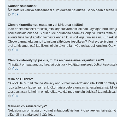
Kadotin salasanani!
Älä hätäile! Vaikka salasanaasi ei voidakaan palauttaa. Se voidaan asettaa 
Ylös
Olen rekisteröitynyt, mutta en voi kirjautua sisään!
Ihan ensimmäiseksi tarkista, että kirjoitat varmasti oikean käyttäjätunnukse
kolmetoistavuotiaana
. Sinun tulee noudattaa saamiasi ohjeita. Mikäli tämä ei 
suoritettuna tai ylläpidon toimesta ennen kuin voit kirjautua sisään. Kun rekiste
Oletko varma, että annoit toimivan sähköpostiosoitteen? Yksi syy aktivoinni
olet tarkistanut, että laatikkosi ei ole täynnä ja myös roskapostikansion. Ota yh
Ylös
Olen rekisteröitynyt joskus, mutta en pääse enää kirjautumaan?!
Ylläpitäjä on saattanut sulkea tai poistaa käyttäjätunnuksesi. Jotkut keskust
Ylös
Mikä on COPPA?
COPPA, tai "Child Online Privacy and Protection Act" vuodelta 1998 on Yhdysval
lupa tallentaa lapsensa henkilökohtaisia tietoja omaan järjestelmäänsä. Mikä
tässä asiassa ja heihin ei tule ottaa yteyttä muutenkuin tietyissä tapauksissa,
Ylös
Miksi en voi rekisteröityä?
Nettisivuston omistaja on voinut antaa porttikiellon IP-osoitteellesi tai estä
ylläpitäjiin saadaksesi lisää tietoa.