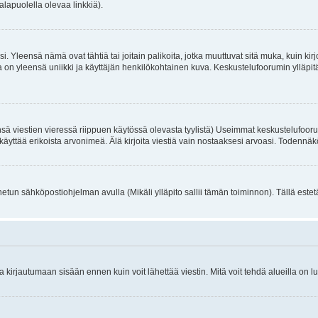
alapuolella olevaa linkkiä).
. Yleensä nämä ovat tähtiä tai joitain palikoita, jotka muuttuvat sitä muka, kuin kir
n yleensä uniikki ja käyttäjän henkilökohtainen kuva. Keskustelufoorumin ylläpitäjä
sä viestien vieressä riippuen käytössä olevasta tyylistä) Useimmat keskustelufooru
oivat käyttää erikoista arvonimeä. Älä kirjoita viestiä vain nostaaksesi arvoasi. Tod
netun sähköpostiohjelman avulla (Mikäli ylläpito sallii tämän toiminnon). Tällä estet
irjautumaan sisään ennen kuin voit lähettää viestin. Mitä voit tehdä alueilla on lu