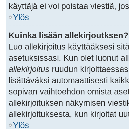
käyttäjä ei voi poistaa viestiä, jo
Ylös
Kuinka lisään allekirjoutksen?
Luo allekirjoitus käyttääksesi si
asetuksissasi. Kun olet luonut all
allekirjoitus
ruudun kirjoittaessasi
lisättäväksi automaattisesti kaikki
sopivan vaihtoehdon omista asetu
allekirjoituksen näkymisen viesti
allekirjoituksesta, kun kirjoitat uu
Ylös