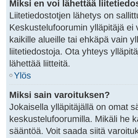
Miksi en voi lähettää liitetied
Liitetiedostotjen lähetys on sallit
Keskustelufoorumin ylläpitäjä ei v
kaikille alueille tai ehkäpä vain 
liitetiedostoja. Ota yhteys ylläpit
lähettää liitteitä.
Ylös
Miksi sain varoituksen?
Jokaisella ylläpitäjällä on omat 
keskustelufoorumilla. Mikäli he ka
sääntöä. Voit saada siitä varoi