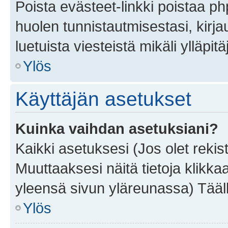
Poista evästeet-linkki poistaa p
huolen tunnistautmisestasi, kirja
luetuista viesteistä mikäli ylläpitä
Ylös
Käyttäjän asetukset
Kuinka vaihdan asetuksiani?
Kaikki asetuksesi (Jos olet rekist
Muuttaaksesi näitä tietoja klikka
yleensä sivun yläreunassa) Tääll
Ylös