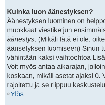
Kuinka luon äänestyksen?
Äänestyksen luominen on helppoa.
muokkaat viestiketjun ensimmäis
äänestys
. (Mikäli tätä ei ole. oik
äänsetyksen luomiseen) Sinun tu
vähintään kaksi vaihtoehtoa Lisää
Voit myös antaa aikarajan, jolloi
koskaan, mikäli asetat ajaksi 0.
rajoitettu ja se riippuu keskustel
Ylös