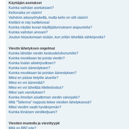
Käyttäjän asetukset
Kuinka vaihdan asetuksiani?
Kellonaika on väärin!
Vaihdoin aikavyöhykettä, mutta kello on silti väärin!
Kieltäni ei näy luettelossa!
Kuinka näytän kuvan käyttäjätunnukseni alapuolella?
Kuinka vaihdan arvoani?
Joudun kirjautumaan sisään, kun yritän lähettää sähköpostia?
Viestin lähetyksen ongelmat
Kuinka lähetän viestin keskustelufoorumille?
Kuinka muokkaan tai poista viestin?
Kuinka lisään allekirjoutksen?
Kuinka luon äänestyksen?
Kuinka muokkaan tai poistan äänestyksen?
Miksi en pääse tietyille alueille?
Miksi en voi äänestää?
Miksi en voi lähettää liitetiedostoa?
Miksi sain varoituksen?
Kuinka ilmoitan asiattoman viestin valvojalle?
Mitä "Tallenna" nappula tekee viestien lähetyksessä?
Miksi viestini vaatii hyväksynnän?
Kuinka tönäisen viestiketjuani?
Viestien muotoilu ja viestityypit
Mitä on BBCode?