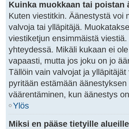
Kuinka muokkaan tai poistan
Kuten viestitkin. Äänestystä voi
valvoja tai ylläpitäjä. Muokatak
viestiketjun ensimmäistä viestiä
yhteydessä. Mikäli kukaan ei ol
vapaasti, mutta jos joku on jo ä
Tällöin vain valvojat ja ylläpitäjä
pyritään estämään äänestyksen 
väärentäminen, kun äänestys on
Ylös
Miksi en pääse tietyille alueill