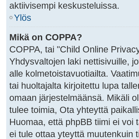
aktiivisempi keskusteluissa.
Ylös
Mikä on COPPA?
COPPA, tai "Child Online Privac
Yhdysvaltojen laki nettisivuille, 
alle kolmetoistavuotiailta. Vaa
tai huoltajalta kirjoitettu lupa ta
omaan järjestelmäänsä. Mikäli 
tulee toimia, Ota yhteyttä paika
Huomaa, että phpBB tiimi ei voi t
ei tule ottaa yteyttä muutenkuin t