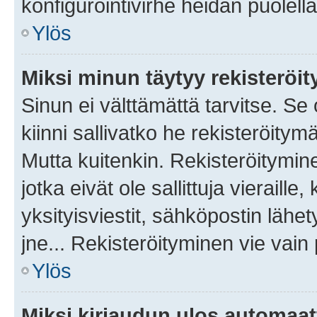
konfigurointivirhe heidän puolella
Ylös
Miksi minun täytyy rekisteröit
Sinun ei välttämättä tarvitse. Se
kiinni sallivatko he rekisteröitym
Mutta kuitenkin. Rekisteröitymine
jotka eivät ole sallittuja vierail
yksityisviestit, sähköpostin lähet
jne... Rekisteröityminen vie vain
Ylös
Miksi kirjaudun ulos automaat