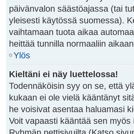
päivänvalon säästöajassa (tai tu
yleisesti käytössä suomessa). Ke
vaihtamaan tuota aikaa automaatti
heittää tunnilla normaaliin aikaan
Ylös
Kieltäni ei näy luettelossa!
Todennäköisin syy on se, että yläp
kukaan ei ole vielä kääntänyt sitä 
he voisivat asentaa haluamasi ki
Voit vapaasti kääntää sen myös i
Ryhmän nettisivuilta (Katso sivun