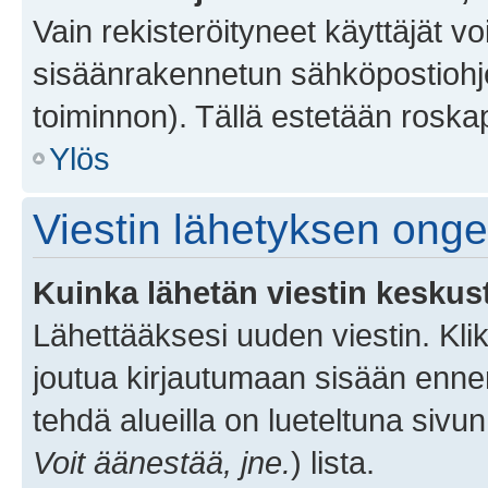
Vain rekisteröityneet käyttäjät v
sisäänrakennetun sähköpostiohjel
toiminnon). Tällä estetään roskap
Ylös
Viestin lähetyksen ong
Kuinka lähetän viestin keskus
Lähettääksesi uuden viestin. Kl
joutua kirjautumaan sisään ennen 
tehdä alueilla on lueteltuna sivun
Voit äänestää, jne.
) lista.