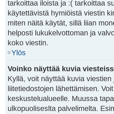
tarkoittaa iloista ja :( tarkoittaa 
käytettävistä hymiöistä viestin k
miten näitä käytät, sillä liian m
helposti lukukelvottoman ja valvo
koko viestin.
Ylös
Voinko näyttää kuvia viesteis
Kyllä, voit näyttää kuvia viestien 
liitetiedostojen lähettämisen. Vo
keskustelualueelle. Muussa tapa
ulkopuoliseslta palvelimelta. Es