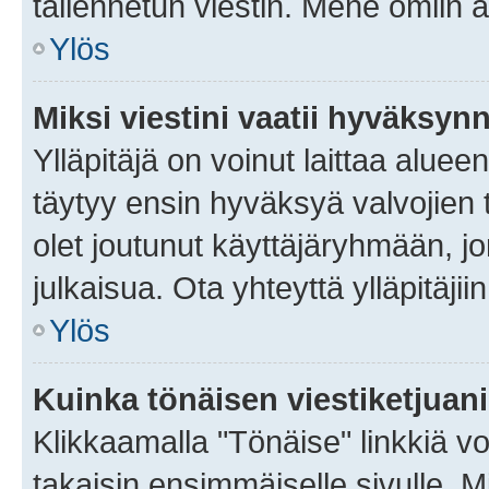
tallennetun viestin. Mene omiin a
Ylös
Miksi viestini vaatii hyväksyn
Ylläpitäjä on voinut laittaa alueen
täytyy ensin hyväksyä valvojien 
olet joutunut käyttäjäryhmään, jo
julkaisua. Ota yhteyttä ylläpitäjii
Ylös
Kuinka tönäisen viestiketjuan
Klikkaamalla "Tönäise" linkkiä voi
takaisin ensimmäiselle sivulle. M