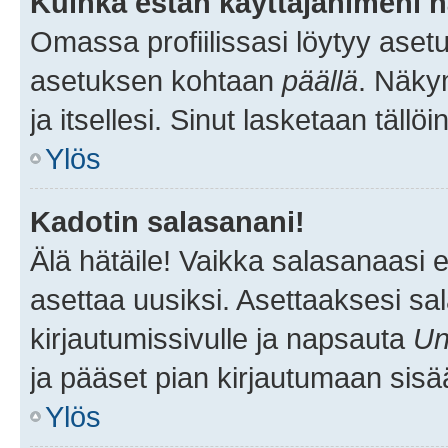
Kuinka estän käyttäjänimeni n
Omassa profiilissasi löytyy aset
asetuksen kohtaan
päällä
. Näkym
ja itsellesi. Sinut lasketaan tällö
Ylös
Kadotin salasanani!
Älä hätäile! Vaikka salasanaasi 
asettaa uusiksi. Asettaaksesi s
kirjautumissivulle ja napsauta
Un
ja pääset pian kirjautumaan sisä
Ylös