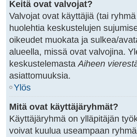
Keitä ovat valvojat?
Valvojat ovat käyttäjiä (tai ryhmä
huolehtia keskustelujen sujumise
oikeudet muokata ja sulkea/avata, 
alueella, missä ovat valvojina. Y
keskustelemasta
Aiheen vierest
asiattomuuksia.
Ylös
Mitä ovat käyttäjäryhmät?
Käyttäjäryhmä on ylläpitäjän työka
voivat kuulua useampaan ryhmään