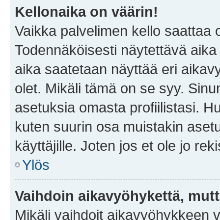
Kellonaika on väärin!
Vaikka palvelimen kello saattaa 
Todennäköisesti näytettävä aika
aika saatetaan näyttää eri aika
olet. Mikäli tämä on se syy. Si
asetuksia omasta profiilistasi. 
kuten suurin osa muistakin asetuks
käyttäjille. Joten jos et ole jo rek
Ylös
Vaihdoin aikavyöhykettä, mutta 
Mikäli vaihdoit aikavyöhykkeen 