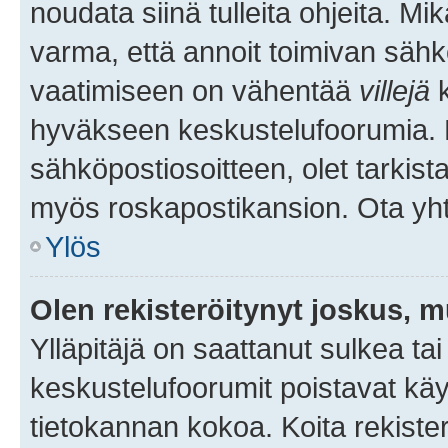
noudata siinä tulleita ohjeita. Mi
varma, että annoit toimivan sähk
vaatimiseen on vähentää
villejä
k
hyväkseen keskustelufoorumia. Mi
sähköpostiosoitteen, olet tarkista
myös roskapostikansion. Ota yhte
Ylös
Olen rekisteröitynyt joskus, 
Ylläpitäjä on saattanut sulkea ta
keskustelufoorumit poistavat k
tietokannan kokoa. Koita rekister