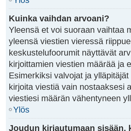
Kuinka vaihdan arvoani?
Yleensä et voi suoraan vaihtaa 
yleensä viestien vieressä riippu
keskustelufoorumit näyttävät ar
kirjoittamien viestien määrää ja er
Esimerkiksi valvojat ja ylläpitäjä
kirjoita viestiä vain nostaakses
viestiesi määrän vähentyneen yl
Ylös
Joudun kirjautumaan sisään, k