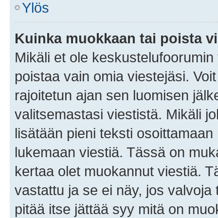
Ylös
Kuinka muokkaan tai poista vi
Mikäli et ole keskustelufoorumin y
poistaa vain omia viestejäsi. Voi
rajoitetun ajan sen luomisen jäl
valitsemastasi viestistä. Mikäli jo
lisätään pieni teksti osoittama
lukemaan viestiä. Tässä on mu
kertaa olet muokannut viestiä. Tä
vastattu ja se ei näy, jos valvoja
pitää itse jättää syy mitä on muo