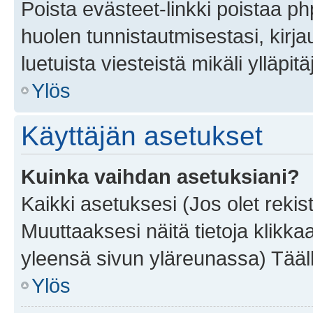
Poista evästeet-linkki poistaa p
huolen tunnistautmisestasi, kirja
luetuista viesteistä mikäli ylläpitä
Ylös
Käyttäjän asetukset
Kuinka vaihdan asetuksiani?
Kaikki asetuksesi (Jos olet rekist
Muuttaaksesi näitä tietoja klikka
yleensä sivun yläreunassa) Tääll
Ylös