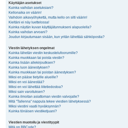
Käyttäjän asetukset
Kuinka vaihdan asetuksiani?
Kellonaika on väärin!
Vaihdoin aikavyöhykettä, mutta kello on silti väärin!
Kieltäni ei näy luettelossa!
Kuinka näytän kuvan käyttäjätunnukseni alapuolella?
Kuinka vaihdan arvoani?
Joudun kirjautumaan sisään, kun yritän lähettää sähköpostia?
Viestin lähetyksen ongelmat
Kuinka lähetän viestin keskustelufoorumille?
Kuinka muokkaan tai poista viestin?
Kuinka lisään allekirjoutksen?
Kuinka luon äänestyksen?
Kuinka muokkaan tai poistan äänestyksen?
Miksi en pääse tietyille alueille?
Miksi en voi äänestää?
Miksi en voi lähettää liitetiedostoa?
Miksi sain varoituksen?
Kuinka ilmoitan asiattoman viestin valvojalle?
Mitä "Tallenna" nappula tekee viestien lähetyksessä?
Miksi viestini vaatii hyväksynnän?
Kuinka tönäisen viestiketjuani?
Viestien muotoilu ja viestityypit
Mitä on BBCode?