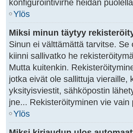
konfigurointivirhe heidän puolella
Ylös
Miksi minun täytyy rekisteröit
Sinun ei välttämättä tarvitse. Se
kiinni sallivatko he rekisteröitym
Mutta kuitenkin. Rekisteröitymine
jotka eivät ole sallittuja vierail
yksityisviestit, sähköpostin lähet
jne... Rekisteröityminen vie vain
Ylös
Miksi kirjaudun ulos automaat