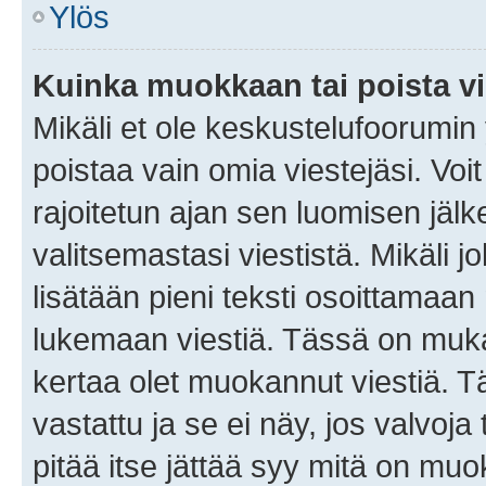
Ylös
Kuinka muokkaan tai poista vi
Mikäli et ole keskustelufoorumin y
poistaa vain omia viestejäsi. Voi
rajoitetun ajan sen luomisen jäl
valitsemastasi viestistä. Mikäli jo
lisätään pieni teksti osoittama
lukemaan viestiä. Tässä on mu
kertaa olet muokannut viestiä. Tä
vastattu ja se ei näy, jos valvoja
pitää itse jättää syy mitä on muo