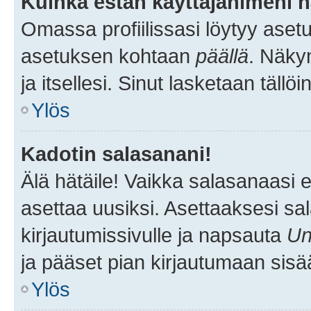
Kuinka estän käyttäjänimeni n
Omassa profiilissasi löytyy aset
asetuksen kohtaan
päällä
. Näkym
ja itsellesi. Sinut lasketaan tällö
Ylös
Kadotin salasanani!
Älä hätäile! Vaikka salasanaasi 
asettaa uusiksi. Asettaaksesi s
kirjautumissivulle ja napsauta
Un
ja pääset pian kirjautumaan sisä
Ylös