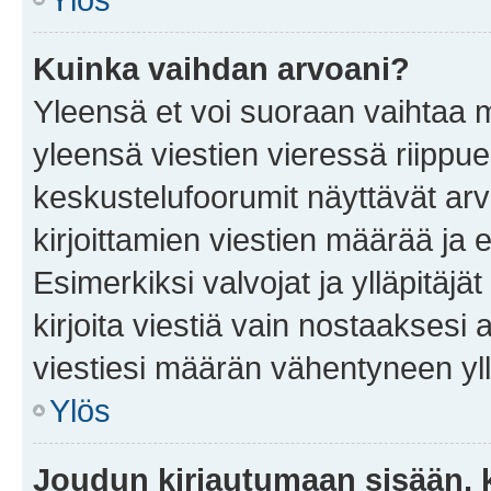
Kuinka vaihdan arvoani?
Yleensä et voi suoraan vaihtaa 
yleensä viestien vieressä riippu
keskustelufoorumit näyttävät ar
kirjoittamien viestien määrää ja er
Esimerkiksi valvojat ja ylläpitäjä
kirjoita viestiä vain nostaakses
viestiesi määrän vähentyneen yl
Ylös
Joudun kirjautumaan sisään, k