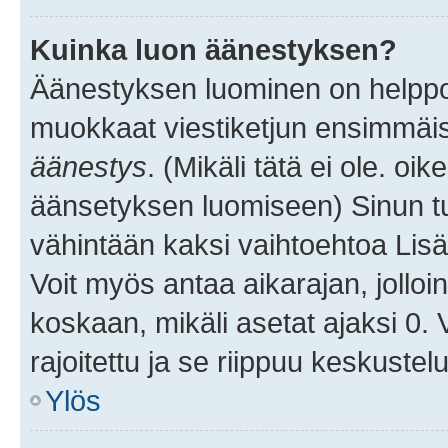
Kuinka luon äänestyksen?
Äänestyksen luominen on helppoa.
muokkaat viestiketjun ensimmäis
äänestys
. (Mikäli tätä ei ole. oik
äänsetyksen luomiseen) Sinun tu
vähintään kaksi vaihtoehtoa Lisää
Voit myös antaa aikarajan, jolloi
koskaan, mikäli asetat ajaksi 0.
rajoitettu ja se riippuu keskustel
Ylös