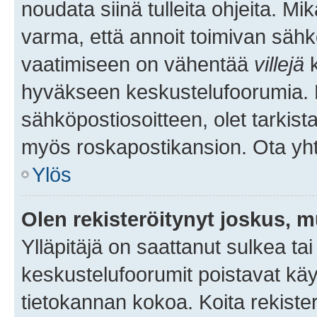
noudata siinä tulleita ohjeita. Mi
varma, että annoit toimivan sähk
vaatimiseen on vähentää
villejä
k
hyväkseen keskustelufoorumia. Mi
sähköpostiosoitteen, olet tarkista
myös roskapostikansion. Ota yhte
Ylös
Olen rekisteröitynyt joskus, 
Ylläpitäjä on saattanut sulkea ta
keskustelufoorumit poistavat k
tietokannan kokoa. Koita rekister