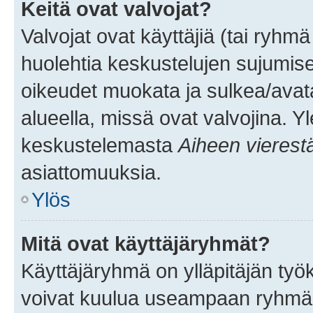
Keitä ovat valvojat?
Valvojat ovat käyttäjiä (tai ryhmä
huolehtia keskustelujen sujumise
oikeudet muokata ja sulkea/avata, 
alueella, missä ovat valvojina. Y
keskustelemasta
Aiheen vierest
asiattomuuksia.
Ylös
Mitä ovat käyttäjäryhmät?
Käyttäjäryhmä on ylläpitäjän työka
voivat kuulua useampaan ryhmään