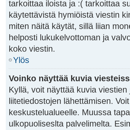
tarkoittaa iloista ja :( tarkoittaa 
käytettävistä hymiöistä viestin k
miten näitä käytät, sillä liian m
helposti lukukelvottoman ja valvo
koko viestin.
Ylös
Voinko näyttää kuvia viesteis
Kyllä, voit näyttää kuvia viestien 
liitetiedostojen lähettämisen. Vo
keskustelualueelle. Muussa tapa
ulkopuoliseslta palvelimelta. Es