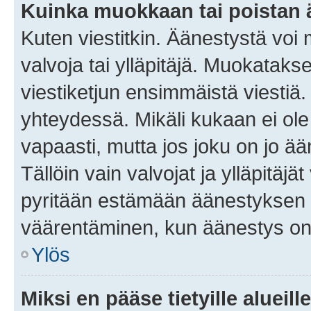
Kuinka muokkaan tai poistan
Kuten viestitkin. Äänestystä voi
valvoja tai ylläpitäjä. Muokatak
viestiketjun ensimmäistä viestiä
yhteydessä. Mikäli kukaan ei ol
vapaasti, mutta jos joku on jo ä
Tällöin vain valvojat ja ylläpitäjä
pyritään estämään äänestyksen 
väärentäminen, kun äänestys on
Ylös
Miksi en pääse tietyille alueill