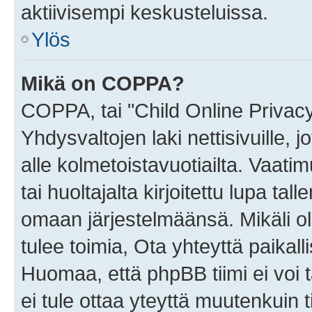
aktiivisempi keskusteluissa.
Ylös
Mikä on COPPA?
COPPA, tai "Child Online Privac
Yhdysvaltojen laki nettisivuille, 
alle kolmetoistavuotiailta. Vaa
tai huoltajalta kirjoitettu lupa ta
omaan järjestelmäänsä. Mikäli 
tulee toimia, Ota yhteyttä paika
Huomaa, että phpBB tiimi ei voi t
ei tule ottaa yteyttä muutenkuin t