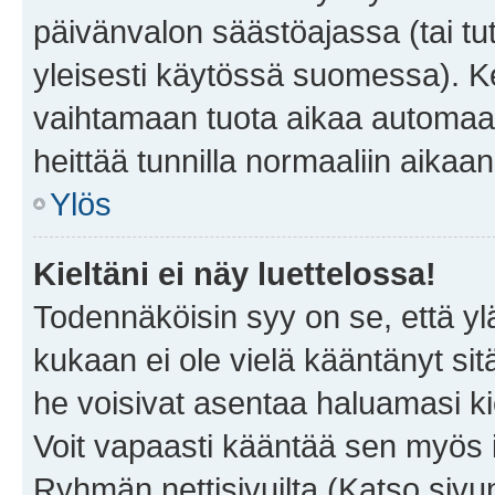
päivänvalon säästöajassa (tai tu
yleisesti käytössä suomessa). Ke
vaihtamaan tuota aikaa automaatti
heittää tunnilla normaaliin aikaan
Ylös
Kieltäni ei näy luettelossa!
Todennäköisin syy on se, että yläp
kukaan ei ole vielä kääntänyt sitä 
he voisivat asentaa haluamasi ki
Voit vapaasti kääntää sen myös i
Ryhmän nettisivuilta (Katso sivun