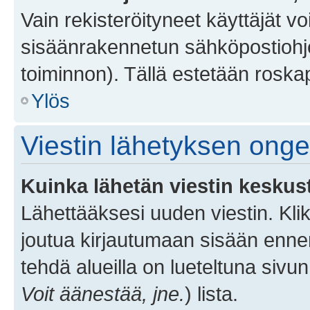
Vain rekisteröityneet käyttäjät v
sisäänrakennetun sähköpostiohjel
toiminnon). Tällä estetään roskap
Ylös
Viestin lähetyksen ong
Kuinka lähetän viestin keskus
Lähettääksesi uuden viestin. Kl
joutua kirjautumaan sisään ennen 
tehdä alueilla on lueteltuna sivun
Voit äänestää, jne.
) lista.