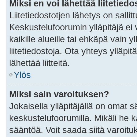
Miksi en voi lähettää liitetied
Liitetiedostotjen lähetys on sallit
Keskustelufoorumin ylläpitäjä ei v
kaikille alueille tai ehkäpä vain 
liitetiedostoja. Ota yhteys ylläpit
lähettää liitteitä.
Ylös
Miksi sain varoituksen?
Jokaisella ylläpitäjällä on omat 
keskustelufoorumilla. Mikäli he ka
sääntöä. Voit saada siitä varoi