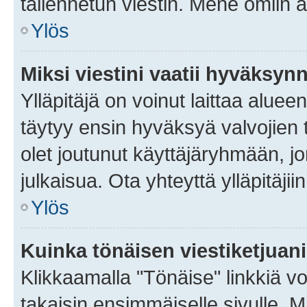
tallennetun viestin. Mene omiin a
Ylös
Miksi viestini vaatii hyväksyn
Ylläpitäjä on voinut laittaa alueen
täytyy ensin hyväksyä valvojien 
olet joutunut käyttäjäryhmään, jo
julkaisua. Ota yhteyttä ylläpitäjii
Ylös
Kuinka tönäisen viestiketjuan
Klikkaamalla "Tönäise" linkkiä voi
takaisin ensimmäiselle sivulle. M