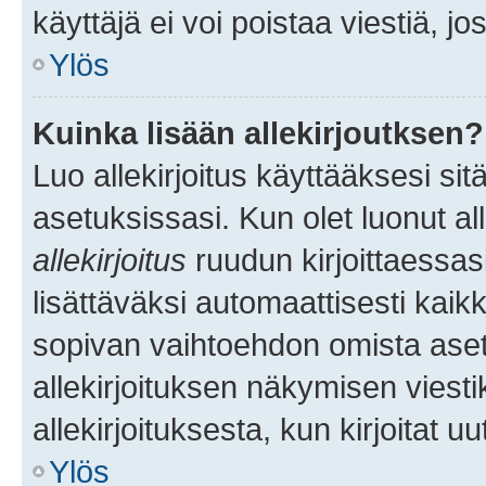
käyttäjä ei voi poistaa viestiä, jo
Ylös
Kuinka lisään allekirjoutksen?
Luo allekirjoitus käyttääksesi si
asetuksissasi. Kun olet luonut all
allekirjoitus
ruudun kirjoittaessasi
lisättäväksi automaattisesti kaikki
sopivan vaihtoehdon omista asetu
allekirjoituksen näkymisen viesti
allekirjoituksesta, kun kirjoitat uu
Ylös