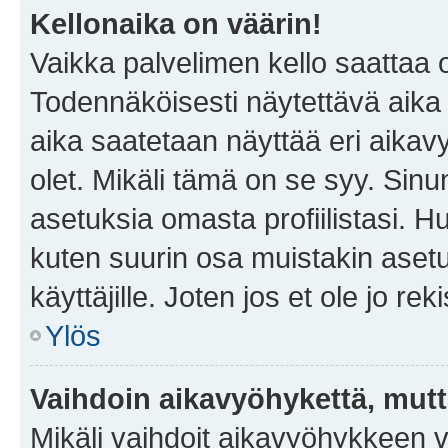
Kellonaika on väärin!
Vaikka palvelimen kello saattaa 
Todennäköisesti näytettävä aika
aika saatetaan näyttää eri aika
olet. Mikäli tämä on se syy. Si
asetuksia omasta profiilistasi. 
kuten suurin osa muistakin asetuks
käyttäjille. Joten jos et ole jo rek
Ylös
Vaihdoin aikavyöhykettä, mutta 
Mikäli vaihdoit aikavyöhykkeen 