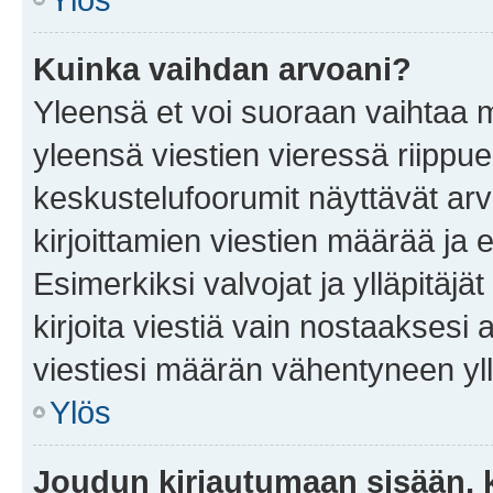
Kuinka vaihdan arvoani?
Yleensä et voi suoraan vaihtaa 
yleensä viestien vieressä riippu
keskustelufoorumit näyttävät ar
kirjoittamien viestien määrää ja er
Esimerkiksi valvojat ja ylläpitäjä
kirjoita viestiä vain nostaakses
viestiesi määrän vähentyneen yl
Ylös
Joudun kirjautumaan sisään, k