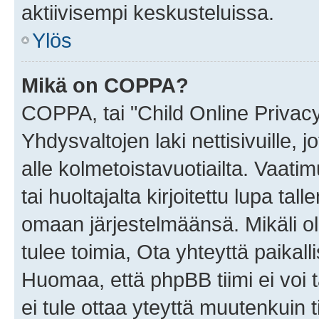
aktiivisempi keskusteluissa.
Ylös
Mikä on COPPA?
COPPA, tai "Child Online Privac
Yhdysvaltojen laki nettisivuille, 
alle kolmetoistavuotiailta. Vaa
tai huoltajalta kirjoitettu lupa ta
omaan järjestelmäänsä. Mikäli 
tulee toimia, Ota yhteyttä paika
Huomaa, että phpBB tiimi ei voi t
ei tule ottaa yteyttä muutenkuin t