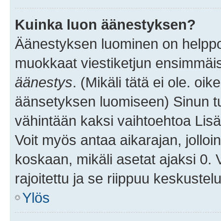
Kuinka luon äänestyksen?
Äänestyksen luominen on helppoa.
muokkaat viestiketjun ensimmäis
äänestys
. (Mikäli tätä ei ole. oik
äänsetyksen luomiseen) Sinun tu
vähintään kaksi vaihtoehtoa Lisää
Voit myös antaa aikarajan, jolloi
koskaan, mikäli asetat ajaksi 0.
rajoitettu ja se riippuu keskustel
Ylös