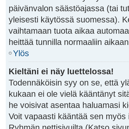
päivänvalon säästöajassa (tai tu
yleisesti käytössä suomessa). Ke
vaihtamaan tuota aikaa automaatti
heittää tunnilla normaaliin aikaan
Ylös
Kieltäni ei näy luettelossa!
Todennäköisin syy on se, että yläp
kukaan ei ole vielä kääntänyt sitä 
he voisivat asentaa haluamasi ki
Voit vapaasti kääntää sen myös i
Ryhmän nettisivuilta (Katso sivun