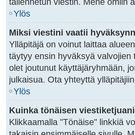
tallennetun viestin. Mene omiin a
Ylös
Miksi viestini vaatii hyväksyn
Ylläpitäjä on voinut laittaa alueen
täytyy ensin hyväksyä valvojien 
olet joutunut käyttäjäryhmään, jo
julkaisua. Ota yhteyttä ylläpitäjii
Ylös
Kuinka tönäisen viestiketjuan
Klikkaamalla "Tönäise" linkkiä voi
takaisin ensimmäiselle sivulle. M