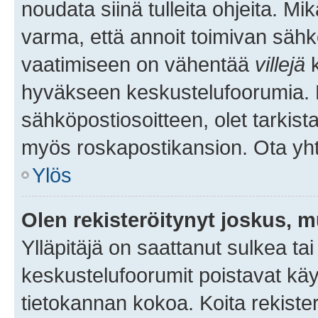
noudata siinä tulleita ohjeita. Mi
varma, että annoit toimivan sähk
vaatimiseen on vähentää
villejä
k
hyväkseen keskustelufoorumia. Mi
sähköpostiosoitteen, olet tarkista
myös roskapostikansion. Ota yhte
Ylös
Olen rekisteröitynyt joskus, 
Ylläpitäjä on saattanut sulkea ta
keskustelufoorumit poistavat k
tietokannan kokoa. Koita rekister