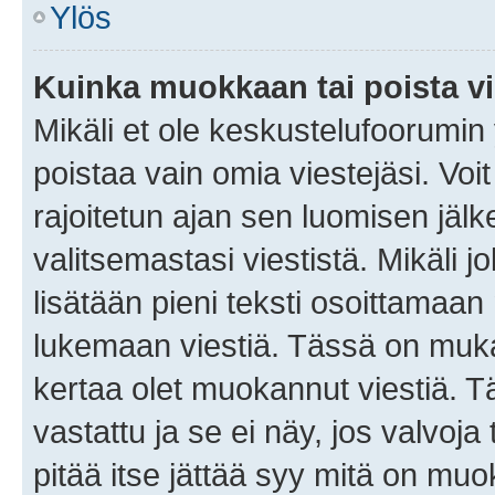
Ylös
Kuinka muokkaan tai poista vi
Mikäli et ole keskustelufoorumin y
poistaa vain omia viestejäsi. Voi
rajoitetun ajan sen luomisen jäl
valitsemastasi viestistä. Mikäli jo
lisätään pieni teksti osoittama
lukemaan viestiä. Tässä on mu
kertaa olet muokannut viestiä. Tä
vastattu ja se ei näy, jos valvoja
pitää itse jättää syy mitä on muo