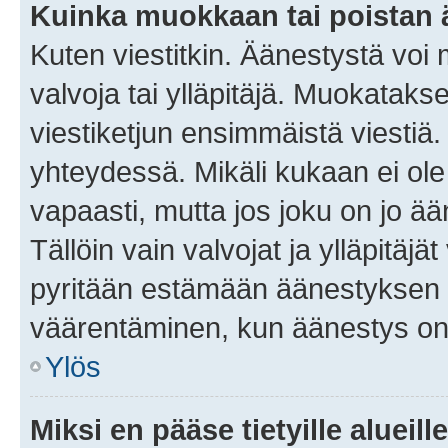
Kuinka muokkaan tai poistan
Kuten viestitkin. Äänestystä voi
valvoja tai ylläpitäjä. Muokatak
viestiketjun ensimmäistä viestiä
yhteydessä. Mikäli kukaan ei ol
vapaasti, mutta jos joku on jo ä
Tällöin vain valvojat ja ylläpitäjä
pyritään estämään äänestyksen 
väärentäminen, kun äänestys on
Ylös
Miksi en pääse tietyille alueill