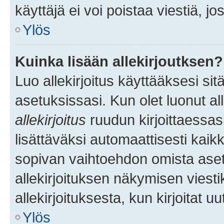
käyttäjä ei voi poistaa viestiä, jo
Ylös
Kuinka lisään allekirjoutksen?
Luo allekirjoitus käyttääksesi si
asetuksissasi. Kun olet luonut all
allekirjoitus
ruudun kirjoittaessasi
lisättäväksi automaattisesti kaikki
sopivan vaihtoehdon omista asetu
allekirjoituksen näkymisen viesti
allekirjoituksesta, kun kirjoitat uu
Ylös