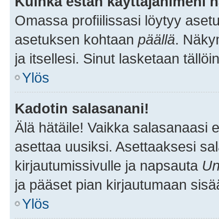
Kuinka estän käyttäjänimeni n
Omassa profiilissasi löytyy aset
asetuksen kohtaan
päällä
. Näkym
ja itsellesi. Sinut lasketaan tällö
Ylös
Kadotin salasanani!
Älä hätäile! Vaikka salasanaasi 
asettaa uusiksi. Asettaaksesi s
kirjautumissivulle ja napsauta
Un
ja pääset pian kirjautumaan sisä
Ylös