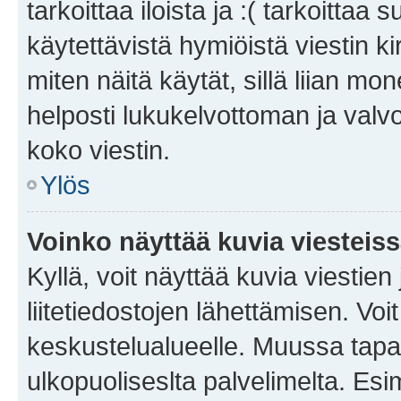
tarkoittaa iloista ja :( tarkoittaa 
käytettävistä hymiöistä viestin k
miten näitä käytät, sillä liian m
helposti lukukelvottoman ja valvo
koko viestin.
Ylös
Voinko näyttää kuvia viesteis
Kyllä, voit näyttää kuvia viestien 
liitetiedostojen lähettämisen. Vo
keskustelualueelle. Muussa tapa
ulkopuoliseslta palvelimelta. Es