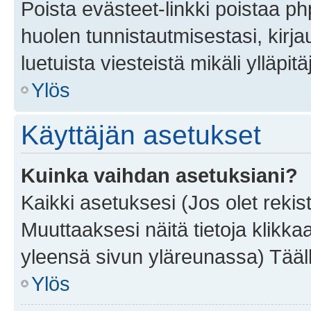
Poista evästeet-linkki poistaa p
huolen tunnistautmisestasi, kirja
luetuista viesteistä mikäli ylläpitä
Ylös
Käyttäjän asetukset
Kuinka vaihdan asetuksiani?
Kaikki asetuksesi (Jos olet rekist
Muuttaaksesi näitä tietoja klikka
yleensä sivun yläreunassa) Tääll
Ylös