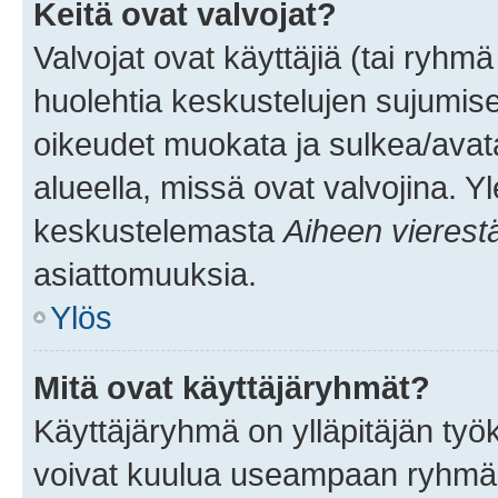
Keitä ovat valvojat?
Valvojat ovat käyttäjiä (tai ryhmä
huolehtia keskustelujen sujumise
oikeudet muokata ja sulkea/avata, 
alueella, missä ovat valvojina. Y
keskustelemasta
Aiheen vierest
asiattomuuksia.
Ylös
Mitä ovat käyttäjäryhmät?
Käyttäjäryhmä on ylläpitäjän työka
voivat kuulua useampaan ryhmään