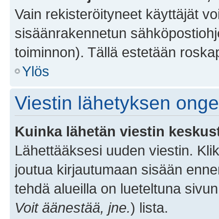
Vain rekisteröityneet käyttäjät v
sisäänrakennetun sähköpostiohjel
toiminnon). Tällä estetään roskap
Ylös
Viestin lähetyksen ong
Kuinka lähetän viestin keskus
Lähettääksesi uuden viestin. Kl
joutua kirjautumaan sisään ennen 
tehdä alueilla on lueteltuna sivun
Voit äänestää, jne.
) lista.