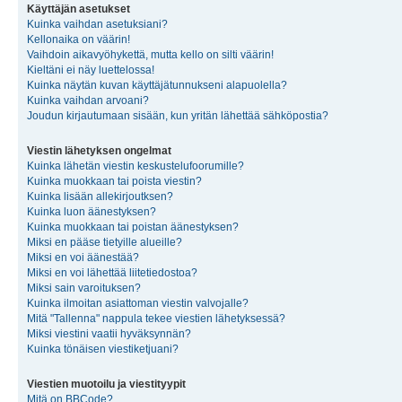
Käyttäjän asetukset
Kuinka vaihdan asetuksiani?
Kellonaika on väärin!
Vaihdoin aikavyöhykettä, mutta kello on silti väärin!
Kieltäni ei näy luettelossa!
Kuinka näytän kuvan käyttäjätunnukseni alapuolella?
Kuinka vaihdan arvoani?
Joudun kirjautumaan sisään, kun yritän lähettää sähköpostia?
Viestin lähetyksen ongelmat
Kuinka lähetän viestin keskustelufoorumille?
Kuinka muokkaan tai poista viestin?
Kuinka lisään allekirjoutksen?
Kuinka luon äänestyksen?
Kuinka muokkaan tai poistan äänestyksen?
Miksi en pääse tietyille alueille?
Miksi en voi äänestää?
Miksi en voi lähettää liitetiedostoa?
Miksi sain varoituksen?
Kuinka ilmoitan asiattoman viestin valvojalle?
Mitä "Tallenna" nappula tekee viestien lähetyksessä?
Miksi viestini vaatii hyväksynnän?
Kuinka tönäisen viestiketjuani?
Viestien muotoilu ja viestityypit
Mitä on BBCode?