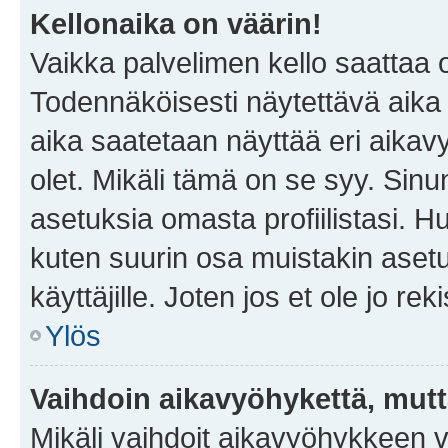
Kellonaika on väärin!
Vaikka palvelimen kello saattaa 
Todennäköisesti näytettävä aika
aika saatetaan näyttää eri aika
olet. Mikäli tämä on se syy. Si
asetuksia omasta profiilistasi. 
kuten suurin osa muistakin asetuks
käyttäjille. Joten jos et ole jo rek
Ylös
Vaihdoin aikavyöhykettä, mutta 
Mikäli vaihdoit aikavyöhykkeen 