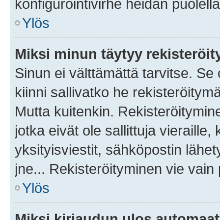
konfigurointivirhe heidän puolella
Ylös
Miksi minun täytyy rekisteröit
Sinun ei välttämättä tarvitse. Se
kiinni sallivatko he rekisteröitym
Mutta kuitenkin. Rekisteröitymine
jotka eivät ole sallittuja vierail
yksityisviestit, sähköpostin lähet
jne... Rekisteröityminen vie vain
Ylös
Miksi kirjaudun ulos automaat