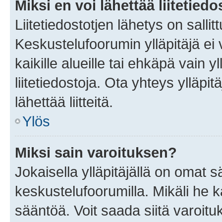
Miksi en voi lähettää liitetied
Liitetiedostotjen lähetys on sallit
Keskustelufoorumin ylläpitäjä ei v
kaikille alueille tai ehkäpä vain 
liitetiedostoja. Ota yhteys ylläpit
lähettää liitteitä.
Ylös
Miksi sain varoituksen?
Jokaisella ylläpitäjällä on omat 
keskustelufoorumilla. Mikäli he ka
sääntöä. Voit saada siitä varoi