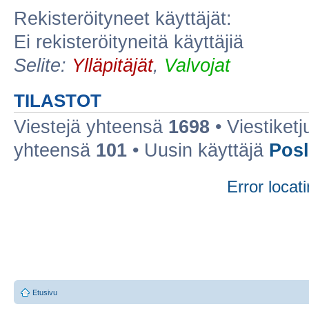
Rekisteröityneet käyttäjät:
Ei rekisteröityneitä käyttäjiä
Selite:
Ylläpitäjät
,
Valvojat
TILASTOT
Viestejä yhteensä
1698
• Viestiket
yhteensä
101
• Uusin käyttäjä
Posl
Error locati
Etusivu