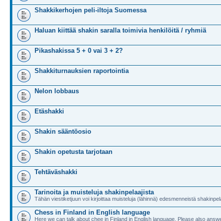
Shakkikerhojen peli-iltoja Suomessa
Haluan kiittää shakin saralla toimivia henkilöitä / ryhmiä
Pikashakissa 5 + 0 vai 3 + 2?
Shakkiturnauksien raportointia
Nelon lobbaus
Etäshakki
Shakin sääntöosio
Shakin opetusta tarjotaan
Tehtäväshakki
Tarinoita ja muisteluja shakinpelaajista
Tähän viestiketjuun voi kirjoittaa muisteluja (lähinnä) edesmenneistä shakinpela
Chess in Finland in English language
Here we can talk about chee in Finland in English language. Please also answe