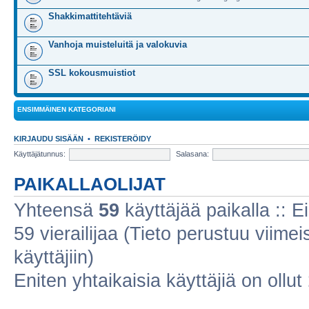
Shakkimattitehtäviä
Vanhoja muisteluitä ja valokuvia
SSL kokousmuistiot
ENSIMMÄINEN KATEGORIANI
KIRJAUDU SISÄÄN
•
REKISTERÖIDY
Käyttäjätunnus:
Salasana:
PAIKALLAOLIJAT
Yhteensä
59
käyttäjää paikalla :: Ei
59 vierailijaa (Tieto perustuu viimeis
käyttäjiin)
Eniten yhtaikaisia käyttäjiä on ollut