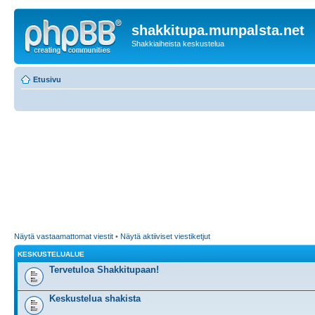
shakkitupa.munpalsta.net
Shakkiaiheista keskustelua
Etusivu
Näytä vastaamattomat viestit
•
Näytä aktiiviset viestiketjut
KESKUSTELUALUE
Tervetuloa Shakkitupaan!
Keskustelua shakista