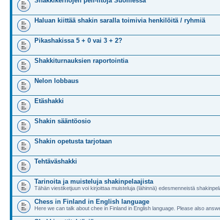
Shakkikerhojen peli-iltoja Suomessa
Haluan kiittää shakin saralla toimivia henkilöitä / ryhmiä
Pikashakissa 5 + 0 vai 3 + 2?
Shakkiturnauksien raportointia
Nelon lobbaus
Etäshakki
Shakin sääntöosio
Shakin opetusta tarjotaan
Tehtäväshakki
Tarinoita ja muisteluja shakinpelaajista
Tähän viestiketjuun voi kirjoittaa muisteluja (lähinnä) edesmenneistä shakinpela
Chess in Finland in English language
Here we can talk about chee in Finland in English language. Please also answe