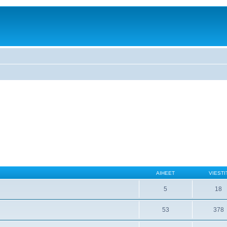
AIHEET
VIESTI
5
18
53
378