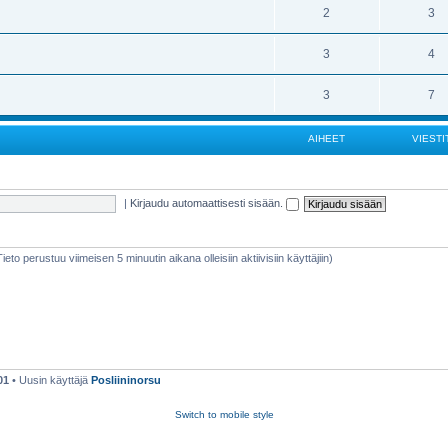
2
3
3
4
3
7
AIHEET
VIESTI
|
Kirjaudu automaattisesti sisään.
(Tieto perustuu viimeisen 5 minuutin aikana olleisiin aktiivisiin käyttäjiin)
01
• Uusin käyttäjä
Posliininorsu
Switch to mobile style