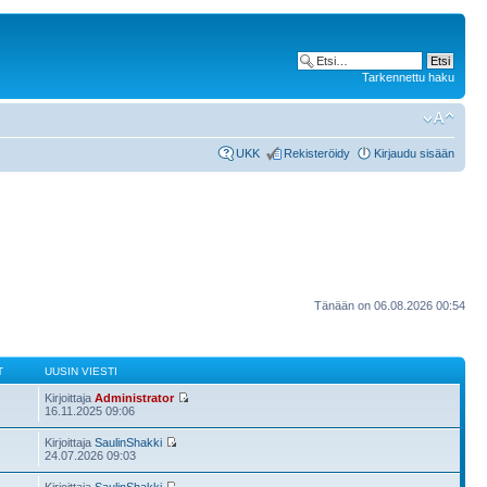
Tarkennettu haku
UKK
Rekisteröidy
Kirjaudu sisään
Tänään on 06.08.2026 00:54
T
UUSIN VIESTI
Kirjoittaja
Administrator
16.11.2025 09:06
Kirjoittaja
SaulinShakki
24.07.2026 09:03