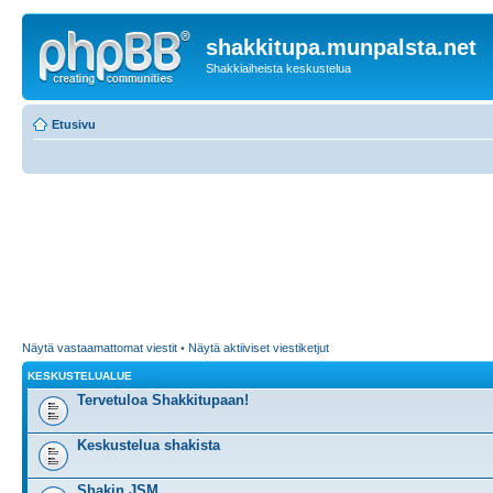
shakkitupa.munpalsta.net
Shakkiaiheista keskustelua
Etusivu
Näytä vastaamattomat viestit
•
Näytä aktiiviset viestiketjut
KESKUSTELUALUE
Tervetuloa Shakkitupaan!
Keskustelua shakista
Shakin JSM