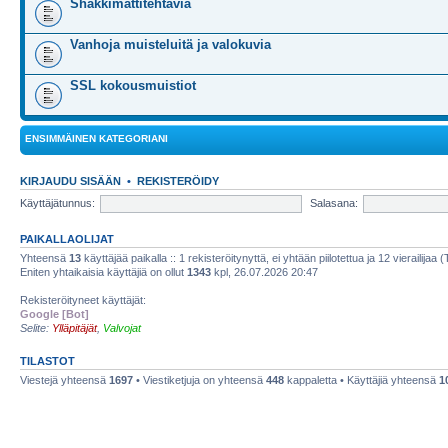
Shakkimattitehtäviä
Vanhoja muisteluitä ja valokuvia
SSL kokousmuistiot
ENSIMMÄINEN KATEGORIANI
KIRJAUDU SISÄÄN
•
REKISTERÖIDY
Käyttäjätunnus:
Salasana:
PAIKALLAOLIJAT
Yhteensä
13
käyttäjää paikalla :: 1 rekisteröitynyttä, ei yhtään piilotettua ja 12 vierailijaa 
Eniten yhtaikaisia käyttäjiä on ollut
1343
kpl, 26.07.2026 20:47
Rekisteröityneet käyttäjät:
Google [Bot]
Selite:
Ylläpitäjät
,
Valvojat
TILASTOT
Viestejä yhteensä
1697
• Viestiketjuja on yhteensä
448
kappaletta • Käyttäjiä yhteensä
1