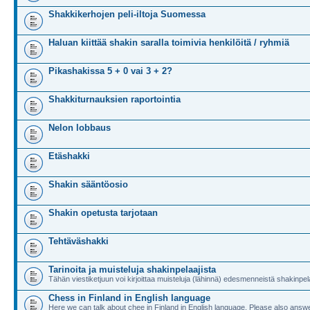
Shakkikerhojen peli-iltoja Suomessa
Haluan kiittää shakin saralla toimivia henkilöitä / ryhmiä
Pikashakissa 5 + 0 vai 3 + 2?
Shakkiturnauksien raportointia
Nelon lobbaus
Etäshakki
Shakin sääntöosio
Shakin opetusta tarjotaan
Tehtäväshakki
Tarinoita ja muisteluja shakinpelaajista
Tähän viestiketjuun voi kirjoittaa muisteluja (lähinnä) edesmenneistä shakinpela
Chess in Finland in English language
Here we can talk about chee in Finland in English language. Please also answe