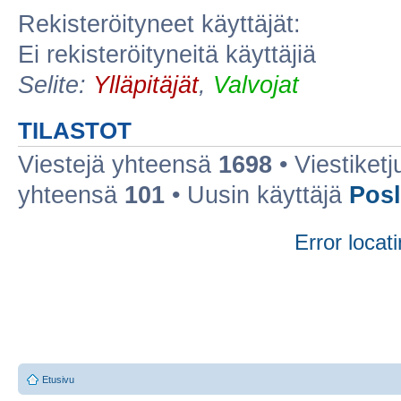
Rekisteröityneet käyttäjät:
Ei rekisteröityneitä käyttäjiä
Selite:
Ylläpitäjät
,
Valvojat
TILASTOT
Viestejä yhteensä
1698
• Viestiket
yhteensä
101
• Uusin käyttäjä
Posl
Error locati
Etusivu