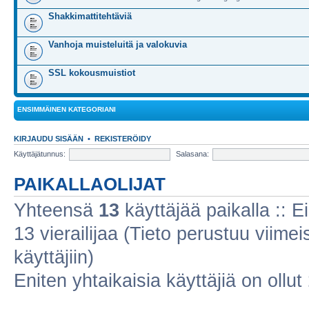
Shakkimattitehtäviä
Vanhoja muisteluitä ja valokuvia
SSL kokousmuistiot
ENSIMMÄINEN KATEGORIANI
KIRJAUDU SISÄÄN
•
REKISTERÖIDY
Käyttäjätunnus:
Salasana:
PAIKALLAOLIJAT
Yhteensä
13
käyttäjää paikalla :: Ei
13 vierailijaa (Tieto perustuu viimeis
käyttäjiin)
Eniten yhtaikaisia käyttäjiä on ollut