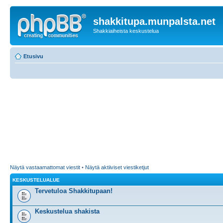
shakkitupa.munpalsta.net
Shakkiaiheista keskustelua
Etusivu
Näytä vastaamattomat viestit
•
Näytä aktiiviset viestiketjut
KESKUSTELUALUE
Tervetuloa Shakkitupaan!
Keskustelua shakista