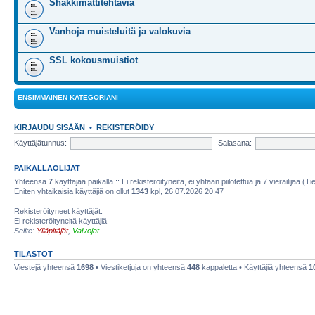
Shakkimattitehtäviä
Vanhoja muisteluitä ja valokuvia
SSL kokousmuistiot
ENSIMMÄINEN KATEGORIANI
KIRJAUDU SISÄÄN
•
REKISTERÖIDY
Käyttäjätunnus:
Salasana:
PAIKALLAOLIJAT
Yhteensä
7
käyttäjää paikalla :: Ei rekisteröityneitä, ei yhtään piilotettua ja 7 vierailijaa (T
Eniten yhtaikaisia käyttäjiä on ollut
1343
kpl, 26.07.2026 20:47
Rekisteröityneet käyttäjät:
Ei rekisteröityneitä käyttäjiä
Selite:
Ylläpitäjät
,
Valvojat
TILASTOT
Viestejä yhteensä
1698
• Viestiketjuja on yhteensä
448
kappaletta • Käyttäjiä yhteensä
1