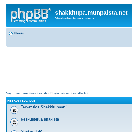
shakkitupa.munpalsta.net
Shakkiaiheista keskustelua
Etusivu
Näytä vastaamattomat viestit
•
Näytä aktiiviset viestiketjut
KESKUSTELUALUE
Tervetuloa Shakkitupaan!
Keskustelua shakista
Shakin JSM