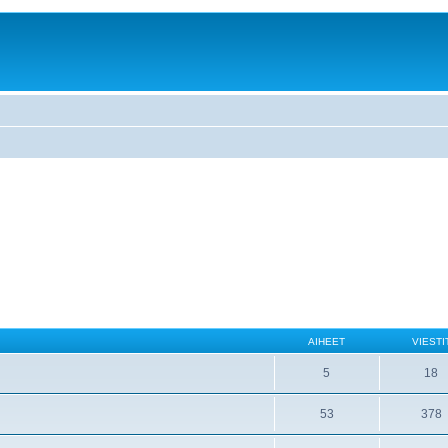
AIHEET
VIESTI
5
18
53
378