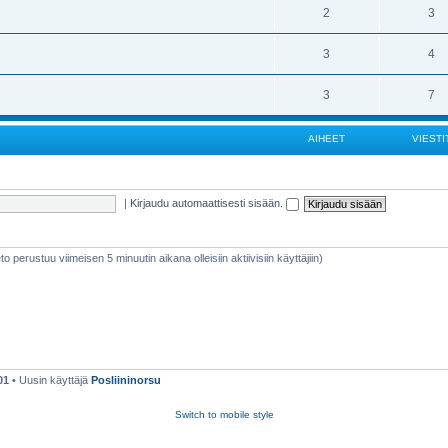
2
3
3
4
3
7
AIHEET
VIESTI
|
Kirjaudu automaattisesti sisään.
ieto perustuu viimeisen 5 minuutin aikana olleisiin aktiivisiin käyttäjiin)
01
• Uusin käyttäjä
Posliininorsu
Switch to mobile style