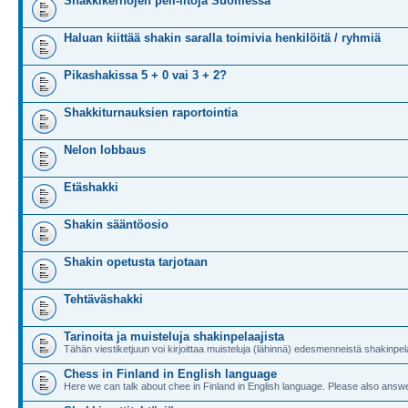
Shakkikerhojen peli-iltoja Suomessa
Haluan kiittää shakin saralla toimivia henkilöitä / ryhmiä
Pikashakissa 5 + 0 vai 3 + 2?
Shakkiturnauksien raportointia
Nelon lobbaus
Etäshakki
Shakin sääntöosio
Shakin opetusta tarjotaan
Tehtäväshakki
Tarinoita ja muisteluja shakinpelaajista
Tähän viestiketjuun voi kirjoittaa muisteluja (lähinnä) edesmenneistä shakinpela
Chess in Finland in English language
Here we can talk about chee in Finland in English language. Please also answe