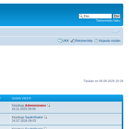
Tarkennettu haku
UKK
Rekisteröidy
Kirjaudu sisään
Tänään on 08.08.2026 20:28
T
UUSIN VIESTI
Kirjoittaja
Administrator
16.11.2025 09:06
Kirjoittaja
SaulinShakki
24.07.2026 09:03