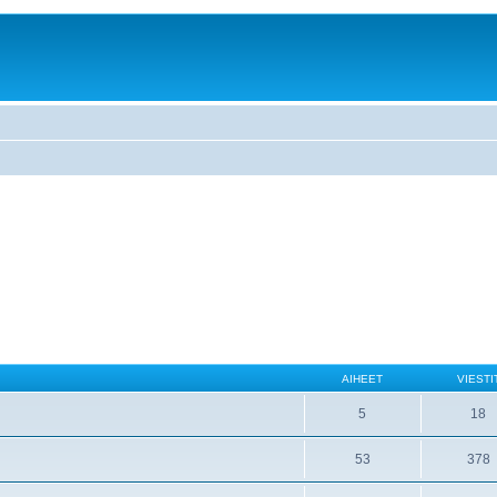
AIHEET
VIESTI
5
18
53
378