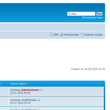
Tarkennettu haku
UKK
Rekisteröidy
Kirjaudu sisään
Tänään on 09.08.2026 10:46
T
UUSIN VIESTI
Kirjoittaja
Administrator
16.11.2025 09:06
Kirjoittaja
SaulinShakki
24.07.2026 09:03