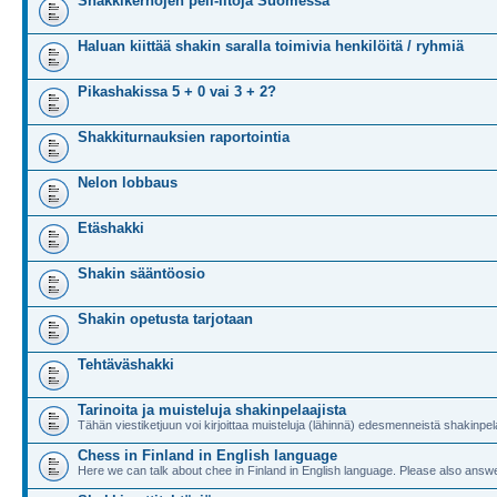
Shakkikerhojen peli-iltoja Suomessa
Haluan kiittää shakin saralla toimivia henkilöitä / ryhmiä
Pikashakissa 5 + 0 vai 3 + 2?
Shakkiturnauksien raportointia
Nelon lobbaus
Etäshakki
Shakin sääntöosio
Shakin opetusta tarjotaan
Tehtäväshakki
Tarinoita ja muisteluja shakinpelaajista
Tähän viestiketjuun voi kirjoittaa muisteluja (lähinnä) edesmenneistä shakinpela
Chess in Finland in English language
Here we can talk about chee in Finland in English language. Please also answe