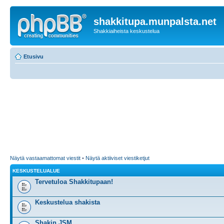
shakkitupa.munpalsta.net
Shakkiaiheista keskustelua
Etusivu
Näytä vastaamattomat viestit
•
Näytä aktiiviset viestiketjut
KESKUSTELUALUE
Tervetuloa Shakkitupaan!
Keskustelua shakista
Shakin JSM