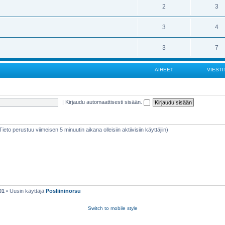
2
3
3
4
3
7
AIHEET
VIESTI
|
Kirjaudu automaattisesti sisään.
(Tieto perustuu viimeisen 5 minuutin aikana olleisiin aktiivisiin käyttäjiin)
01
• Uusin käyttäjä
Posliininorsu
Switch to mobile style