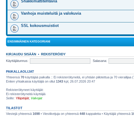
Shakkimattitehtäviä
Vanhoja muisteluitä ja valokuvia
SSL kokousmuistiot
ENSIMMÄINEN KATEGORIANI
KIRJAUDU SISÄÄN
•
REKISTERÖIDY
Käyttäjätunnus:
Salasana:
PAIKALLAOLIJAT
Yhteensä
70
käyttäjää paikalla :: Ei rekisteröityneitä, ei yhtään piilotettua ja 70 vierailijaa 
Eniten yhtaikaisia käyttäjiä on ollut
1343
kpl, 26.07.2026 20:47
Rekisteröityneet käyttäjät:
Ei rekisteröityneitä käyttäjiä
Selite:
Ylläpitäjät
,
Valvojat
TILASTOT
Viestejä yhteensä
1698
• Viestiketjuja on yhteensä
448
kappaletta • Käyttäjiä yhteensä
1