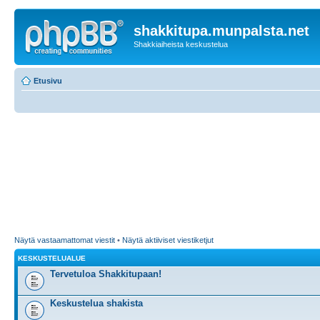
shakkitupa.munpalsta.net
Shakkiaiheista keskustelua
Etusivu
Näytä vastaamattomat viestit
•
Näytä aktiiviset viestiketjut
KESKUSTELUALUE
Tervetuloa Shakkitupaan!
Keskustelua shakista