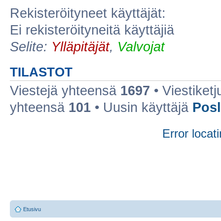
Rekisteröityneet käyttäjät:
Ei rekisteröityneitä käyttäjiä
Selite:
Ylläpitäjät
,
Valvojat
TILASTOT
Viestejä yhteensä
1697
• Viestiket
yhteensä
101
• Uusin käyttäjä
Posl
Error locati
Etusivu