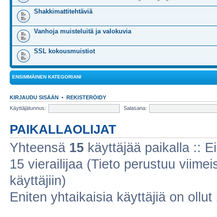
Shakkimattitehtäviä
Vanhoja muisteluitä ja valokuvia
SSL kokousmuistiot
ENSIMMÄINEN KATEGORIANI
KIRJAUDU SISÄÄN
•
REKISTERÖIDY
Käyttäjätunnus:
Salasana:
PAIKALLAOLIJAT
Yhteensä
15
käyttäjää paikalla :: Ei
15 vierailijaa (Tieto perustuu viimeis
käyttäjiin)
Eniten yhtaikaisia käyttäjiä on ollut