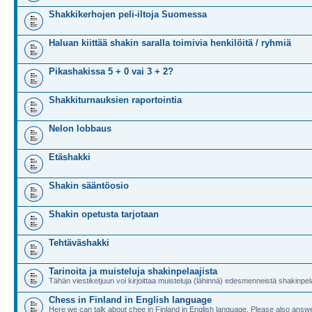
Shakkikerhojen peli-iltoja Suomessa
Haluan kiittää shakin saralla toimivia henkilöitä / ryhmiä
Pikashakissa 5 + 0 vai 3 + 2?
Shakkiturnauksien raportointia
Nelon lobbaus
Etäshakki
Shakin sääntöosio
Shakin opetusta tarjotaan
Tehtäväshakki
Tarinoita ja muisteluja shakinpelaajista
Tähän viestiketjuun voi kirjoittaa muisteluja (lähinnä) edesmenneistä shakinpela
Chess in Finland in English language
Here we can talk about chee in Finland in English language. Please also answe