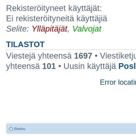
Rekisteröityneet käyttäjät:
Ei rekisteröityneitä käyttäjiä
Selite:
Ylläpitäjät
,
Valvojat
TILASTOT
Viestejä yhteensä
1697
• Viestiket
yhteensä
101
• Uusin käyttäjä
Posl
Error locati
Etusivu