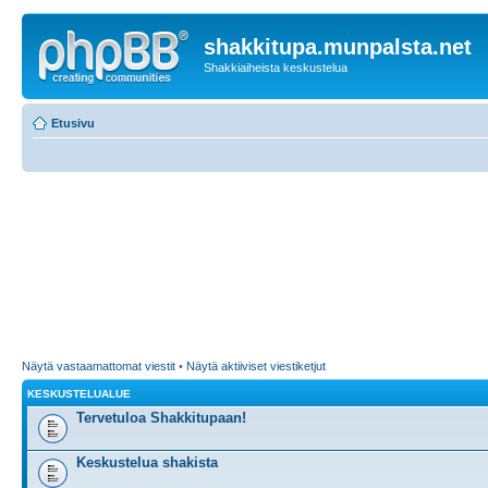
shakkitupa.munpalsta.net
Shakkiaiheista keskustelua
Etusivu
Näytä vastaamattomat viestit
•
Näytä aktiiviset viestiketjut
KESKUSTELUALUE
Tervetuloa Shakkitupaan!
Keskustelua shakista