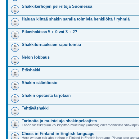
Shakkikerhojen peli-iltoja Suomessa
Haluan kiittää shakin saralla toimivia henkilöitä / ryhmiä
Pikashakissa 5 + 0 vai 3 + 2?
Shakkiturnauksien raportointia
Nelon lobbaus
Etäshakki
Shakin sääntöosio
Shakin opetusta tarjotaan
Tehtäväshakki
Tarinoita ja muisteluja shakinpelaajista
Tähän viestiketjuun voi kirjoittaa muisteluja (lähinnä) edesmenneistä shakinpela
Chess in Finland in English language
Here we can talk about chee in Finland in English language. Please also answe