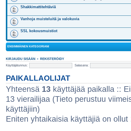
Shakkimattitehtäviä
Vanhoja muisteluitä ja valokuvia
SSL kokousmuistiot
ENSIMMÄINEN KATEGORIANI
KIRJAUDU SISÄÄN
•
REKISTERÖIDY
Käyttäjätunnus:
Salasana:
PAIKALLAOLIJAT
Yhteensä
13
käyttäjää paikalla :: Ei
13 vierailijaa (Tieto perustuu viimeis
käyttäjiin)
Eniten yhtaikaisia käyttäjiä on ollut