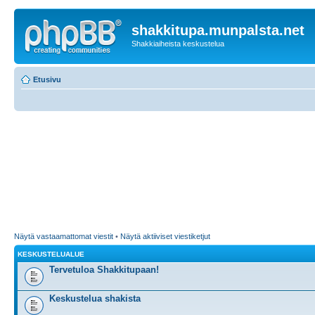
shakkitupa.munpalsta.net
Shakkiaiheista keskustelua
Etusivu
Näytä vastaamattomat viestit
•
Näytä aktiiviset viestiketjut
KESKUSTELUALUE
Tervetuloa Shakkitupaan!
Keskustelua shakista