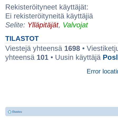
Rekisteröityneet käyttäjät:
Ei rekisteröityneitä käyttäjiä
Selite:
Ylläpitäjät
,
Valvojat
TILASTOT
Viestejä yhteensä
1698
• Viestiket
yhteensä
101
• Uusin käyttäjä
Posl
Error locati
Etusivu