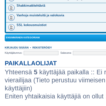
Shakkimattitehtäviä
Vanhoja muisteluitä ja valokuvia
SSL kokousmuistiot
ENSIMMÄINEN KATEGORIANI
KIRJAUDU SISÄÄN
•
REKISTERÖIDY
Käyttäjätunnus:
Salasana:
PAIKALLAOLIJAT
Yhteensä
5
käyttäjää paikalla :: Ei r
vierailijaa (Tieto perustuu viimeisen 
käyttäjiin)
Eniten yhtaikaisia käyttäjiä on ollut