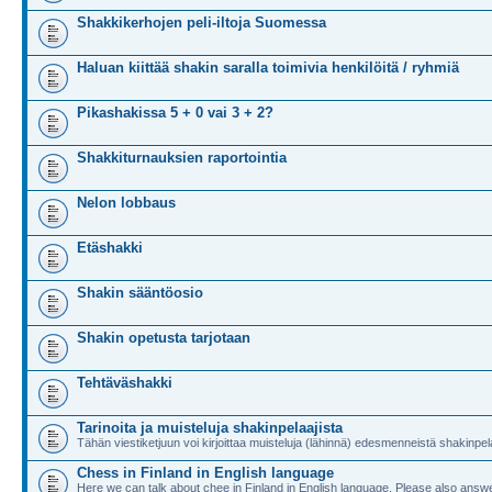
Shakkikerhojen peli-iltoja Suomessa
Haluan kiittää shakin saralla toimivia henkilöitä / ryhmiä
Pikashakissa 5 + 0 vai 3 + 2?
Shakkiturnauksien raportointia
Nelon lobbaus
Etäshakki
Shakin sääntöosio
Shakin opetusta tarjotaan
Tehtäväshakki
Tarinoita ja muisteluja shakinpelaajista
Tähän viestiketjuun voi kirjoittaa muisteluja (lähinnä) edesmenneistä shakinpela
Chess in Finland in English language
Here we can talk about chee in Finland in English language. Please also answe