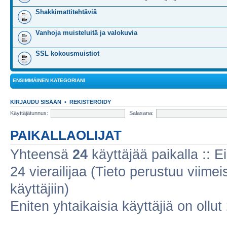
Shakkimattitehtäviä
Vanhoja muisteluitä ja valokuvia
SSL kokousmuistiot
ENSIMMÄINEN KATEGORIANI
KIRJAUDU SISÄÄN
•
REKISTERÖIDY
Käyttäjätunnus:
Salasana:
PAIKALLAOLIJAT
Yhteensä
24
käyttäjää paikalla :: Ei
24 vierailijaa (Tieto perustuu viimeis
käyttäjiin)
Eniten yhtaikaisia käyttäjiä on ollut