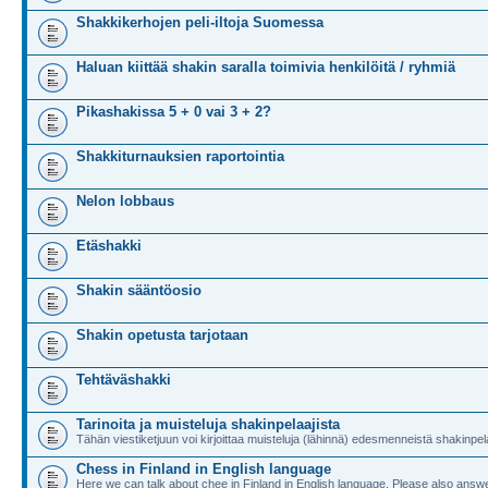
Shakkikerhojen peli-iltoja Suomessa
Haluan kiittää shakin saralla toimivia henkilöitä / ryhmiä
Pikashakissa 5 + 0 vai 3 + 2?
Shakkiturnauksien raportointia
Nelon lobbaus
Etäshakki
Shakin sääntöosio
Shakin opetusta tarjotaan
Tehtäväshakki
Tarinoita ja muisteluja shakinpelaajista
Tähän viestiketjuun voi kirjoittaa muisteluja (lähinnä) edesmenneistä shakinpela
Chess in Finland in English language
Here we can talk about chee in Finland in English language. Please also answe