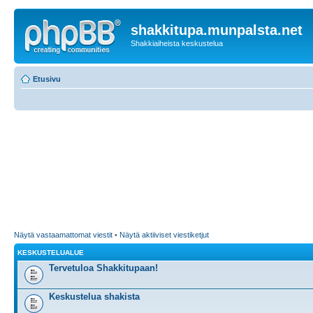
shakkitupa.munpalsta.net
Shakkiaiheista keskustelua
Etusivu
Näytä vastaamattomat viestit
•
Näytä aktiiviset viestiketjut
KESKUSTELUALUE
Tervetuloa Shakkitupaan!
Keskustelua shakista