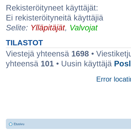
Rekisteröityneet käyttäjät:
Ei rekisteröityneitä käyttäjiä
Selite:
Ylläpitäjät
,
Valvojat
TILASTOT
Viestejä yhteensä
1698
• Viestiket
yhteensä
101
• Uusin käyttäjä
Posl
Error locati
Etusivu